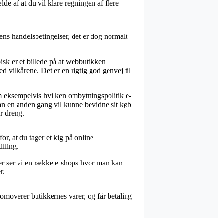
lde af at du vil klare regningen af flere
ns handelsbetingelser, det er dog normalt
k er et billede på at webbutikken
ed vilkårene. Det er en rigtig god genvej til
om eksempelvis hvilken ombytningspolitik e-
 man en anden gang vil kunne bevidne sit køb
r dreng.
for, at du tager et kig på online
lling.
ver ser vi en række e-shops hvor man kan
r.
moverer butikkernes varer, og får betaling