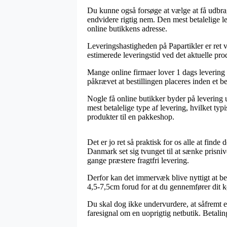
Du kunne også forsøge at vælge at få udbragt
endvidere rigtig nem. Den mest betalelige l
online butikkens adresse.
Leveringshastigheden på Papartikler er ret v
estimerede leveringstid ved det aktuelle pro
Mange online firmaer lover 1 dags levering
påkrævet at bestillingen placeres inden et be
Nogle få online butikker byder på levering
mest betalelige type af levering, hvilket ty
produkter til en pakkeshop.
Det er jo ret så praktisk for os alle at finde
Danmark set sig tvunget til at sænke prisni
gange præstere fragtfri levering.
Derfor kan det immervæk blive nyttigt at bes
4,5-7,5cm forud for at du gennemfører dit kø
Du skal dog ikke undervurdere, at såfremt e
faresignal om en uoprigtig netbutik. Betalin