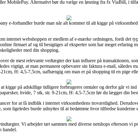
ller MobilePay. Alternativt bør du vælge en løsning fra fx ViaBill, i tilfæ
any e-forhandler burde man når alt kommer til alt kigge på virksomhede
m internet webshoppen er medlem af e-mærke ordningen, fordi det typis
 online firmaet af og til besigtiges af eksperter som har meget erfaring m
anskeligheder med din shopping.
r over de mest relevante vedtægter der kan influere på transaktionen, s
igeledes vigtigt, at man permanent opbevarer sin faktura e-mail, således
 9-21cm, H: 4,5-7,5cm, uafhængig om man er på shopping til en pige elle
at kigge på adskillige tidligere forbrugeres omtaler og derfor går vi ind 
pæsker, hvide, 7 stk, str. 9-21cm, H: 4,5-7,5cm før du lægger din besti
hancer for at få indblik i internet virksomhedens troværdighed. Derudo
, som ligeledes burde udnyttes til at bedømme hvor tilfredse kunderne e
indtægter. Vi arbejder tæt sammen med diverse netshops eftersom vi pro
n handel.