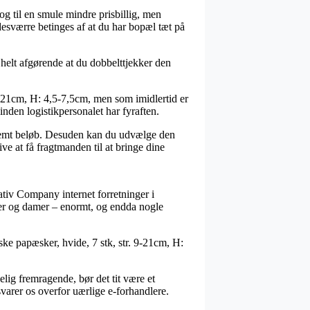
og til en smule mindre prisbillig, men
esværre betinges af at du har bopæl tæt på
t helt afgørende at du dobbelttjekker den
9-21cm, H: 4,5-7,5cm, men som imidlertid er
 inden logistikpersonalet har fyraften.
stemt beløb. Desuden kan du udvælge den
ve at få fragtmanden til at bringe dine
reativ Company internet forretninger i
rrer og damer – enormt, og endda nogle
ske papæsker, hvide, 7 stk, str. 9-21cm, H:
lig fremragende, bør det tit være et
svarer os overfor uærlige e-forhandlere.