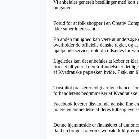
Vi anbefaler generelt bestillinger med kort e
omgange.
Forud for at folk shopper i en Creativ Comp
ikke super interessant.
En anden mulighed kan være at undersøge o
overholder de officielle danske regler, og at
hjælpende service, ifald du udsættes for v
Ligeledes kan det anbefales at køber er kla
firmaet tilbyder. I den forbindelse er det l
af Kvadratiske papæsker, hvide, 7 stk, str.
Trustpilot præsterer evigt ærlige chancer for 
forhandlerens bedømmelser af Kvadratiske pa
Facebook leverer tilsvarende ganske fine c
notere en anmeldelse af deres købsoplevelse
Denne hjemmeside er finansieret af annonce
ifald en bruger fra vores website fuldfører e