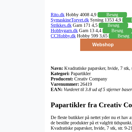
Rito.dk
Hobby 4008 4,9
Besøg
SymaskineTorvet.dk
Syning 1353 4,9
Strikkes.dk
Garn 171 4,5
Besøg
Hobbygarn.dk
Garn 13 4,4
Besøg
CCHobby.dk
Hobby 599 3,65
Besøg
Webshop
Navn:
Kvadratiske papæsker, hvide, 7 stk, 
Kategori:
Papartikler
Producent:
Creativ Company
Varenummer:
26419
EAN:
Vurderet til 3.8 ud af 5 stjerner bas
Papartikler fra Creativ 
De fleste butikker på nettet yder nu et hav 
de bestilte produkter på et valgfrit tidspun
Kvadratiske papæsker, hvide, 7 stk, str. 9-