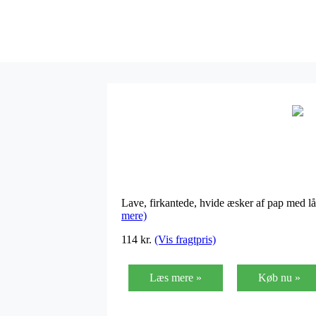
Lave, firkantede, hvide æsker af pap med lå
mere)
114 kr.
(Vis fragtpris)
Læs mere »
Køb nu »