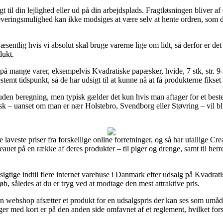
 til din lejlighed eller ud på din arbejdsplads. Fragtløsningen bliver af 
everingsmulighed kan ikke modsiges at være selv at hente ordren, som d
æsentlig hvis vi absolut skal bruge varerne lige om lidt, så derfor er de
dukt.
 på mange varer, eksempelvis Kvadratiske papæsker, hvide, 7 stk, str. 
stemt tidspunkt, så de har udsigt til at kunne nå at få produkterne fikset
 uden beregning, men typisk gælder det kun hvis man aftager for et be
pisk – uanset om man er nær Holstebro, Svendborg eller Støvring – vil bli
 de laveste priser fra forskellige online forretninger, og så har utallige C
veauet på en række af deres produkter – til piger og drenge, samt til he
igtige indtil flere internet varehuse i Danmark efter udsalg på Kvadrati
b, således at du er tryg ved at modtage den mest attraktive pris.
n webshop afsætter et produkt for en udsalgspris der kan ses som umåde
ger med kort er på den anden side omfavnet af et reglement, hvilket for