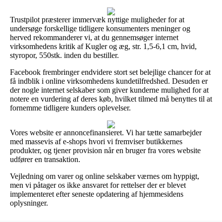
Trustpilot præsterer immervæk nyttige muligheder for at
undersøge forskellige tidligere konsumenters meninger og
herved rekommanderer vi, at du gennemsøger internet
virksomhedens kritik af Kugler og æg, str. 1,5-6,1 cm, hvid,
styropor, 550stk. inden du bestiller.
Facebook frembringer endvidere stort set belejlige chancer for at
få indblik i online virksomhedens kundetilfredshed. Desuden er
der nogle internet selskaber som giver kunderne mulighed for at
notere en vurdering af deres køb, hvilket tilmed må benyttes til at
fornemme tidligere kunders oplevelser.
Vores website er annoncefinansieret. Vi har tætte samarbejder
med massevis af e-shops hvori vi fremviser butikkernes
produkter, og tjener provision når en bruger fra vores website
udfører en transaktion.
Vejledning om varer og online selskaber værnes om hyppigt,
men vi påtager os ikke ansvaret for rettelser der er blevet
implementeret efter seneste opdatering af hjemmesidens
oplysninger.