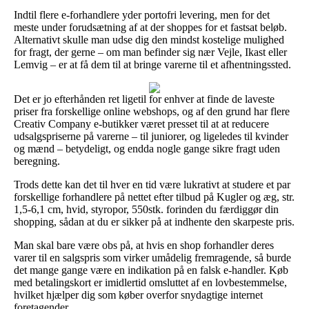
Indtil flere e-forhandlere yder portofri levering, men for det
meste under forudsætning af at der shoppes for et fastsat beløb.
Alternativt skulle man udse dig den mindst kostelige mulighed
for fragt, der gerne – om man befinder sig nær Vejle, Ikast eller
Lemvig – er at få dem til at bringe varerne til et afhentningssted.
Det er jo efterhånden ret ligetil for enhver at finde de laveste
priser fra forskellige online webshops, og af den grund har flere
Creativ Company e-butikker været presset til at at reducere
udsalgspriserne på varerne – til juniorer, og ligeledes til kvinder
og mænd – betydeligt, og endda nogle gange sikre fragt uden
beregning.
Trods dette kan det til hver en tid være lukrativt at studere et par
forskellige forhandlere på nettet efter tilbud på Kugler og æg, str.
1,5-6,1 cm, hvid, styropor, 550stk. forinden du færdiggør din
shopping, sådan at du er sikker på at indhente den skarpeste pris.
Man skal bare være obs på, at hvis en shop forhandler deres
varer til en salgspris som virker umådelig fremragende, så burde
det mange gange være en indikation på en falsk e-handler. Køb
med betalingskort er imidlertid omsluttet af en lovbestemmelse,
hvilket hjælper dig som køber overfor snydagtige internet
foretagender.