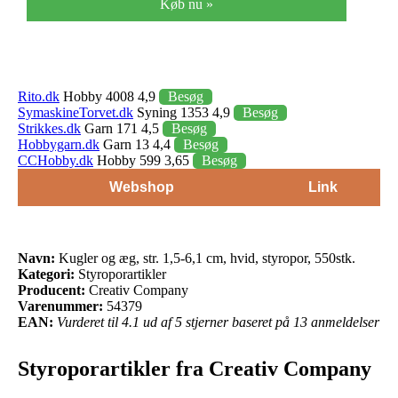
Køb nu »
Rito.dk
Hobby 4008 4,9
Besøg
SymaskineTorvet.dk
Syning 1353 4,9
Besøg
Strikkes.dk
Garn 171 4,5
Besøg
Hobbygarn.dk
Garn 13 4,4
Besøg
CCHobby.dk
Hobby 599 3,65
Besøg
Webshop
Link
Navn:
Kugler og æg, str. 1,5-6,1 cm, hvid, styropor, 550stk.
Kategori:
Styroporartikler
Producent:
Creativ Company
Varenummer:
54379
EAN:
Vurderet til 4.1 ud af 5 stjerner baseret på 13 anmeldelser
Styroporartikler fra Creativ Company