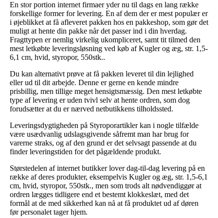
En stor portion internet firmaer yder nu til dags en lang række
forskellige former for levering. En af dem der er mest populær er
i øjeblikket at få afleveret pakken hos en pakkeshop, som gør det
muligt at hente din pakke når det passer ind i din hverdag.
Fragttypen er nemlig virkelig ukompliceret, samt tit tilmed den
mest letkøbte leveringsløsning ved køb af Kugler og æg, str. 1,5-
6,1 cm, hvid, styropor, 550stk..
Du kan alternativt prøve at få pakken leveret til din lejlighed
eller ud til dit arbejde. Denne er gerne en kende mindre
prisbillig, men tillige meget hensigtsmæssig. Den mest letkøbte
type af levering er uden tvivl selv at hente ordren, som dog
forudsætter at du er nærved netbutikkens tilholdssted.
Leveringsdygtigheden på Styroporartikler kan i nogle tilfælde
være usædvanlig udslagsgivende såfremt man har brug for
varerne straks, og af den grund er det selvsagt passende at du
finder leveringstiden for det pågældende produkt.
Størstedelen af internet butikker lover dag-til-dag levering på en
række af deres produkter, eksempelvis Kugler og æg, str. 1,5-6,1
cm, hvid, styropor, 550stk., men som trods alt nødvendiggør at
ordren lægges tidligere end et bestemt klokkeslæt, med det
formål at de med sikkerhed kan nå at få produktet ud af døren
før personalet tager hjem.