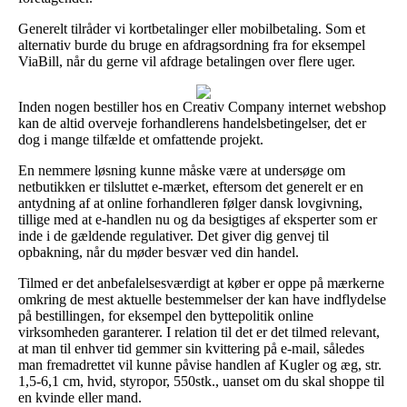
Generelt tilråder vi kortbetalinger eller mobilbetaling. Som et
alternativ burde du bruge en afdragsordning fra for eksempel
ViaBill, når du gerne vil afdrage betalingen over flere uger.
Inden nogen bestiller hos en Creativ Company internet webshop
kan de altid overveje forhandlerens handelsbetingelser, det er
dog i mange tilfælde et omfattende projekt.
En nemmere løsning kunne måske være at undersøge om
netbutikken er tilsluttet e-mærket, eftersom det generelt er en
antydning af at online forhandleren følger dansk lovgivning,
tillige med at e-handlen nu og da besigtiges af eksperter som er
inde i de gældende regulativer. Det giver dig genvej til
opbakning, når du møder besvær ved din handel.
Tilmed er det anbefalelsesværdigt at køber er oppe på mærkerne
omkring de mest aktuelle bestemmelser der kan have indflydelse
på bestillingen, for eksempel den byttepolitik online
virksomheden garanterer. I relation til det er det tilmed relevant,
at man til enhver tid gemmer sin kvittering på e-mail, således
man fremadrettet vil kunne påvise handlen af Kugler og æg, str.
1,5-6,1 cm, hvid, styropor, 550stk., uanset om du skal shoppe til
en kvinde eller mand.