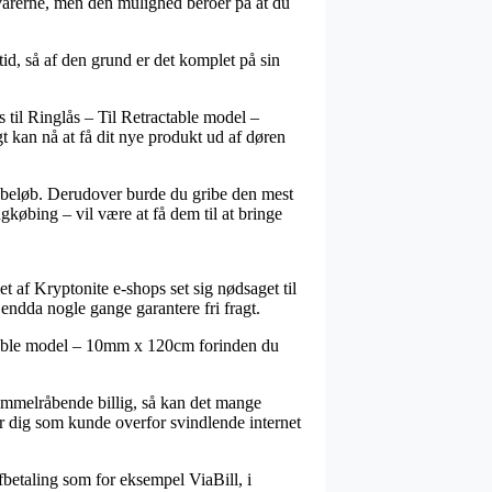
 varerne, men den mulighed beroer på at du
id, så af den grund er det komplet på sin
 til Ringlås – Til Retractable model –
t kan nå at få dit nye produkt ud af døren
st beløb. Derudover burde du gribe den mest
købing – vil være at få dem til at bringe
let af Kryptonite e-shops set sig nødsaget til
 endda nogle gange garantere fri fragt.
actable model – 10mm x 120cm forinden du
himmelråbende billig, så kan det mange
r dig som kunde overfor svindlende internet
afbetaling som for eksempel ViaBill, i