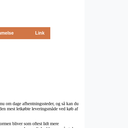
melse
Link
r nu om dage afhentningssteder, og så kan du
e den mest letkøbte leveringsmåde ved køb af
formen bliver som oftest lidt mere