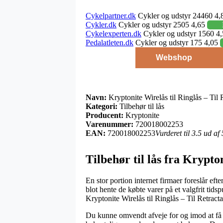
Cykelpartner.dk
Cykler og udstyr 24460 4,
Cykler.dk
Cykler og udstyr 2505 4,65
Cykelexperten.dk
Cykler og udstyr 1560 4
Pedalatleten.dk
Cykler og udstyr 175 4,05
Webshop
Navn:
Kryptonite Wirelås til Ringlås – Ti
Kategori:
Tilbehør til lås
Producent:
Kryptonite
Varenummer:
720018002253
EAN:
720018002253
Vurderet til 3.5 ud af
Tilbehør til lås fra Krypto
En stor portion internet firmaer foreslår e
blot hente de købte varer på et valgfrit ti
Kryptonite Wirelås til Ringlås – Til Retra
Du kunne omvendt afveje for og imod at få or