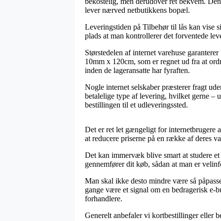
bekostelig, men derudover ret bekvem. Den b
lever nærved netbutikkens bopæl.
Leveringstiden på Tilbehør til lås kan vise
plads at man kontrollerer det forventede lev
Størstedelen af internet varehuse garanterer
10mm x 120cm, som er regnet ud fra at ordre
inden de lageransatte har fyraften.
Nogle internet selskaber præsterer fragt ude
betalelige type af levering, hvilket gerne 
bestillingen til et udleveringssted.
Det er ret let gængeligt for internetbrugere a
at reducere priserne på en række af deres va
Det kan immervæk blive smart at studere et 
gennemfører dit køb, sådan at man er velinfor
Man skal ikke desto mindre være så påpassel
gange være et signal om en bedragerisk e-b
forhandlere.
Generelt anbefaler vi kortbestillinger eller