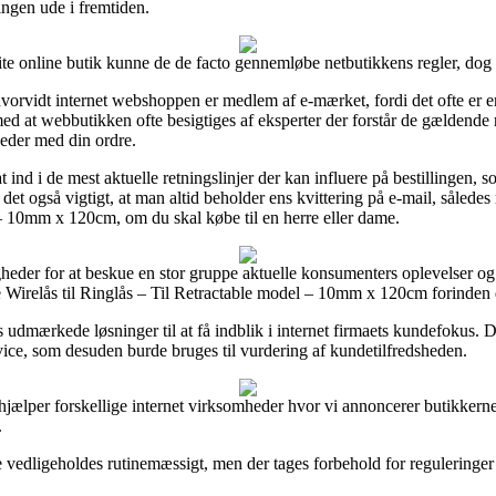
ningen ude i fremtiden.
te online butik kunne de de facto gennemløbe netbutikkens regler, dog 
e hvorvidt internet webshoppen er medlem af e-mærket, fordi det ofte er
med at webbutikken ofte besigtiges af eksperter der forstår de gældende re
heder med din ordre.
at ind i de mest aktuelle retningslinjer der kan influere på bestillingen,
 det også vigtigt, at man altid beholder ens kvittering på e-mail, sålede
 – 10mm x 120cm, om du skal købe til en herre eller dame.
gheder for at beskue en stor gruppe aktuelle konsumenters oplevelser og p
 Wirelås til Ringlås – Til Retractable model – 10mm x 120cm forinden d
s udmærkede løsninger til at få indblik i internet firmaets kundefokus
ice, som desuden burde bruges til vurdering af kundetilfredsheden.
i hjælper forskellige internet virksomheder hvor vi annoncerer butikke
.
vedligeholdes rutinemæssigt, men der tages forbehold for reguleringer d