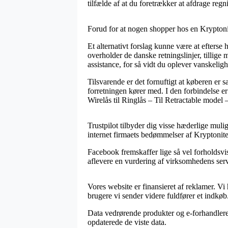
tilfælde af at du foretrækker at afdrage reg
Forud for at nogen shopper hos en Kryptoni
Et alternativt forslag kunne være at efters
overholder de danske retningslinjer, tillige 
assistance, for så vidt du oplever vanskelig
Tilsvarende er det fornuftigt at køberen er s
forretningen kører med. I den forbindelse er
Wirelås til Ringlås – Til Retractable model
Trustpilot tilbyder dig visse hæderlige muli
internet firmaets bedømmelser af Kryptonite
Facebook fremskaffer lige så vel forholdsvi
aflevere en vurdering af virksomhedens serv
Vores website er finansieret af reklamer. V
brugere vi sender videre fuldfører et indkøb
Data vedrørende produkter og e-forhandlere 
opdaterede de viste data.