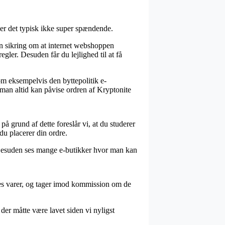
er det typisk ikke super spændende.
 en sikring om at internet webshoppen
gler. Desuden får du lejlighed til at få
 som eksempelvis den byttepolitik e-
s man altid kan påvise ordren af Kryptonite
å grund af dette foreslår vi, at du studerer
u placerer din ordre.
. Desuden ses mange e-butikker hvor man kan
rnes varer, og tager imod kommission om de
er måtte være lavet siden vi nyligst