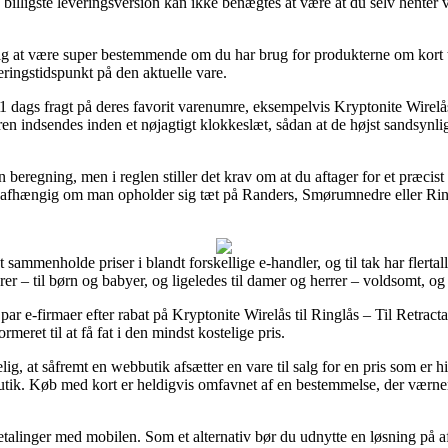
illigste leveringsversion kan ikke benægtes at være at du selv henter
 sig at være super bestemmende om du har brug for produkterne om kort t
eringstidspunkt på den aktuelle vare.
 1 dags fragt på deres favorit varenumre, eksempelvis Kryptonite Wirelås
n indsendes inden et nøjagtigt klokkeslæt, sådan at de højst sandsynlig
n beregning, men i reglen stiller det krav om at du aftager for et præci
– uafhængig om man opholder sig tæt på Randers, Smørumnedre eller Ring
t sammenholde priser i blandt forskellige e-handler, og til tak har flertal
rer – til børn og babyer, og ligeledes til damer og herrer – voldsomt, og
par e-firmaer efter rabat på Kryptonite Wirelås til Ringlås – Til Retr
meret til at få fat i den mindst kostelige pris.
ig, at såfremt en webbutik afsætter en vare til salg for en pris som er 
utik. Køb med kort er heldigvis omfavnet af en bestemmelse, der værne
 betalinger med mobilen. Som et alternativ bør du udnytte en løsning på 