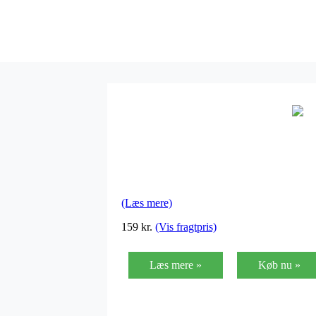
(Læs mere)
159 kr.
(Vis fragtpris)
Læs mere »
Køb nu »