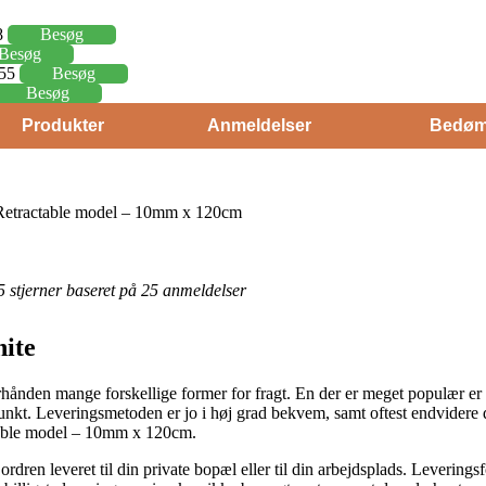
8
Besøg
Besøg
,55
Besøg
Besøg
Produkter
Anmeldelser
Bedøm
l Retractable model – 10mm x 120cm
 5 stjerner baseret på 25 anmeldelser
nite
fterhånden mange forskellige former for fragt. En der er meget populær e
dspunkt. Leveringsmetoden er jo i høj grad bekvem, samt oftest endvider
ctable model – 10mm x 120cm.
dren leveret til din private bopæl eller til din arbejdsplads. Leverings