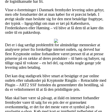
de logistikansatte har fri.
Visse e-forretninger i Danmark frembyder levering uden gebyr,
men ofte forudsætter det at man køber for et præcist beløb. I
øvrigt skulle man beslutte sig for den mest betalelige fragttype,
der typisk – ligegyldigt om man er tæt på København,
Frederikshavn eller Hørning – vil blive at få dem til at køre din
ordre til en pakkeshop.
Det er i dag særligt problemfrit for almindelige mennesker at
analysere priser fra forskellige internet outlets, og derved har
flere Kryptonite online forhandlere været presset til at at presse
priserne på en række af deres produkter – til børn og babyer, og
tillige også til voksne – en hel del, og endda nogle gange yde
levering uden betaling.
Det kan dog stadigvæk blive smart at besigtige et par online
outlets efter rabatkoder på Kryptonite Ringlås – Retractable med
Plugin – ART2 SSF forinden du gennemfører din bestilling, så
du er velinformeret til at få den prisbilligste pris.
Man skal bare være så påvagt, at ifald en internet forhandler
frembyder varer til salg for en pris der er grænseløst
overkommelig, er det for det meste være et symbol på en
snydagtig e-shop. Køb med kort er imidlertid indbefattet af en