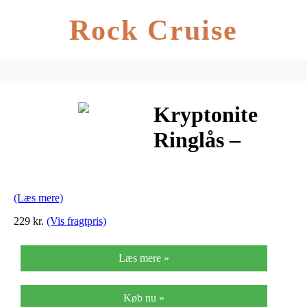
Rock Cruise
Kryptonite
Ringlås –
Retractable
med Plugin –
(Læs mere)
ART2 SSF
229 kr.
(Vis fragtpris)
Læs mere »
Køb nu »