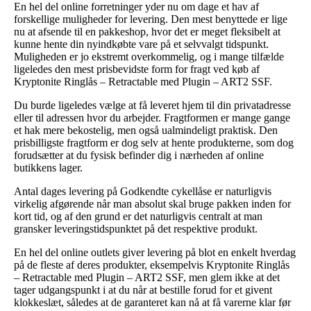
En hel del online forretninger yder nu om dage et hav af
forskellige muligheder for levering. Den mest benyttede er lige
nu at afsende til en pakkeshop, hvor det er meget fleksibelt at
kunne hente din nyindkøbte vare på et selvvalgt tidspunkt.
Muligheden er jo ekstremt overkommelig, og i mange tilfælde
ligeledes den mest prisbevidste form for fragt ved køb af
Kryptonite Ringlås – Retractable med Plugin – ART2 SSF.
Du burde ligeledes vælge at få leveret hjem til din privatadresse
eller til adressen hvor du arbejder. Fragtformen er mange gange
et hak mere bekostelig, men også ualmindeligt praktisk. Den
prisbilligste fragtform er dog selv at hente produkterne, som dog
forudsætter at du fysisk befinder dig i nærheden af online
butikkens lager.
Antal dages levering på Godkendte cykellåse er naturligvis
virkelig afgørende når man absolut skal bruge pakken inden for
kort tid, og af den grund er det naturligvis centralt at man
gransker leveringstidspunktet på det respektive produkt.
En hel del online outlets giver levering på blot en enkelt hverdag
på de fleste af deres produkter, eksempelvis Kryptonite Ringlås
– Retractable med Plugin – ART2 SSF, men glem ikke at det
tager udgangspunkt i at du når at bestille forud for et givent
klokkeslæt, således at de garanteret kan nå at få varerne klar før