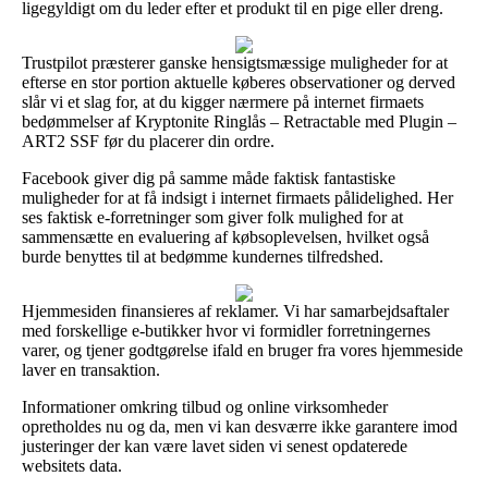
ligegyldigt om du leder efter et produkt til en pige eller dreng.
Trustpilot præsterer ganske hensigtsmæssige muligheder for at
efterse en stor portion aktuelle køberes observationer og derved
slår vi et slag for, at du kigger nærmere på internet firmaets
bedømmelser af Kryptonite Ringlås – Retractable med Plugin –
ART2 SSF før du placerer din ordre.
Facebook giver dig på samme måde faktisk fantastiske
muligheder for at få indsigt i internet firmaets pålidelighed. Her
ses faktisk e-forretninger som giver folk mulighed for at
sammensætte en evaluering af købsoplevelsen, hvilket også
burde benyttes til at bedømme kundernes tilfredshed.
Hjemmesiden finansieres af reklamer. Vi har samarbejdsaftaler
med forskellige e-butikker hvor vi formidler forretningernes
varer, og tjener godtgørelse ifald en bruger fra vores hjemmeside
laver en transaktion.
Informationer omkring tilbud og online virksomheder
opretholdes nu og da, men vi kan desværre ikke garantere imod
justeringer der kan være lavet siden vi senest opdaterede
websitets data.