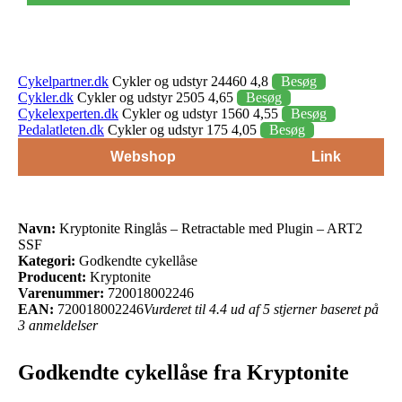
Cykelpartner.dk
Cykler og udstyr 24460 4,8
Besøg
Cykler.dk
Cykler og udstyr 2505 4,65
Besøg
Cykelexperten.dk
Cykler og udstyr 1560 4,55
Besøg
Pedalatleten.dk
Cykler og udstyr 175 4,05
Besøg
Webshop
Link
Navn:
Kryptonite Ringlås – Retractable med Plugin – ART2
SSF
Kategori:
Godkendte cykellåse
Producent:
Kryptonite
Varenummer:
720018002246
EAN:
720018002246
Vurderet til 4.4 ud af 5 stjerner baseret på
3 anmeldelser
Godkendte cykellåse fra Kryptonite