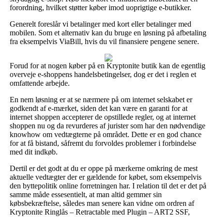
forordning, hvilket støtter køber imod uoprigtige e-butikker.
Generelt foreslår vi betalinger med kort eller betalinger med
mobilen. Som et alternativ kan du bruge en løsning på afbetaling
fra eksempelvis ViaBill, hvis du vil finansiere pengene senere.
Forud for at nogen køber på en Kryptonite butik kan de egentlig
overveje e-shoppens handelsbetingelser, dog er det i reglen et
omfattende arbejde.
En nem løsning er at se nærmere på om internet selskabet er
godkendt af e-mærket, siden det kan være en garanti for at
internet shoppen accepterer de opstillede regler, og at internet
shoppen nu og da revurderes af jurister som har den nødvendige
knowhow om vedtægterne på området. Dette er en god chance
for at få bistand, såfremt du forvoldes problemer i forbindelse
med dit indkøb.
Dertil er det godt at du er oppe på mærkerne omkring de mest
aktuelle vedtægter der er gældende for købet, som eksempelvis
den byttepolitik online forretningen har. I relation til det er det på
samme måde essesentielt, at man altid gemmer sin
købsbekræftelse, således man senere kan vidne om ordren af
Kryptonite Ringlås – Retractable med Plugin – ART2 SSF,