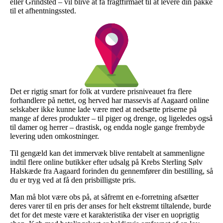
eller Grindsted – vil blive at få fragtfirmaet til at levere din pakke
til et afhentningssted.
Det er rigtig smart for folk at vurdere prisniveauet fra flere
forhandlere på nettet, og herved har massevis af Aagaard online
selskaber ikke kunne lade være med at nedsætte priserne på
mange af deres produkter – til piger og drenge, og ligeledes også
til damer og herrer – drastisk, og endda nogle gange frembyde
levering uden omkostninger.
Til gengæld kan det immervæk blive rentabelt at sammenligne
indtil flere online butikker efter udsalg på Krebs Sterling Sølv
Halskæde fra Aagaard forinden du gennemfører din bestilling, så
du er tryg ved at få den prisbilligste pris.
Man må blot være obs på, at såfremt en e-forretning afsætter
deres varer til en pris der anses for helt ekstremt tiltalende, burde
det for det meste være et karakteristika der viser en uoprigtig