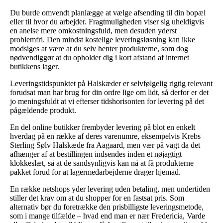
Du burde omvendt planlægge at vælge afsending til din bopæl
eller til hvor du arbejder. Fragtmuligheden viser sig uheldigvis
en anelse mere omkostningsfuld, men desuden yderst
problemfri. Den mindst kostelige leveringsløsning kan ikke
modsiges at være at du selv henter produkterne, som dog
nødvendiggør at du opholder dig i kort afstand af internet
butikkens lager.
Leveringstidspunktet på Halskæder er selvfølgelig rigtig relevant
forudsat man har brug for din ordre lige om lidt, så derfor er det
jo meningsfuldt at vi efterser tidshorisonten for levering på det
pågældende produkt.
En del online butikker frembyder levering på blot en enkelt
hverdag på en række af deres varenumre, eksempelvis Krebs
Sterling Sølv Halskæde fra Aagaard, men vær på vagt da det
afhænger af at bestillingen indsendes inden et nøjagtigt
klokkeslæt, så at de sandsynligvis kan nå at få produkterne
pakket forud for at lagermedarbejderne drager hjemad.
En række netshops yder levering uden betaling, men undertiden
stiller det krav om at du shopper for en fastsat pris. Som
alternativ bør du foretrække den prisbilligste leveringsmetode,
som i mange tilfælde – hvad end man er nær Fredericia, Varde