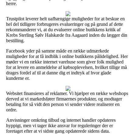
herre.
Trustpilot leverer helt uafhængige muligheder for at beskue en
hel del tidligere forbrugeres evalueringer og på grund af dette
rekommanderer vi, at du evaluerer online butikkens kritik af
Krebs Sterling Sølv Halskæde fra Aagaard inden du lægger din
bestilling.
Facebook yder på samme måde en række udmærkede
muligheder for at få indblik i online butikkens pålidelighed. Her
møder vi en række internet varehuse som giver folk mulighed
for at levere en anmeldelse af købsoplevelsen, hvilket tillige må
drages fordel af til at danne dig et indtryk af hvor glade
kunderne er.
Websitet finansieres af reklamer. Vi hjælper en række webshops
derved at vi markedsfører firmaernes produkter, og modtager
betaling for så vidt den person vi sender videre realiserer en
ordre.
Anvisninger omkring tilbud og internet handler opdateres
hyppigt, men vi tager ikke ansvar for reguleringer der er
foretaget efter at vi sidste gang opdaterede sidens data.