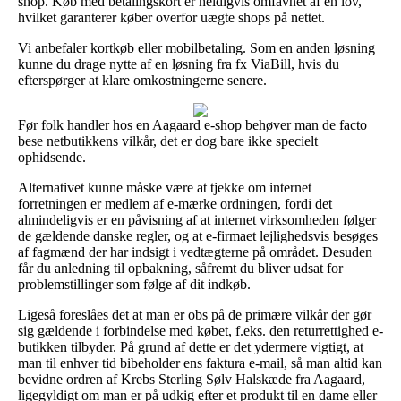
shop. Køb med betalingskort er heldigvis omfavnet af en lov,
hvilket garanterer køber overfor uægte shops på nettet.
Vi anbefaler kortkøb eller mobilbetaling. Som en anden løsning
kunne du drage nytte af en løsning fra fx ViaBill, hvis du
efterspørger at klare omkostningerne senere.
Før folk handler hos en Aagaard e-shop behøver man de facto
bese netbutikkens vilkår, det er dog bare ikke specielt
ophidsende.
Alternativet kunne måske være at tjekke om internet
forretningen er medlem af e-mærke ordningen, fordi det
almindeligvis er en påvisning af at internet virksomheden følger
de gældende danske regler, og at e-firmaet lejlighedsvis besøges
af fagmænd der har indsigt i vedtægterne på området. Desuden
får du anledning til opbakning, såfremt du bliver udsat for
problemstillinger som følge af dit indkøb.
Ligeså foreslåes det at man er obs på de primære vilkår der gør
sig gældende i forbindelse med købet, f.eks. den returrettighed e-
butikken tilbyder. På grund af dette er det ydermere vigtigt, at
man til enhver tid bibeholder ens faktura e-mail, så man altid kan
bevidne ordren af Krebs Sterling Sølv Halskæde fra Aagaard,
ligegyldigt om man er på udkig efter et produkt til en dame eller