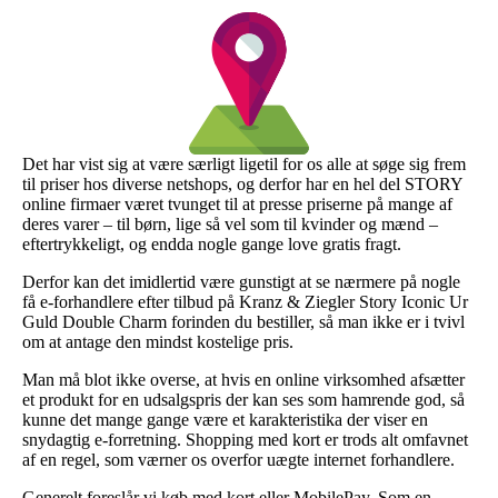
Det har vist sig at være særligt ligetil for os alle at søge sig frem
til priser hos diverse netshops, og derfor har en hel del STORY
online firmaer været tvunget til at presse priserne på mange af
deres varer – til børn, lige så vel som til kvinder og mænd –
eftertrykkeligt, og endda nogle gange love gratis fragt.
Derfor kan det imidlertid være gunstigt at se nærmere på nogle
få e-forhandlere efter tilbud på Kranz & Ziegler Story Iconic Ur
Guld Double Charm forinden du bestiller, så man ikke er i tvivl
om at antage den mindst kostelige pris.
Man må blot ikke overse, at hvis en online virksomhed afsætter
et produkt for en udsalgspris der kan ses som hamrende god, så
kunne det mange gange være et karakteristika der viser en
snydagtig e-forretning. Shopping med kort er trods alt omfavnet
af en regel, som værner os overfor uægte internet forhandlere.
Generelt foreslår vi køb med kort eller MobilePay. Som en