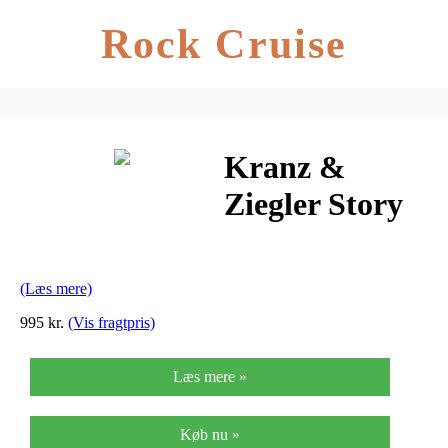
Rock Cruise
Kranz &
Ziegler Story
Iconic Ur
Guld Double
(Læs mere)
Charm
995 kr.
(Vis fragtpris)
Læs mere »
Køb nu »