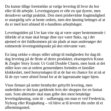
Du kunne tillige foretrække at vælge levering til hvor du bor
eller til dit arbejde. Leveringstypen er ofte en sjat dyrere, men
derudover særligt praktisk. Den mest prisbevidste fragtmulighed
er unægtelig selv at hente ordren, men den løsning betinges af at
du er med kort afstand til e-handlens arbejdslager.
Leveringstiden på Ure kan vise sig at være super bestemmende i
tilfælde af at man skal bruge dine nye varer fluks, og i det
øjemed er det fuldkommen på sin plads at man undersøger det
estimerede leveringstidspunkt på den relevante vare.
En lang række e-shops stiller udsigt til muligheden for dag-til-
dag levering på de fleste af deres produkter, eksempelvis Kranz
& Ziegler Story Iconic Ur Guld Double Charm, men husk at det
stiller krav om at ordren gennemføres forinden et fastslået
klokkeslæt, med hensynstagen til at de har en chance for at nå at
få de nye varer afsted forud for at de lageransatte tager hjem.
Visse firmaer på nettet frembyder gebyrfri levering, men
undertiden er det kun gældende hvis der shoppes for en fastsat
sum. Som alternativ skal man gribe den mest betalelige
leveringsløsning, som tit – uafhængig om man er ved Fredericia,
Nyborg eller Ringkøbing – vil blive at få leveret din ordre til et
afhentningssted.