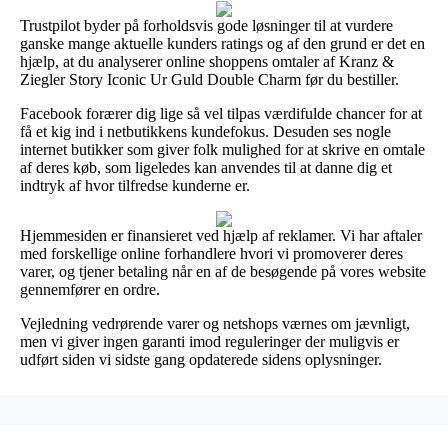
Trustpilot byder på forholdsvis gode løsninger til at vurdere
ganske mange aktuelle kunders ratings og af den grund er det en
hjælp, at du analyserer online shoppens omtaler af Kranz &
Ziegler Story Iconic Ur Guld Double Charm før du bestiller.
Facebook forærer dig lige så vel tilpas værdifulde chancer for at
få et kig ind i netbutikkens kundefokus. Desuden ses nogle
internet butikker som giver folk mulighed for at skrive en omtale
af deres køb, som ligeledes kan anvendes til at danne dig et
indtryk af hvor tilfredse kunderne er.
Hjemmesiden er finansieret ved hjælp af reklamer. Vi har aftaler
med forskellige online forhandlere hvori vi promoverer deres
varer, og tjener betaling når en af de besøgende på vores website
gennemfører en ordre.
Vejledning vedrørende varer og netshops værnes om jævnligt,
men vi giver ingen garanti imod reguleringer der muligvis er
udført siden vi sidste gang opdaterede sidens oplysninger.