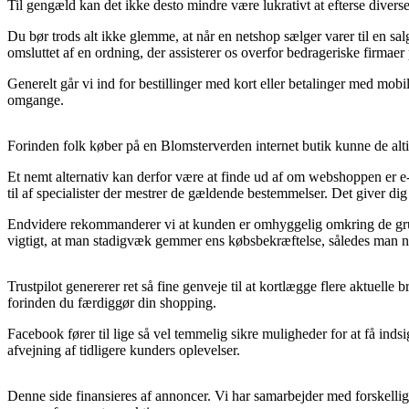
Til gengæld kan det ikke desto mindre være lukrativt at efterse diver
Du bør trods alt ikke glemme, at når en netshop sælger varer til en sal
omsluttet af en ordning, der assisterer os overfor bedrageriske firmaer 
Generelt går vi ind for bestillinger med kort eller betalinger med mobi
omgange.
Forinden folk køber på en Blomsterverden internet butik kunne de altid
Et nemt alternativ kan derfor være at finde ud af om webshoppen er e-
til af specialister der mestrer de gældende bestemmelser. Det giver dig 
Endvidere rekommanderer vi at kunden er omhyggelig omkring de grun
vigtigt, at man stadigvæk gemmer ens købsbekræftelse, således man nå
Trustpilot genererer ret så fine genveje til at kortlægge flere aktuell
forinden du færdiggør din shopping.
Facebook fører til lige så vel temmelig sikre muligheder for at få inds
afvejning af tidligere kunders oplevelser.
Denne side finansieres af annoncer. Vi har samarbejder med forskelli