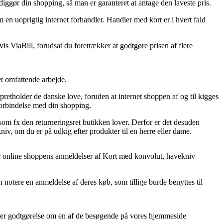
iggør din shopping, så man er garanteret at antage den laveste pris.
m en uoprigtig internet forhandler. Handler med kort er i hvert fald
is ViaBill, forudsat du foretrækker at godtgøre prisen af flere
et omfattende arbejde.
retholder de danske love, foruden at internet shoppen af og til kigges
i forbindelse med din shopping.
 fx den returneringsret butikken lover. Derfor er det desuden
v, om du er på udkig efter produkter til en herre eller dame.
icerer online shoppens anmeldelser af Kort med konvolut, havekniv
n notere en anmeldelse af deres køb, som tillige burde benyttes til
jener godtgørelse om en af de besøgende på vores hjemmeside