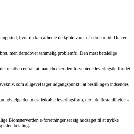
ningssted, hvor du kan afhente de købte varer når du har tid. Den er
e pebret, men derudover temmelig problemfri. Den mest betalelige
et relativt centralt at man checker den forventede leveringstid for det
vekniv, som alligevel tager udgangspunkt i at bestillingen indsendes
n udvælge den mest letkøbte leveringsform, der i de fleste tilfælde –
llige Blomsterverden e-forretninger set sig nødsaget til at trykke
g uden betaling.