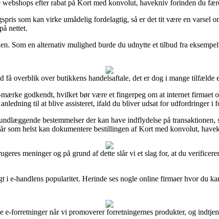
se webshops efter rabat på Kort med konvolut, havekniv forinden du færd
gspris som kan virke umådelig fordelagtig, så er det tit være en varsel o
på nettet.
len. Som en alternativ mulighed burde du udnytte et tilbud fra eksempelv
 få overblik over butikkens handelsaftale, det er dog i mange tilfælde 
mærke godkendt, hvilket bør være et fingerpeg om at internet firmaet op
anledning til at blive assisteret, ifald du bliver udsat for udfordringer 
dlæggende bestemmelser der kan have indflydelse på transaktionen, som
r som helst kan dokumentere bestillingen af Kort med konvolut, havekni
e brugeres meninger og på grund af dette slår vi et slag for, at du verif
igt i e-handlens popularitet. Herinde ses nogle online firmaer hvor du ka
ge e-forretninger når vi promoverer forretningernes produkter, og indt