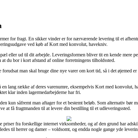
n
mer for fragt. En sikker vinder er for nærværende levering til et afhent
everingsudgave ved køb af Kort med konvolut, havekniv.
in bopæl eller ud til dit arbejde. Leveringsformen bliver tit en kende mer
 at du bor i kort afstand af online forretningens tilholdssted.
forudsat man skal bruge dine nye varer om kort tid, så i det øjemed er d
på en lang række af deres varenumre, eksempelvis Kort med konvolut, ha
ktet klar inden lagermedarbejderne har fri.
den kun såfremt man aftager for et bestemt beløb. Som alternativ bør ma
 at få fragtmanden til at levere din bestilling til et udleveringssted.
e priser fra forskellige internet virksomheder, og af den grund har adski
geledes til herrer og damer – voldsomt, og endda nogle gange yde leverin