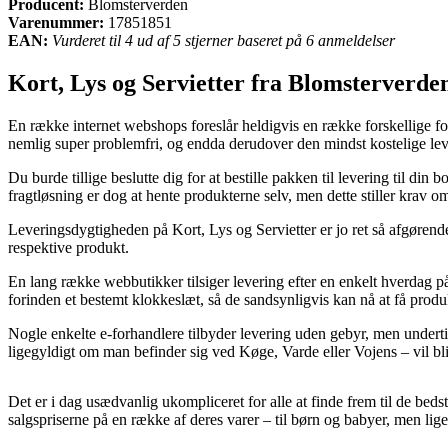
Producent:
Blomsterverden
Varenummer:
17851851
EAN:
Vurderet til 4 ud af 5 stjerner baseret på 6 anmeldelser
Kort, Lys og Servietter fra Blomsterverde
En række internet webshops foreslår heldigvis en række forskellige for
nemlig super problemfri, og endda derudover den mindst kostelige l
Du burde tillige beslutte dig for at bestille pakken til levering til d
fragtløsning er dog at hente produkterne selv, men dette stiller krav om
Leveringsdygtigheden på Kort, Lys og Servietter er jo ret så afgørende 
respektive produkt.
En lang række webbutikker tilsiger levering efter en enkelt hverdag 
forinden et bestemt klokkeslæt, så de sandsynligvis kan nå at få produ
Nogle enkelte e-forhandlere tilbyder levering uden gebyr, men underti
ligegyldigt om man befinder sig ved Køge, Varde eller Vojens – vil blive
Det er i dag usædvanlig ukompliceret for alle at finde frem til de bedst
salgspriserne på en række af deres varer – til børn og babyer, men li