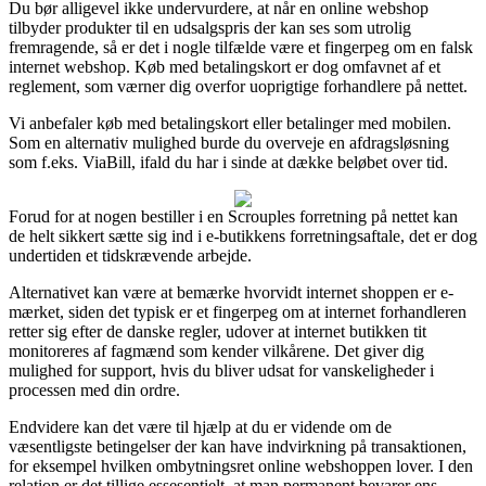
Du bør alligevel ikke undervurdere, at når en online webshop
tilbyder produkter til en udsalgspris der kan ses som utrolig
fremragende, så er det i nogle tilfælde være et fingerpeg om en falsk
internet webshop. Køb med betalingskort er dog omfavnet af et
reglement, som værner dig overfor uoprigtige forhandlere på nettet.
Vi anbefaler køb med betalingskort eller betalinger med mobilen.
Som en alternativ mulighed burde du overveje en afdragsløsning
som f.eks. ViaBill, ifald du har i sinde at dække beløbet over tid.
Forud for at nogen bestiller i en Scrouples forretning på nettet kan
de helt sikkert sætte sig ind i e-butikkens forretningsaftale, det er dog
undertiden et tidskrævende arbejde.
Alternativet kan være at bemærke hvorvidt internet shoppen er e-
mærket, siden det typisk er et fingerpeg om at internet forhandleren
retter sig efter de danske regler, udover at internet butikken tit
monitoreres af fagmænd som kender vilkårene. Det giver dig
mulighed for support, hvis du bliver udsat for vanskeligheder i
processen med din ordre.
Endvidere kan det være til hjælp at du er vidende om de
væsentligste betingelser der kan have indvirkning på transaktionen,
for eksempel hvilken ombytningsret online webshoppen lover. I den
relation er det tillige essesentielt, at man permanent bevarer ens