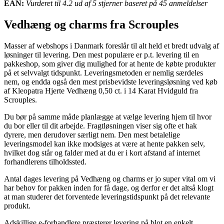
EAN:
Vurderet til 4.2 ud af 5 stjerner baseret på 45 anmeldelser
Vedhæng og charms fra Scrouples
Masser af webshops i Danmark foreslår til alt held et bredt udvalg af
løsninger til levering. Den mest populære er p.t. levering til en
pakkeshop, som giver dig mulighed for at hente de købte produkter
på et selvvalgt tidspunkt. Leveringsmetoden er nemlig særdeles
nem, og endda også den mest prisbevidste leveringsløsning ved køb
af Kleopatra Hjerte Vedhæng 0,50 ct. i 14 Karat Hvidguld fra
Scrouples.
Du bør på samme måde planlægge at vælge levering hjem til hvor
du bor eller til dit arbejde. Fragtløsningen viser sig ofte et hak
dyrere, men derudover særligt nem. Den mest betalelige
leveringsmodel kan ikke modsiges at være at hente pakken selv,
hvilket dog står og falder med at du er i kort afstand af internet
forhandlerens tilholdssted.
Antal dages levering på Vedhæng og charms er jo super vital om vi
har behov for pakken inden for få dage, og derfor er det altså klogt
at man studerer det forventede leveringstidspunkt på det relevante
produkt.
Adskillige e-forhandlere præsterer levering på blot en enkelt