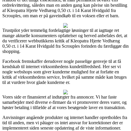
ordrekvittering, således man en anden gang kan påvise sin bestilling
af Kleopatra Hjerte Vedhæng 0,50 ct. i 14 Karat Hvidguld fra
Scrouples, om man er på gaveindkøb til en voksen eller et barn.
Trustpilot yder temmelig fordelagtige løsninger til at iagttage ret
mange aktuelle konsumenters opfattelser og herved anbefales det, at
du verificerer webbutikkens kritik af Kleopatra Hjerte Vedhæng
0,50 ct. i 14 Karat Hvidguld fra Scrouples forinden du færdiggør din
shopping.
Facebook fremskaffer derudover nogle passelige genveje til at få
kendskab til internet virksomhedens kundetilfredshed. Her ser vi
nogle webshops som giver kunderne mulighed for at forfatte en
kritik af virksomhedens service, hvilket på samme måde kan bruges
til at vurdere hvor glade kunderne er.
Vores side er finansieret af indtægter fra annoncer. Vi har faste
samarbejder med diverse e-firmaer da vi promoverer deres varer, og
høster betaling i tilfælde af at vores besøgende laver en transaktion.
Anvisninger angående produkter og internet handler opretholdes fra
tid til anden, men vi påtager os intet ansvar for korrektioner der er
implementeret siden seneste opdatering af de viste informationer.