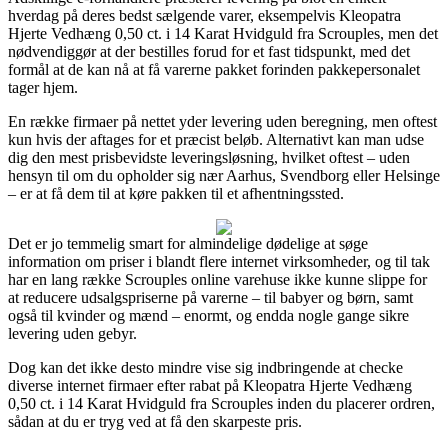
hverdag på deres bedst sælgende varer, eksempelvis Kleopatra
Hjerte Vedhæng 0,50 ct. i 14 Karat Hvidguld fra Scrouples, men det
nødvendiggør at der bestilles forud for et fast tidspunkt, med det
formål at de kan nå at få varerne pakket forinden pakkepersonalet
tager hjem.
En række firmaer på nettet yder levering uden beregning, men oftest
kun hvis der aftages for et præcist beløb. Alternativt kan man udse
dig den mest prisbevidste leveringsløsning, hvilket oftest – uden
hensyn til om du opholder sig nær Aarhus, Svendborg eller Helsinge
– er at få dem til at køre pakken til et afhentningssted.
Det er jo temmelig smart for almindelige dødelige at søge
information om priser i blandt flere internet virksomheder, og til tak
har en lang række Scrouples online varehuse ikke kunne slippe for
at reducere udsalgspriserne på varerne – til babyer og børn, samt
også til kvinder og mænd – enormt, og endda nogle gange sikre
levering uden gebyr.
Dog kan det ikke desto mindre vise sig indbringende at checke
diverse internet firmaer efter rabat på Kleopatra Hjerte Vedhæng
0,50 ct. i 14 Karat Hvidguld fra Scrouples inden du placerer ordren,
sådan at du er tryg ved at få den skarpeste pris.