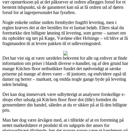
vær opmærksom på at det påkræver at ordren aflægges forud for et
bestemt tidspunkt, så de garanteret kan nå at få ordren ud af døren
forud for at lagerpersonalet har fyraften.
Nogle enkelte online outlets frembyder fragtfri levering, men i
reglen kræves det at der bestilles for et fastsat beløb. Ellers skal du
foretrække den billigste løsning til levering, som gerne – uanset om
du opholder sig tæt på Køge, Værløse eller Helsinge – vil blive at få
fragtmanden til at levere pakken til et udleveringssted.
Det har vist sig at være særdeles bekvemt for alle og enhver at finde
information om priser i blandt diverse e-handler, og af den grund har
mange Kitchen floor netbutikker fundet det nødvendigt at sænke
priserne på mange af deres varer – til juniorer, og endvidere også til
damer og herrer – markant, og endda nogle gange byde på levering
uden betaling.
Det kan dog immervæk være udbytterigt at analysere forskellige e-
shops efter udsalg på Kitchen floor floor dot (lille) forinden du
gennemfører din handel, således at du er sikker på at få den billigste
pris.
Man bør dog være årvågen med, at i tilfælde af at en forretning på
nettet markedsfører et produkt til en salgspris der anses for
ekstraordinært tiltalende, bør det mange gange være et kendetegn på