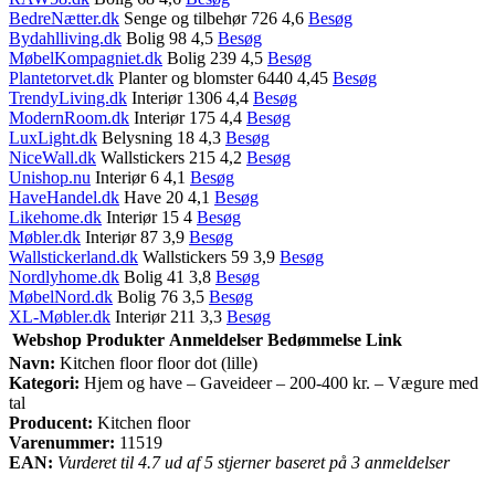
BedreNætter.dk
Senge og tilbehør 726 4,6
Besøg
Bydahlliving.dk
Bolig 98 4,5
Besøg
MøbelKompagniet.dk
Bolig 239 4,5
Besøg
Plantetorvet.dk
Planter og blomster 6440 4,45
Besøg
TrendyLiving.dk
Interiør 1306 4,4
Besøg
ModernRoom.dk
Interiør 175 4,4
Besøg
LuxLight.dk
Belysning 18 4,3
Besøg
NiceWall.dk
Wallstickers 215 4,2
Besøg
Unishop.nu
Interiør 6 4,1
Besøg
HaveHandel.dk
Have 20 4,1
Besøg
Likehome.dk
Interiør 15 4
Besøg
Møbler.dk
Interiør 87 3,9
Besøg
Wallstickerland.dk
Wallstickers 59 3,9
Besøg
Nordlyhome.dk
Bolig 41 3,8
Besøg
MøbelNord.dk
Bolig 76 3,5
Besøg
XL-Møbler.dk
Interiør 211 3,3
Besøg
Webshop
Produkter
Anmeldelser
Bedømmelse
Link
Navn:
Kitchen floor floor dot (lille)
Kategori:
Hjem og have – Gaveideer – 200-400 kr. – Vægure med
tal
Producent:
Kitchen floor
Varenummer:
11519
EAN:
Vurderet til 4.7 ud af 5 stjerner baseret på 3 anmeldelser