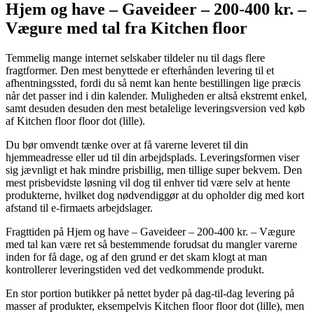
Hjem og have – Gaveideer – 200-400 kr. –
Vægure med tal fra Kitchen floor
Temmelig mange internet selskaber tildeler nu til dags flere
fragtformer. Den mest benyttede er efterhånden levering til et
afhentningssted, fordi du så nemt kan hente bestillingen lige præcis
når det passer ind i din kalender. Muligheden er altså ekstremt enkel,
samt desuden desuden den mest betalelige leveringsversion ved køb
af Kitchen floor floor dot (lille).
Du bør omvendt tænke over at få varerne leveret til din
hjemmeadresse eller ud til din arbejdsplads. Leveringsformen viser
sig jævnligt et hak mindre prisbillig, men tillige super bekvem. Den
mest prisbevidste løsning vil dog til enhver tid være selv at hente
produkterne, hvilket dog nødvendiggør at du opholder dig med kort
afstand til e-firmaets arbejdslager.
Fragttiden på Hjem og have – Gaveideer – 200-400 kr. – Vægure
med tal kan være ret så bestemmende forudsat du mangler varerne
inden for få dage, og af den grund er det skam klogt at man
kontrollerer leveringstiden ved det vedkommende produkt.
En stor portion butikker på nettet byder på dag-til-dag levering på
masser af produkter, eksempelvis Kitchen floor floor dot (lille), men