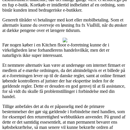
en fup e-butik. Kortkøb er imidlertid indbefattet af en ordning, som
bistår kunden imod bedrageriske e-butikker.
Generelt tilråder vi betalinger med kort eller mobilbetaling. Som et
alternativ kunne du overveje en løsning fra fx ViaBill, når du ønsker
at dække pengene over et længere tidsrum.
Før nogen køber i en Kitchen floor e-forretning kunne de i
virkeligheden læse forhandlerens handelsvilkår, men det er
naturligvis ikke super interessant.
Et nemmere alternativ kan være at undersøge om internet firmaet er
medlem af e-mærke ordningen, da det almindeligvis er et billede på
at e-forretningen lever op til de danske regler, samt at online firmaet
løbende kontrolleres af jurister der har ekspertise inden for de
gældende regler. Dette er desuden en god genvej til at få assistance,
for så vidt du skulle få problemstillinger i forbindelse med din
handel.
Tillige anbefales det at du er påpasselig med de primære
bestemmelser der gør sig gældende i forbindelse med handlen, som
for eksempel den returrettighed webbutikken anvender. På grund af
dette er det samtidig essesentielt, at man permanent bevarer ens
købsbekræftelse, så man senere vil kunne bekræfte ordren af