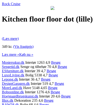
Rock Cruise
Kitchen floor floor dot (lille)
(Læs mere)
349 kr.
(Vis fragtpris)
Læs mere »
Køb nu »
Mostersskur.dk
Interiør 1263 4,9
Besøg
Sengetid.dk
Senge og tilbehør 70 4,8
Besøg
ESfurniture.dk
Interiør 39 4,7
Besøg
LuxoLiving.dk
Bolig 5338 4,7
Besøg
Lepong.dk
Interiør 36 4,7
Besøg
DesignGaragen.dk
Interiør 519 4,7
Besøg
MoreLand.dk
Have 5148 4,65
Besøg
Boboonline.dk
Interiør 1276 4,6
Besøg
Hoejgaardbrugskunst.dk
Interiør 20 4,6
Besøg
Illux.dk
Dekoration 235 4,6
Besøg
RAW58.dk
Bolig 68 4,6
Besøg