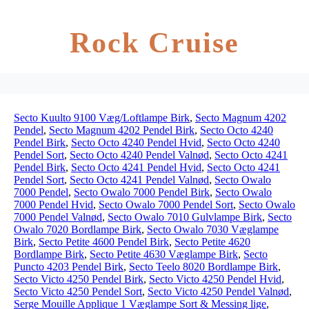
Rock Cruise
Secto Kuulto 9100 Væg/Loftlampe Birk
,
Secto Magnum 4202
Pendel
,
Secto Magnum 4202 Pendel Birk
,
Secto Octo 4240
Pendel Birk
,
Secto Octo 4240 Pendel Hvid
,
Secto Octo 4240
Pendel Sort
,
Secto Octo 4240 Pendel Valnød
,
Secto Octo 4241
Pendel Birk
,
Secto Octo 4241 Pendel Hvid
,
Secto Octo 4241
Pendel Sort
,
Secto Octo 4241 Pendel Valnød
,
Secto Owalo
7000 Pendel
,
Secto Owalo 7000 Pendel Birk
,
Secto Owalo
7000 Pendel Hvid
,
Secto Owalo 7000 Pendel Sort
,
Secto Owalo
7000 Pendel Valnød
,
Secto Owalo 7010 Gulvlampe Birk
,
Secto
Owalo 7020 Bordlampe Birk
,
Secto Owalo 7030 Væglampe
Birk
,
Secto Petite 4600 Pendel Birk
,
Secto Petite 4620
Bordlampe Birk
,
Secto Petite 4630 Væglampe Birk
,
Secto
Puncto 4203 Pendel Birk
,
Secto Teelo 8020 Bordlampe Birk
,
Secto Victo 4250 Pendel Birk
,
Secto Victo 4250 Pendel Hvid
,
Secto Victo 4250 Pendel Sort
,
Secto Victo 4250 Pendel Valnød
,
Serge Mouille Applique 1 Væglampe Sort & Messing lige
,