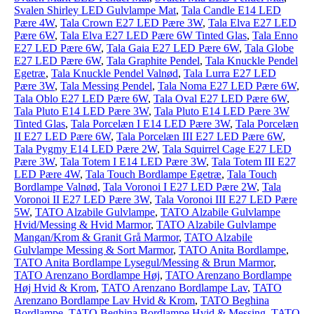
Svalen Shirley LED Gulvlampe Mat
,
Tala Candle E14 LED
Pære 4W
,
Tala Crown E27 LED Pære 3W
,
Tala Elva E27 LED
Pære 6W
,
Tala Elva E27 LED Pære 6W Tinted Glas
,
Tala Enno
E27 LED Pære 6W
,
Tala Gaia E27 LED Pære 6W
,
Tala Globe
E27 LED Pære 6W
,
Tala Graphite Pendel
,
Tala Knuckle Pendel
Egetræ
,
Tala Knuckle Pendel Valnød
,
Tala Lurra E27 LED
Pære 3W
,
Tala Messing Pendel
,
Tala Noma E27 LED Pære 6W
,
Tala Oblo E27 LED Pære 6W
,
Tala Oval E27 LED Pære 6W
,
Tala Pluto E14 LED Pære 3W
,
Tala Pluto E14 LED Pære 3W
Tinted Glas
,
Tala Porcelæn I E14 LED Pære 3W
,
Tala Porcelæn
II E27 LED Pære 6W
,
Tala Porcelæn III E27 LED Pære 6W
,
Tala Pygmy E14 LED Pære 2W
,
Tala Squirrel Cage E27 LED
Pære 3W
,
Tala Totem I E14 LED Pære 3W
,
Tala Totem III E27
LED Pære 4W
,
Tala Touch Bordlampe Egetræ
,
Tala Touch
Bordlampe Valnød
,
Tala Voronoi I E27 LED Pære 2W
,
Tala
Voronoi II E27 LED Pære 3W
,
Tala Voronoi III E27 LED Pære
5W
,
TATO Alzabile Gulvlampe
,
TATO Alzabile Gulvlampe
Hvid/Messing & Hvid Marmor
,
TATO Alzabile Gulvlampe
Mangan/Krom & Granit Grå Marmor
,
TATO Alzabile
Gulvlampe Messing & Sort Marmor
,
TATO Anita Bordlampe
,
TATO Anita Bordlampe Lysegul/Messing & Brun Marmor
,
TATO Arenzano Bordlampe Høj
,
TATO Arenzano Bordlampe
Høj Hvid & Krom
,
TATO Arenzano Bordlampe Lav
,
TATO
Arenzano Bordlampe Lav Hvid & Krom
,
TATO Beghina
Bordlampe
,
TATO Beghina Bordlampe Hvid & Messing
,
TATO