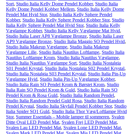
Sort
,
Studio Italia Kelly Dome Pendel Kobber
,
Studio Italia
Kelly Dome Pendel Kobber Mellem
,
Studio Italia Kelly Dome
Pendel Mat Hvid Stor
,
Studio Italia Kelly Sphere Pendel
Kobber
,
Studio Italia Kelly Sphere Pendel Kobber Stor
,
Studio
Italia Kelly Sphere Pendel Mat Hvid Stor
,
Studio Italia Kelly
Væglampe Kobber
,
Studio Italia Kelly Væglampe Mat Hvid
,
Studio Italia Laser AP8 Væglampe Bronze
,
Studio Italia Laser
AP9 Væglampe Bronze
,
Studio Italia Maggio SO Pendel Hvid
,
Studio Italia Makeup Væglampe
,
Studio Italia Makeup
Væglampe Lille
,
Studio Italia Nautilus Loftlampe
,
Studio Italia
Nautilus Loftlampe Krom
,
Studio Italia Nautilus Væglampe
,
Studio Italia Nautilus Væglampe Sort
,
Studio Italia Nostalgia
S01 Pendel Krystal
,
Studio Italia Nostalgia S02 Pendel Krystal
,
Studio Italia Nostalgia S03 Pendel Krystal
,
Studio Italia Pin-Up
Væglampe Hvid
,
Studio Italia Pin-Up Væglampe Kobber
,
Studio Italia Rain SO Pendel Krom & Børstet Krom
,
Studio
Italia Rain SO Pendel Krom & Guld
,
Studio Italia Rain SO
Pendel Krom & Rosa Guld
,
Studio Italia Random Pendel
,
Studio Italia Random Pendel Guld Rosa
,
Studio Italia Random
Pendel Krystal
,
Studio Italia Skyfall Pendel Kobber Stor
,
Studio
Italia Spider SO1 Guld
,
Studio Italia Thor Væg/Loftlampe Hvid
Stor
,
Summer Essentials – Mobile lamper til sommeren
,
Svalen
Ditte Oval LED Pendel Mat
,
Svalen Frej LED Pendel Mat
,
Svalen Lau LED Pendel Mat
,
Svalen Lone LED Pendel Mat
,
Svalen Mark LED Pendel Mat
,
Svalen Mia LED Pendel Mat
,