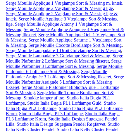
Serge Mouille Applique 1 Væglampe Sort & Messing m. knæk
,
Serge Mouille Applique 2 Væglampe Sort & Messing lige
,
Serge Mouille Applique 2 Væglampe Sort & Messing lige &
knæk
,
Serge Mouille Applique 3 Væglampe Sort & Messing
lige
,
Serge Mouille Applique Antony 1 Væglampe Sort &
Messing
,
Serge Mouille Applique Araignée 3 Væglampe Sort &
Messing fikseret
,
Serge Mouille Applique Oeil 1 Væglampe Sort
& Messing
,
Serge Mouille Applique Saturne 1 Væglampe Sort
& Messing
,
Serge Mouille Cocotte Bordlampe Sort & Messing
,
Serge Mouille Lampadaire 1 Droit Gulvlampe Sort & Messing
,
Serge Mouille Lampadaire 3 Gulvlampe Sort & Messing
,
Serge
Mouille Plafonnier 2 Loftlampe Sort & Messing fikseret
,
Serge
Mouille Plafonnier 3 Loftlampe Sort & Messing
,
Serge Mouille
Plafonnier 6 Loftlampe Sort & Messing
,
Serge Mouille
Plafonnier Araignée 3 Loftlampe Sort & Messing fikseret
,
Serge
Mouille Plafonnier Araignée 5 Loftlampe Sort & Messing
fikseret
,
Serge Mouille Plafonnier BibliothÃ¨que 1 Loftlampe
Sort & Messing
,
Serge Mouille Tripode Bordlampe Sort &
Messing
,
Smukke lamper af træ
,
Studio Italia Bugia PL1
Loftlampe
,
Studio Italia Bugia PL1 Loftlampe Guld
,
Studio
Italia Bugia PL2 Loftlampe
,
Studio Italia Bugia PL2 Loftlampe
Krom
,
Studio Italia Bugia PL3 Loftlampe
,
Studio Italia Bugia
PL3 Loftlampe Krom
,
Studio Italia Design Sugegasa Pendel
Lilla
,
Studio Italia Design Sugegasa Pendel Røgfarvet
,
Studio
Italia Kelly Cluster Pendel
,
Studio Italia Kelly Cluster Pendel