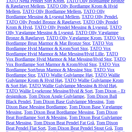
TATO Netta Pendel Sort Krom
,
TATO Olly Bordlampe Bronze
& Røgfarvet Mellem
,
TATO Olly Bordlampe Krom & Hvid
Mellem
,
TATO Olly Bordlampe Mellem
,
TATO Olly
Bordlampe Messing & Lysegul Mellem
,
TATO Olly Pendel
,
TATO Olly Pendel Bronze & Røgfarvet
,
TATO Olly Pendel
Krom & Hvid
,
TATO Olly Pendel Messing & Lysegul
,
TATO
Olly Væglampe Messing & Lysegul
,
TATO Olly Væglampe
Bronze & Røgfarvet
,
TATO Olly Væglampe Krom
,
TATO Vox
Bordlampe Brun Marmor & Mat Bronze Stor
,
TATO Vox
Bordlampe Hvid Marmor & Krom/Sort Stor
,
TATO Vox
Bordlampe Hvid Marmor & Mat Messing/Hvid Lille
,
TATO
Vox Bordlampe Hvid Marmor & Mat Messing/Hvid Stor
,
TATO
Vox Bordlampe Sort Marmor & Krom/Hvid Stor
,
TATO Vox
Bordlampe Sort/brun Marmor & Messing Stor
,
TATO Vox
Bordlampe Stor
,
TATO Wallie Gulvlampe Høj
,
TATO Wallie
Gulvlampe Krom & Hvid Høj
,
TATO Wallie Gulvlampe Krom
& Sort Høj
,
TATO Wallie Gulvlampe Messing & Hvid Høj
,
TATO Wallie Lysekrone Messing/Hvid & Sort
,
Tom Dixon – Et
designikon
,
Tom Dixon Angle Gulvlampe
,
Tom Dixon Ball
Black Pendel
,
Tom Dixon Base Gulvlampe Messing
,
Tom
Dixon Base Messing Bordlampe
,
Tom Dixon Base Væglampe
Messing
,
Tom Dixon Beat Bordlampe Messing
,
Tom Dixon
Beat Bordlampe Sort & Messing
,
Tom Dixon Beat Gulvlampe
Beat Messing
,
Tom Dixon Beat Pendel Fat Grå
,
Tom Dixon
Beat Pendel Flat Sort
,
Tom Dixon Beat Pendel Stout Grå
,
Tom