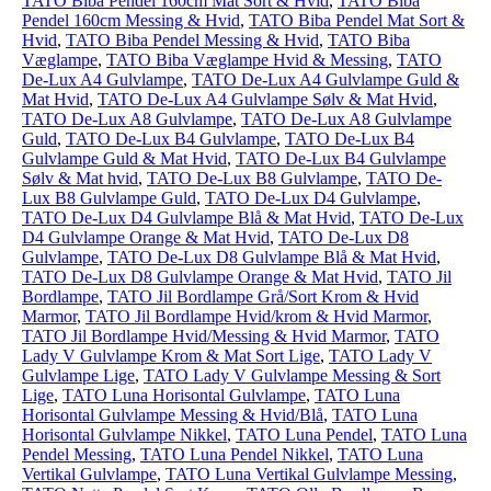
TATO Biba Pendel 160cm Mat Sort & Hvid
,
TATO Biba
Pendel 160cm Messing & Hvid
,
TATO Biba Pendel Mat Sort &
Hvid
,
TATO Biba Pendel Messing & Hvid
,
TATO Biba
Væglampe
,
TATO Biba Væglampe Hvid & Messing
,
TATO
De-Lux A4 Gulvlampe
,
TATO De-Lux A4 Gulvlampe Guld &
Mat Hvid
,
TATO De-Lux A4 Gulvlampe Sølv & Mat Hvid
,
TATO De-Lux A8 Gulvlampe
,
TATO De-Lux A8 Gulvlampe
Guld
,
TATO De-Lux B4 Gulvlampe
,
TATO De-Lux B4
Gulvlampe Guld & Mat Hvid
,
TATO De-Lux B4 Gulvlampe
Sølv & Mat hvid
,
TATO De-Lux B8 Gulvlampe
,
TATO De-
Lux B8 Gulvlampe Guld
,
TATO De-Lux D4 Gulvlampe
,
TATO De-Lux D4 Gulvlampe Blå & Mat Hvid
,
TATO De-Lux
D4 Gulvlampe Orange & Mat Hvid
,
TATO De-Lux D8
Gulvlampe
,
TATO De-Lux D8 Gulvlampe Blå & Mat Hvid
,
TATO De-Lux D8 Gulvlampe Orange & Mat Hvid
,
TATO Jil
Bordlampe
,
TATO Jil Bordlampe Grå/Sort Krom & Hvid
Marmor
,
TATO Jil Bordlampe Hvid/krom & Hvid Marmor
,
TATO Jil Bordlampe Hvid/Messing & Hvid Marmor
,
TATO
Lady V Gulvlampe Krom & Mat Sort Lige
,
TATO Lady V
Gulvlampe Lige
,
TATO Lady V Gulvlampe Messing & Sort
Lige
,
TATO Luna Horisontal Gulvlampe
,
TATO Luna
Horisontal Gulvlampe Messing & Hvid/Blå
,
TATO Luna
Horisontal Gulvlampe Nikkel
,
TATO Luna Pendel
,
TATO Luna
Pendel Messing
,
TATO Luna Pendel Nikkel
,
TATO Luna
Vertikal Gulvlampe
,
TATO Luna Vertikal Gulvlampe Messing
,