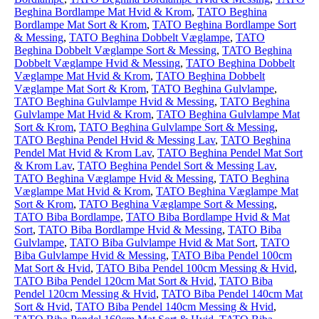
Beghina Bordlampe Mat Hvid & Krom
,
TATO Beghina
Bordlampe Mat Sort & Krom
,
TATO Beghina Bordlampe Sort
& Messing
,
TATO Beghina Dobbelt Væglampe
,
TATO
Beghina Dobbelt Væglampe Sort & Messing
,
TATO Beghina
Dobbelt Væglampe Hvid & Messing
,
TATO Beghina Dobbelt
Væglampe Mat Hvid & Krom
,
TATO Beghina Dobbelt
Væglampe Mat Sort & Krom
,
TATO Beghina Gulvlampe
,
TATO Beghina Gulvlampe Hvid & Messing
,
TATO Beghina
Gulvlampe Mat Hvid & Krom
,
TATO Beghina Gulvlampe Mat
Sort & Krom
,
TATO Beghina Gulvlampe Sort & Messing
,
TATO Beghina Pendel Hvid & Messing Lav
,
TATO Beghina
Pendel Mat Hvid & Krom Lav
,
TATO Beghina Pendel Mat Sort
& Krom Lav
,
TATO Beghina Pendel Sort & Messing Lav
,
TATO Beghina Væglampe Hvid & Messing
,
TATO Beghina
Væglampe Mat Hvid & Krom
,
TATO Beghina Væglampe Mat
Sort & Krom
,
TATO Beghina Væglampe Sort & Messing
,
TATO Biba Bordlampe
,
TATO Biba Bordlampe Hvid & Mat
Sort
,
TATO Biba Bordlampe Hvid & Messing
,
TATO Biba
Gulvlampe
,
TATO Biba Gulvlampe Hvid & Mat Sort
,
TATO
Biba Gulvlampe Hvid & Messing
,
TATO Biba Pendel 100cm
Mat Sort & Hvid
,
TATO Biba Pendel 100cm Messing & Hvid
,
TATO Biba Pendel 120cm Mat Sort & Hvid
,
TATO Biba
Pendel 120cm Messing & Hvid
,
TATO Biba Pendel 140cm Mat
Sort & Hvid
,
TATO Biba Pendel 140cm Messing & Hvid
,