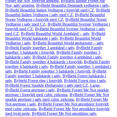
Forget Me Not, forgyldt armring
,
ByBiehl bangle Forget Me
Not, sølv armring
,
ByBiehl Beautiful Denmark vedhæng i sølv
,
ByBiehl Beautiful Italien Vedhæng i forgyldt med CZ
,
ByBiehl
Beautiful Italien Vedhæng i sølv med CZ
,
ByBiehl Beautiful
Norge Vedhæng i forgyldt med CZ
,
ByBiehl Beautiful Norge
Vedhæng i sølv med CZ
,
ByBiehl Beautiful Sverige Vedhæng i
forgyldt med CZ
,
ByBiehl Beautiful Sverige Vedhæng i sølv
med CZ
,
ByBiehl Beautiful World Armbånd – sølv
,
ByBiehl
Beautiful World halskæde i sølv
,
ByBiehl Beautiful World
Vedhæng i sølv
,
ByBiehl Beautiful World ørehænger – sølv
,
ByBiehl Family together 3 armbånd i sølv
,
ByBiehl Family
together 3 halskæde i forgyldt
,
ByBiehl Family together 3
halskæde i sølv
,
ByBiehl Family together 4 armbånd i sølv
,
ByBiehl Family together 4 halskæde i forgyldt
,
ByBiehl Family
together 4 halskæde i sølv
,
ByBiehl Family together 5 armbånd i
sølv
,
ByBiehl Family together 5 halskæde i forgyldt
,
ByBiehl
Family together 5 halskæde i sølv
,
ByBiehl Forest halskæde i
sølv
,
Bybiehl Forest ring i forgyldt
,
Bybiehl Forest ring i sølv
,
ByBiehl Forest Sparkle Ørehænger i sølv med CZ, Large
,
ByBiehl Forest øreringe i sølv
,
ByBiehl Forget Me Not sparkle
øreringe i forgyldt med cubic zirkonia
,
ByBiehl Forget Me Not
sparkle øreringe i sølv med cubic zirkonia
,
ByBiehl Forget Me
Not øreringe i sølv
,
ByBiehl Forget Me Not ørestikker forgyldt
med cubic zirkonia
,
ByBiehl Forget Me Not ørestikker forgyldt
med hvid perle
,
ByBiehl Forget Me Not ørestikker sølv
,