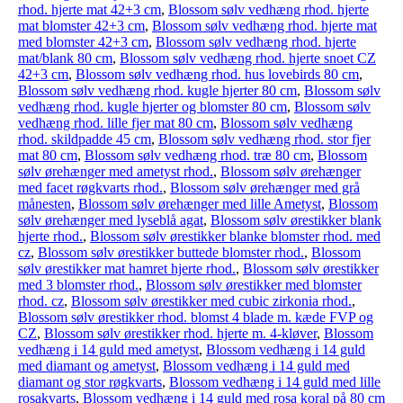
rhod. hjerte mat 42+3 cm
,
Blossom sølv vedhæng rhod. hjerte
mat blomster 42+3 cm
,
Blossom sølv vedhæng rhod. hjerte mat
med blomster 42+3 cm
,
Blossom sølv vedhæng rhod. hjerte
mat/blank 80 cm
,
Blossom sølv vedhæng rhod. hjerte snoet CZ
42+3 cm
,
Blossom sølv vedhæng rhod. hus lovebirds 80 cm
,
Blossom sølv vedhæng rhod. kugle hjerter 80 cm
,
Blossom sølv
vedhæng rhod. kugle hjerter og blomster 80 cm
,
Blossom sølv
vedhæng rhod. lille fjer mat 80 cm
,
Blossom sølv vedhæng
rhod. skildpadde 45 cm
,
Blossom sølv vedhæng rhod. stor fjer
mat 80 cm
,
Blossom sølv vedhæng rhod. træ 80 cm
,
Blossom
sølv ørehænger med ametyst rhod.
,
Blossom sølv ørehænger
med facet røgkvarts rhod.
,
Blossom sølv ørehænger med grå
månesten
,
Blossom sølv ørehænger med lille Ametyst
,
Blossom
sølv ørehænger med lyseblå agat
,
Blossom sølv ørestikker blank
hjerte rhod.
,
Blossom sølv ørestikker blanke blomster rhod. med
cz
,
Blossom sølv ørestikker buttede blomster rhod.
,
Blossom
sølv ørestikker mat hamret hjerte rhod.
,
Blossom sølv ørestikker
med 3 blomster rhod.
,
Blossom sølv ørestikker med blomster
rhod. cz
,
Blossom sølv ørestikker med cubic zirkonia rhod.
,
Blossom sølv ørestikker rhod. blomst 4 blade m. kæde FVP og
CZ
,
Blossom sølv ørestikker rhod. hjerte m. 4-kløver
,
Blossom
vedhæng i 14 guld med ametyst
,
Blossom vedhæng i 14 guld
med diamant og ametyst
,
Blossom vedhæng i 14 guld med
diamant og stor røgkvarts
,
Blossom vedhæng i 14 guld med lille
rosakvarts
,
Blossom vedhæng i 14 guld med rosa koral på 80 cm