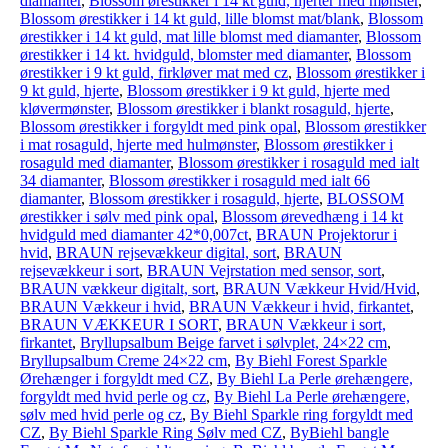
diamanter
,
Blossom ørestikker i 14 kt guld, hjerter med mønster
,
Blossom ørestikker i 14 kt guld, lille blomst mat/blank
,
Blossom
ørestikker i 14 kt guld, mat lille blomst med diamanter
,
Blossom
ørestikker i 14 kt. hvidguld, blomster med diamanter
,
Blossom
ørestikker i 9 kt guld, firkløver mat med cz
,
Blossom ørestikker i
9 kt guld, hjerte
,
Blossom ørestikker i 9 kt guld, hjerte med
kløvermønster
,
Blossom ørestikker i blankt rosaguld, hjerte
,
Blossom ørestikker i forgyldt med pink opal
,
Blossom ørestikker
i mat rosaguld, hjerte med hulmønster
,
Blossom ørestikker i
rosaguld med diamanter
,
Blossom ørestikker i rosaguld med ialt
34 diamanter
,
Blossom ørestikker i rosaguld med ialt 66
diamanter
,
Blossom ørestikker i rosaguld, hjerte
,
BLOSSOM
ørestikker i sølv med pink opal
,
Blossom ørevedhæng i 14 kt
hvidguld med diamanter 42*0,007ct
,
BRAUN Projektorur i
hvid
,
BRAUN rejsevækkeur digital, sort
,
BRAUN
rejsevækkeur i sort
,
BRAUN Vejrstation med sensor, sort
,
BRAUN vækkeur digitalt, sort
,
BRAUN Vækkeur Hvid/Hvid
,
BRAUN Vækkeur i hvid
,
BRAUN Vækkeur i hvid, firkantet
,
BRAUN VÆKKEUR I SORT
,
BRAUN Vækkeur i sort,
firkantet
,
Bryllupsalbum Beige farvet i sølvplet, 24×22 cm
,
Bryllupsalbum Creme 24×22 cm
,
By Biehl Forest Sparkle
Ørehænger i forgyldt med CZ
,
By Biehl La Perle ørehængere,
forgyldt med hvid perle og cz
,
By Biehl La Perle ørehængere,
sølv med hvid perle og cz
,
By Biehl Sparkle ring forgyldt med
CZ
,
By Biehl Sparkle Ring Sølv med CZ
,
ByBiehl bangle