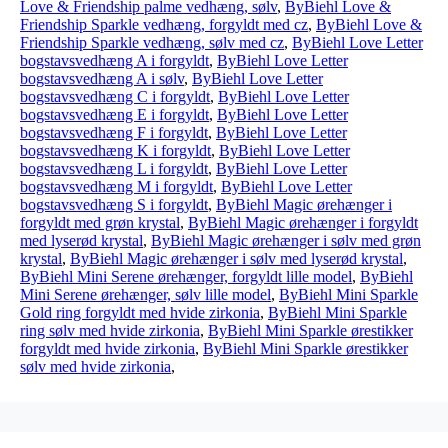
Love & Friendship palme vedhæng, sølv
,
ByBiehl Love &
Friendship Sparkle vedhæng, forgyldt med cz
,
ByBiehl Love &
Friendship Sparkle vedhæng, sølv med cz
,
ByBiehl Love Letter
bogstavsvedhæng A i forgyldt
,
ByBiehl Love Letter
bogstavsvedhæng A i sølv
,
ByBiehl Love Letter
bogstavsvedhæng C i forgyldt
,
ByBiehl Love Letter
bogstavsvedhæng E i forgyldt
,
ByBiehl Love Letter
bogstavsvedhæng F i forgyldt
,
ByBiehl Love Letter
bogstavsvedhæng K i forgyldt
,
ByBiehl Love Letter
bogstavsvedhæng L i forgyldt
,
ByBiehl Love Letter
bogstavsvedhæng M i forgyldt
,
ByBiehl Love Letter
bogstavsvedhæng S i forgyldt
,
ByBiehl Magic ørehænger i
forgyldt med grøn krystal
,
ByBiehl Magic ørehænger i forgyldt
med lyserød krystal
,
ByBiehl Magic ørehænger i sølv med grøn
krystal
,
ByBiehl Magic ørehænger i sølv med lyserød krystal
,
ByBiehl Mini Serene ørehænger, forgyldt lille model
,
ByBiehl
Mini Serene ørehænger, sølv lille model
,
ByBiehl Mini Sparkle
Gold ring forgyldt med hvide zirkonia
,
ByBiehl Mini Sparkle
ring sølv med hvide zirkonia
,
ByBiehl Mini Sparkle ørestikker
forgyldt med hvide zirkonia
,
ByBiehl Mini Sparkle ørestikker
sølv med hvide zirkonia
,