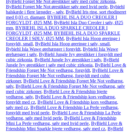
ByBiehl Forget Me Not ørestikker sølv med cubic zirkonia
,
ByBiehl Forget Me Not ørestikker sølv med hvid perle
,
Bybiehl
halskæde i flere længder – sølv
,
ByBiehl Iris ring, sort rhodineret
med 0,03 ct. diamant
,
BYBIEHL ISLA DUO CREOLER I
FORGYLDT, Ø25 MM
,
ByBiehl Isla Duo Creoler i sølv, Ø25
mm
,
BYBIEHL ISLA DUO SPARKLE CREOLER I
FORGYLDT, Ø25 MM
,
BYBIEHL ISLA DUO SPARKLE
CREOLER I SØLV, Ø25 MM
,
ByBiehl Isla Hoop øreringe i
forgyldt, small
,
ByBiehl Isla Hoop øreringe i sølv, small
,
Bybiehl Isla Wawe ørehænger i forgyldt
,
Bybiehl Isla Wawe
ørehænger i sølv
,
ByBiehl Jungle Ivy ørestikker i forgyldt med
cubic zirkonia
,
ByBiehl Jungle Ivy ørestikker i sølv
,
ByBiehl
Jungle Ivy ørestikker i sølv med cubic zirkonia
,
ByBiehl Love &
Friendship Forget Me Not vedhæng, forgyldt
,
ByBiehl Love &
Friendship Forget Me Not vedhæng, forgyldt med cubic
zirkoner
,
ByBiehl Love & Friendship Forget Me Not vedhæng,
sølv
,
ByBiehl Love & Friendship Forget Me Not vedhæng, sølv
med cubic zirkoner
,
ByBiehl Love & Friendship hjerte
vedhæng, sølv
,
ByBiehl Love & Friendship kors vedhæng,
forgyldt med cz
,
ByBiehl Love & Friendship kors vedhæng,
sølv med cz
,
ByBiehl Love & Friendship La Perle vedhæng,
forgyldt med hvid perle
,
ByBiehl Love & Friendship La Perle
vedhæng, sølv med hvid perle
,
ByBiehl Love & Friendship
Mini La Perle vedhæng, sølv med hvid perle
,
ByBiehl Love &
Friendship Mini Sparkle hjerte vedhæng, sølv med cz
,
ByBiehl