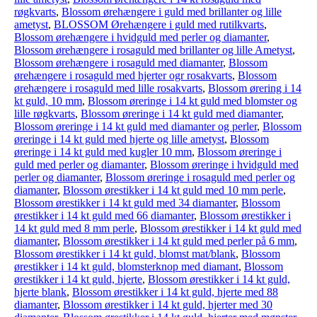
røgkvarts
,
Blossom ørehængere i guld med brillanter og lille
ametyst
,
BLOSSOM Ørehængere i guld med rutilkvarts
,
Blossom ørehængere i hvidguld med perler og diamanter
,
Blossom ørehængere i rosaguld med brillanter og lille Ametyst
,
Blossom ørehængere i rosaguld med diamanter
,
Blossom
ørehængere i rosaguld med hjerter ogr rosakvarts
,
Blossom
ørehængere i rosaguld med lille rosakvarts
,
Blossom ørering i 14
kt guld, 10 mm
,
Blossom øreringe i 14 kt guld med blomster og
lille røgkvarts
,
Blossom øreringe i 14 kt guld med diamanter
,
Blossom øreringe i 14 kt guld med diamanter og perler
,
Blossom
øreringe i 14 kt guld med hjerte og lille ametyst
,
Blossom
øreringe i 14 kt guld med kugler 10 mm
,
Blossom øreringe i
guld med perler og diamanter
,
Blossom øreringe i hvidguld med
perler og diamanter
,
Blossom øreringe i rosaguld med perler og
diamanter
,
Blossom ørestikker i 14 kt guld med 10 mm perle
,
Blossom ørestikker i 14 kt guld med 34 diamanter
,
Blossom
ørestikker i 14 kt guld med 66 diamanter
,
Blossom ørestikker i
14 kt guld med 8 mm perle
,
Blossom ørestikker i 14 kt guld med
diamanter
,
Blossom ørestikker i 14 kt guld med perler på 6 mm
,
Blossom ørestikker i 14 kt guld, blomst mat/blank
,
Blossom
ørestikker i 14 kt guld, blomsterknop med diamant
,
Blossom
ørestikker i 14 kt guld, hjerte
,
Blossom ørestikker i 14 kt guld,
hjerte blank
,
Blossom ørestikker i 14 kt guld, hjerte med 88
diamanter
,
Blossom ørestikker i 14 kt guld, hjerter med 30