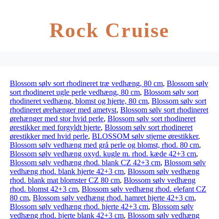
Rock Cruise
Blossom sølv sort rhodineret træ vedhæng, 80 cm
,
Blossom sølv
sort rhodineret ugle perle vedhæng, 80 cm
,
Blossom sølv sort
rhodineret vedhæng, blomst og hjerte, 80 cm
,
Blossom sølv sort
rhodineret ørehænger med ametyst
,
Blossom sølv sort rhodineret
ørehænger med stor hvid perle
,
Blossom sølv sort rhodineret
ørestikker med forgyldt hjerte
,
Blossom sølv sort rhodineret
ørestikker med hvid perle
,
BLOSSOM sølv stjerne ørestikker
,
Blossom sølv vedhæng med grå perle og blomst, rhod. 80 cm
,
Blossom sølv vedhæng oxyd. kugle m. rhod. kæde 42+3 cm
,
Blossom sølv vedhæng rhod. blank CZ 42+3 cm
,
Blossom sølv
vedhæng rhod. blank hjerte 42+3 cm
,
Blossom sølv vedhæng
rhod. blank mat blomster CZ 80 cm
,
Blossom sølv vedhæng
rhod. blomst 42+3 cm
,
Blossom sølv vedhæng rhod. elefant CZ
80 cm
,
Blossom sølv vedhæng rhod. hamret hjerte 42+3 cm
,
Blossom sølv vedhæng rhod. hjerte 42+3 cm
,
Blossom sølv
vedhæng rhod. hjerte blank 42+3 cm
,
Blossom sølv vedhæng