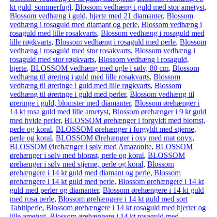
kt guld, sommerfugl
,
Blossom vedhæng i guld med stor ametyst
,
Blossom vedhæng i guld, hjerte med 21 diamanter
,
Blossom
vedhæng i rosaguld med diamant og perle
,
Blossom vedhæng i
rosaguld med lille rosakvarts
,
Blossom vedhæng i rosaguld med
lille røgkvarts
,
Blossom vedhæng i rosaguld med perle
,
Blossom
vedhæng i rosaguld med stor rosakvarts
,
Blossom vedhæng i
rosaguld med stor røgkvarts
,
Blossom vedhæng i rosaguld,
hjerte
,
BLOSSOM vedhæng med ugle i sølv, 80 cm
,
Blossom
vedhæng til ørering i guld med lille rosakvarts
,
Blossom
vedhæng til øreringe i guld med lille røgkvarts
,
Blossom
vedhæng til øreringe i guld med perler
,
Blossom vedhæng til
øreringe i guld, blomster med diamanter
,
Blossom ørehænger i
14 kt rosa guld med lille ametyst
,
Blossom ørehænger i 9 kt guld
med hvide perler
,
BLOSSOM ørehænger i forgyldt med blomst,
perle og koral
,
BLOSSOM ørehænger i forgyldt med stjerne,
perle og koral
,
BLOSSOM Ørehænger i oxy med mat onyx
,
BLOSSOM Ørehænger i sølv med Amazonite
,
BLOSSOM
ørehænger i sølv med blomst, perle og koral
,
BLOSSOM
ørehænger i sølv med stjerne, perle og koral
,
Blossom
ørehængere i 14 kt guld med diamant og perle
,
Blossom
ørehængere i 14 kt guld med perle
,
Blossom ørehængere i 14 kt
guld med perler og diamanter
,
Blossom ørehængere i 14 kt guld
med rosa perle
,
Blossom ørehængere i 14 kt guld med sort
Tahitiperle
,
Blossom ørehængere i 14 kt rosaguld med hjerter og
lille ametyst
,
Blossom ørehængere i 14 kt rosaguld med