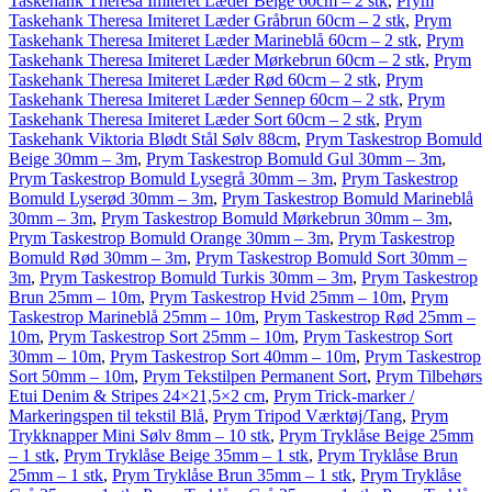
Taskehank Theresa Imiteret Læder Beige 60cm – 2 stk
,
Prym
Taskehank Theresa Imiteret Læder Gråbrun 60cm – 2 stk
,
Prym
Taskehank Theresa Imiteret Læder Marineblå 60cm – 2 stk
,
Prym
Taskehank Theresa Imiteret Læder Mørkebrun 60cm – 2 stk
,
Prym
Taskehank Theresa Imiteret Læder Rød 60cm – 2 stk
,
Prym
Taskehank Theresa Imiteret Læder Sennep 60cm – 2 stk
,
Prym
Taskehank Theresa Imiteret Læder Sort 60cm – 2 stk
,
Prym
Taskehank Viktoria Blødt Stål Sølv 88cm
,
Prym Taskestrop Bomuld
Beige 30mm – 3m
,
Prym Taskestrop Bomuld Gul 30mm – 3m
,
Prym Taskestrop Bomuld Lysegrå 30mm – 3m
,
Prym Taskestrop
Bomuld Lyserød 30mm – 3m
,
Prym Taskestrop Bomuld Marineblå
30mm – 3m
,
Prym Taskestrop Bomuld Mørkebrun 30mm – 3m
,
Prym Taskestrop Bomuld Orange 30mm – 3m
,
Prym Taskestrop
Bomuld Rød 30mm – 3m
,
Prym Taskestrop Bomuld Sort 30mm –
3m
,
Prym Taskestrop Bomuld Turkis 30mm – 3m
,
Prym Taskestrop
Brun 25mm – 10m
,
Prym Taskestrop Hvid 25mm – 10m
,
Prym
Taskestrop Marineblå 25mm – 10m
,
Prym Taskestrop Rød 25mm –
10m
,
Prym Taskestrop Sort 25mm – 10m
,
Prym Taskestrop Sort
30mm – 10m
,
Prym Taskestrop Sort 40mm – 10m
,
Prym Taskestrop
Sort 50mm – 10m
,
Prym Tekstilpen Permanent Sort
,
Prym Tilbehørs
Etui Denim & Stripes 24×21,5×2 cm
,
Prym Trick-marker /
Markeringspen til tekstil Blå
,
Prym Tripod Værktøj/Tang
,
Prym
Trykknapper Mini Sølv 8mm – 10 stk
,
Prym Tryklåse Beige 25mm
– 1 stk
,
Prym Tryklåse Beige 35mm – 1 stk
,
Prym Tryklåse Brun
25mm – 1 stk
,
Prym Tryklåse Brun 35mm – 1 stk
,
Prym Tryklåse