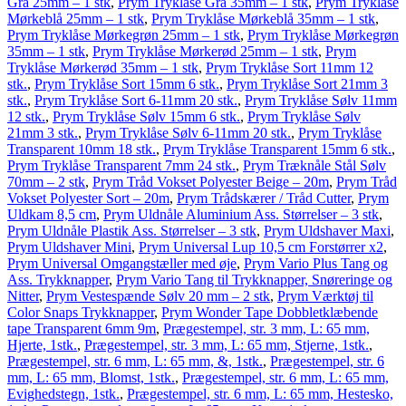
Grå 25mm – 1 stk
,
Prym Tryklåse Grå 35mm – 1 stk
,
Prym Tryklåse
Mørkeblå 25mm – 1 stk
,
Prym Tryklåse Mørkeblå 35mm – 1 stk
,
Prym Tryklåse Mørkegrøn 25mm – 1 stk
,
Prym Tryklåse Mørkegrøn
35mm – 1 stk
,
Prym Tryklåse Mørkerød 25mm – 1 stk
,
Prym
Tryklåse Mørkerød 35mm – 1 stk
,
Prym Tryklåse Sort 11mm 12
stk.
,
Prym Tryklåse Sort 15mm 6 stk.
,
Prym Tryklåse Sort 21mm 3
stk.
,
Prym Tryklåse Sort 6-11mm 20 stk.
,
Prym Tryklåse Sølv 11mm
12 stk.
,
Prym Tryklåse Sølv 15mm 6 stk.
,
Prym Tryklåse Sølv
21mm 3 stk.
,
Prym Tryklåse Sølv 6-11mm 20 stk.
,
Prym Tryklåse
Transparent 10mm 18 stk.
,
Prym Tryklåse Transparent 15mm 6 stk.
,
Prym Tryklåse Transparent 7mm 24 stk.
,
Prym Træknåle Stål Sølv
70mm – 2 stk
,
Prym Tråd Vokset Polyester Beige – 20m
,
Prym Tråd
Vokset Polyester Sort – 20m
,
Prym Trådskærer / Tråd Cutter
,
Prym
Uldkam 8,5 cm
,
Prym Uldnåle Aluminium Ass. Størrelser – 3 stk
,
Prym Uldnåle Plastik Ass. Størrelser – 3 stk
,
Prym Uldshaver Maxi
,
Prym Uldshaver Mini
,
Prym Universal Lup 10,5 cm Forstørrer x2
,
Prym Universal Omgangstæller med øje
,
Prym Vario Plus Tang og
Ass. Trykknapper
,
Prym Vario Tang til Trykknapper, Snøreringe og
Nitter
,
Prym Vestespænde Sølv 20 mm – 2 stk
,
Prym Værktøj til
Color Snaps Trykknapper
,
Prym Wonder Tape Dobbletklæbende
tape Transparent 6mm 9m
,
Prægestempel, str. 3 mm, L: 65 mm,
Hjerte, 1stk.
,
Prægestempel, str. 3 mm, L: 65 mm, Stjerne, 1stk.
,
Prægestempel, str. 6 mm, L: 65 mm, &, 1stk.
,
Prægestempel, str. 6
mm, L: 65 mm, Blomst, 1stk.
,
Prægestempel, str. 6 mm, L: 65 mm,
Evighedstegn, 1stk.
,
Prægestempel, str. 6 mm, L: 65 mm, Hestesko,