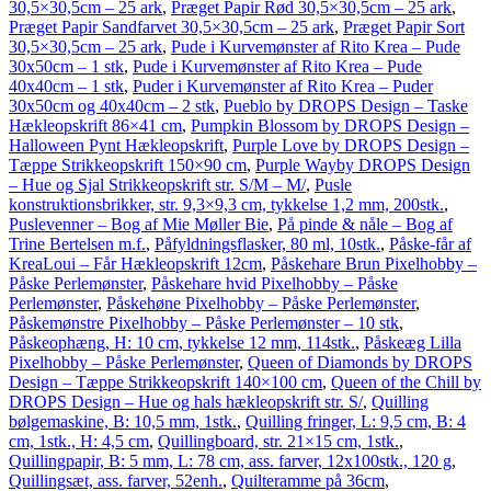
30,5×30,5cm – 25 ark
,
Præget Papir Rød 30,5×30,5cm – 25 ark
,
Præget Papir Sandfarvet 30,5×30,5cm – 25 ark
,
Præget Papir Sort
30,5×30,5cm – 25 ark
,
Pude i Kurvemønster af Rito Krea – Pude
30x50cm – 1 stk
,
Pude i Kurvemønster af Rito Krea – Pude
40x40cm – 1 stk
,
Puder i Kurvemønster af Rito Krea – Puder
30x50cm og 40x40cm – 2 stk
,
Pueblo by DROPS Design – Taske
Hækleopskrift 86×41 cm
,
Pumpkin Blossom by DROPS Design –
Halloween Pynt Hækleopskrift
,
Purple Love by DROPS Design –
Tæppe Strikkeopskrift 150×90 cm
,
Purple Wayby DROPS Design
– Hue og Sjal Strikkeopskrift str. S/M – M/
,
Pusle
konstruktionsbrikker, str. 9,3×9,3 cm, tykkelse 1,2 mm, 200stk.
,
Puslevenner – Bog af Mie Møller Bie
,
På pinde & nåle – Bog af
Trine Bertelsen m.f.
,
Påfyldningsflasker, 80 ml, 10stk.
,
Påske-får af
KreaLoui – Får Hækleopskrift 12cm
,
Påskehare Brun Pixelhobby –
Påske Perlemønster
,
Påskehare hvid Pixelhobby – Påske
Perlemønster
,
Påskehøne Pixelhobby – Påske Perlemønster
,
Påskemønstre Pixelhobby – Påske Perlemønster – 10 stk
,
Påskeophæng, H: 10 cm, tykkelse 12 mm, 114stk.
,
Påskeæg Lilla
Pixelhobby – Påske Perlemønster
,
Queen of Diamonds by DROPS
Design – Tæppe Strikkeopskrift 140×100 cm
,
Queen of the Chill by
DROPS Design – Hue og hals hækleopskrift str. S/
,
Quilling
bølgemaskine, B: 10,5 mm, 1stk.
,
Quilling fringer, L: 9,5 cm, B: 4
cm, 1stk., H: 4,5 cm
,
Quillingboard, str. 21×15 cm, 1stk.
,
Quillingpapir, B: 5 mm, L: 78 cm, ass. farver, 12x100stk., 120 g
,
Quillingsæt, ass. farver, 52enh.
,
Quilteramme på 36cm
,