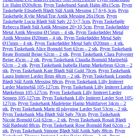
Liv Halm Ø20x8cm
,
Prym Taskebund Sarah Halm 48x15cm
,
Prym
Taskebøjle Elisabeth Blødt Stål Antik Messing 17,6×6,3cm
,
Prym
Taskebøjle Kylie Metal/Træ Antik Messing 26x19cm
,
Prym
Taskebøjle Lucia Blødt Stål Sølv 22,5×7,5cm
,
Prym Taskebøjle
Rebecca Blødt Stål Antik Messing 20×10,5cm
,
Prym Taskefødder
Metal Antik Messing Ø15mm – 4 stk
,
Prym Taskefødder Metal
Antik Messing Ø20mm – 4 stk
,
Prym Taskefødder Metal Sølv
Ø15mm – 4 stk
,
Prym Taskefødder Metal Sølv Ø20mm – 4 stk
,
Prym Taskehank Alice Bomuld Sort 62cm – 2 stk
,
Prym Taskehank
Beate Bomuld Beige 62cm – 2 stk
,
Prym Taskehank Clara Polyester
Beige 45cm – 2 stk
,
Prym Taskehank Claudia Bomuld Marineblå
62cm – 2 stk
,
Prym Taskehank Isabella Hamp Mørkebrun 62cm – 2
stk
,
Prym Taskehank Kate Blødt Stål Guld 70cm
,
Prym Taskehank
Laura Imiteret Læder Brun 48cm – 2 stk
,
Prym Taskehank Leandra
Blødt Stål Antik Messing 88cm
,
Prym Taskehank Lilly Imiteret
Læder Marineblå 105-127cm
,
Prym Taskehank Lilly Imiteret Læder
Mørkebrun 105-127cm
,
Prym Taskehank Lilly Imiteret Læder
Sennep 105-127cm
,
Prym Taskehank Lilly Imiteret Læder Sort 105-
127cm
,
Prym Taskehank Madeleine Hamp Multifarvet 34cm – 2
stk
,
Prym Taskehank Marie til påsyning Læder Sort 53cm – 2 stk
,
Prym Taskehank Mia Blødt Stål Sølv 70cm
,
Prym Taskehank
Nicole Bomuld Grå 62cm – 2 stk
,
Prym Taskehank Rosali Blødt
Stål Rødguld 88cm
,
Prym Taskehank Rose Bomuld Rød 62cm – 2
stk
,
Prym Taskehank Simone Blødt Stål Antik Sølv 88cm
,
Prym