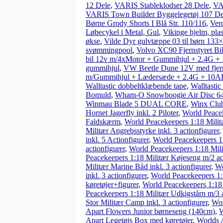
12 Dele
,
VARIS Stableklodser 28 Dele
,
VA
VARIS Town Builder Byggelegetøj 107 De
Børne Grody Shorts I Blå Str. 110/116
,
Ver
Løbecykel i Metal, Gul
,
Vikinge hjelm, plas
økse
,
Vilde Dyr gulvtæppe 03 til børn 133
svømmingpool
,
Volvo XC90 Fjernstyret Bil
bil 12v m/4xMotor + Gummihjul + 2.4G 
gummihjul
,
VW Beetle Dune 12V med fjern
m/Gummihjul + Lædersæde + 2.4G + 10
Walltastic dobbeltklæbende tape
,
Walltastic
Bomuld
,
Wham-O Snowboogie Air Disc 6
Winmau Blade 5 DUAL CORE
,
Winx Club
Hornet Jagerfly inkl. 2 Piloter
,
World Peacek
Faldskærm
,
World Peacekeepers 1:18 Milit
Militær Angrebsstyrke inkl. 3 actionfigurer
,
inkl. 5 Actionfigurer
,
World Peacekeepers 1:
actionfigurer
,
World Peacekeepers 1:18 Mi
Peacekeepers 1:18 Militær Køjeseng m/2 ac
Militær Marine Båd inkl. 3 actionfigurer
,
Wo
inkl. 3 actionfigurer
,
World Peacekeepers 1:
køretøjer+figurer
,
World Peacekeepers 1:18 
Peacekeepers 1:18 Militær Udkigstårn m/3 a
Stor Militær Camp inkl. 3 actionfigurer
,
Wor
Apart Flowers Junior børneseng (140cm)
,
W
Apart Legetøjs Box med køretøjer
,
Worlds 