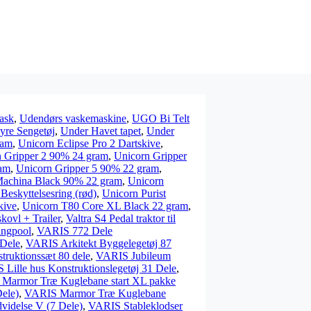
ask
,
Udendørs vaskemaskine
,
UGO Bi Telt
yre Sengetøj
,
Under Havet tapet
,
Under
ram
,
Unicorn Eclipse Pro 2 Dartskive
,
 Gripper 2 90% 24 gram
,
Unicorn Gripper
ram
,
Unicorn Gripper 5 90% 22 gram
,
Machina Black 90% 22 gram
,
Unicorn
eskyttelsesring (rød)
,
Unicorn Purist
kive
,
Unicorn T80 Core XL Black 22 gram
,
skovl + Trailer
,
Valtra S4 Pedal traktor til
ingpool
,
VARIS 772 Dele
 Dele
,
VARIS Arkitekt Byggelegetøj 87
ruktionssæt 80 dele
,
VARIS Jubileum
Lille hus Konstruktionslegetøj 31 Dele
,
Marmor Træ Kuglebane start XL pakke
ele)
,
VARIS Marmor Træ Kuglebane
idelse V (7 Dele)
,
VARIS Stableklodser