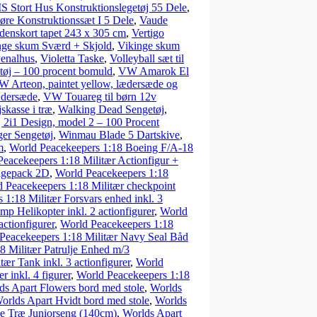
 Stort Hus Konstruktionslegetøj 55 Dele
,
re Konstruktionssæt I 5 Dele
,
Vaude
denskort tapet 243 x 305 cm
,
Vertigo
nge skum Sværd + Skjold
,
Vikinge skum
Penalhus
,
Violetta Taske
,
Volleyball sæt til
tøj – 100 procent bomuld
,
VW Amarok El
 Arteon, paintet yellow, lædersæde og
ædersæde
,
VW Touareg til børn 12v
skasse i træ
,
Walking Dead Sengetøj
,
j 2i1 Design, model 2 – 100 Procent
ger Sengetøj
,
Winmau Blade 5 Dartskive
,
m
,
World Peacekeepers 1:18 Boeing F/A-18
eacekeepers 1:18 Militær Actionfigur +
ingepack 2D
,
World Peacekeepers 1:18
 Peacekeepers 1:18 Militær checkpoint
 1:18 Militær Forsvars enhed inkl. 3
p Helikopter inkl. 2 actionfigurer
,
World
ctionfigurer
,
World Peacekeepers 1:18
Peacekeepers 1:18 Militær Navy Seal Båd
8 Militær Patrulje Enhed m/3
ær Tank inkl. 3 actionfigurer
,
World
 inkl. 4 figurer
,
World Peacekeepers 1:18
ds Apart Flowers bord med stole
,
Worlds
orlds Apart Hvidt bord med stole
,
Worlds
ge Træ Juniorseng (140cm)
,
Worlds Apart