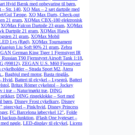
art Hvid Bænk med opbevaring til børn
,
t – Str. 140
,
XQ Max – 2 sæt dartpile med
ort/Gul Tæppe
,
XQ Max Darts, Check-out
en 21 gram
,
XQMax CBX-180 elektronisk
,
XQMax Falcon Dartpile 23 gram
,
XQMax
 Dartpile 21 gram
,
XQMax Hawk
gsten 21 gram
,
XQMax Mobil
LED Lys (Rød)
,
XQMax Tournament
Yuanjun Liu Soft 90% 21 gram
,
Zebra
GAN German King Tiger 1 Fjernstyret IR
ussian T90 Fjernstyret Airsoft Tank 1:18
,
4G (99812)
,
ZEGAN U.S. M60 Fjernstyret
a cykelholder – Strada Sport M2
,
Atera
k.
,
Baghjul med motor
,
Basta ringlås
,
 – Hvid
,
Batteri til elcykel – Lysegrå
,
Batteri
lstol
,
Britax Römer cykelstol – Jockey
 i træ – Natur/mørkt træ
,
DING
prikker
,
DING ringeklokke – Sort med
il børn
,
Disney Frost cykelkurv
,
Disney
″ pigecykel – Pink/hvid
,
Disney Princess
nger
,
FC Barcelona løbecykel 12″
,
Folde
d backup-funktion
,
iFlash One lygtesæt –
 med nøgle
,
LED-display til elcykel
,
Licens