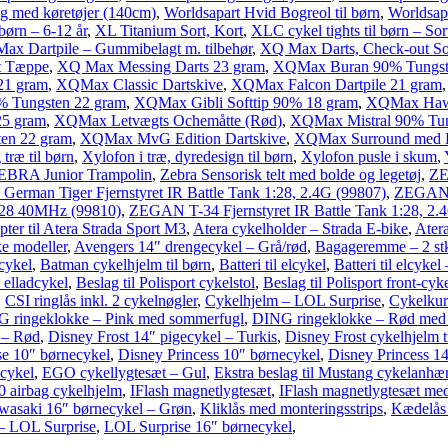
g med køretøjer (140cm)
,
Worldsapart Hvid Bogreol til børn
,
Worldsap
børn – 6-12 år
,
XL Titanium Sort, Kort
,
XLC cykel tights til børn – Sor
ax Dartpile – Gummibelagt m. tilbehør
,
XQ Max Darts, Check-out S
t Tæppe
,
XQ Max Messing Darts 23 gram
,
XQMax Buran 90% Tungst
21 gram
,
XQMax Classic Dartskive
,
XQMax Falcon Dartpile 21 gram
 Tungsten 22 gram
,
XQMax Gibli Softtip 90% 18 gram
,
XQMax Hawk
5 gram
,
XQMax Letvægts Ochemåtte (Rød)
,
XQMax Mistral 90% Tun
en 22 gram
,
XQMax MvG Edition Dartskive
,
XQMax Surround med 
træ til børn
,
Xylofon i træ, dyredesign til børn
,
Xylofon pusle i skum
,
EBRA Junior Trampolin
,
Zebra Sensorisk telt med bolde og legetøj
,
ZE
rman Tiger Fjernstyret IR Battle Tank 1:28, 2.4G (99807)
,
ZEGAN R
1:28 40MHz (99810)
,
ZEGAN T-34 Fjernstyret IR Battle Tank 1:28, 2.
pter til Atera Strada Sport M3
,
Atera cykelholder – Strada E-bike
,
Ater
ke modeller
,
Avengers 14″ drengecykel – Grå/rød
,
Bagageremme – 2 st
cykel
,
Batman cykelhjelm til børn
,
Batteri til elcykel
,
Batteri til elcykel
 elladcykel
,
Beslag til Polisport cykelstol
,
Beslag til Polisport front-cyke
,
CSI ringlås inkl. 2 cykelnøgler
,
Cykelhjelm – LOL Surprise
,
Cykelkurv
 ringeklokke – Pink med sommerfugl
,
DING ringeklokke – Rød med 
 – Rød
,
Disney Frost 14″ pigecykel – Turkis
,
Disney Frost cykelhjelm t
e 10″ børnecykel
,
Disney Princess 10″ børnecykel
,
Disney Princess 14
cykel
,
EGO cykellygtesæt – Gul
,
Ekstra beslag til Mustang cykelanhæ
0 airbag cykelhjelm
,
IFlash magnetlygtesæt
,
IFlash magnetlygtesæt me
wasaki 16″ børnecykel – Grøn
,
Kliklås med monteringsstrips
,
Kædelås
 – LOL Surprise
,
LOL Surprise 16″ børnecykel
,