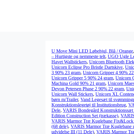
U Move Mini LED Løbehjul, Blå / Orange
– Hurtigste og nemmeste telt
,
UGO Ugle Lege
Havet Wallstickers
,
Unicorn Bluetooth Elek
Unicorn Eclipse Pro Bristle Dartskive
,
Unic
3 90% 23 gram
,
Unicorn Gripper 4 90% 22
Unicorn Gripper 5 90% 24 gram
,
Unicorn 
Machina Gold 90% 21 gram
,
Unicorn Maest
Devon Petersen Phase 2 90% 22 gram
,
Uni
Unicorn Wall Stickers
,
Unicorn XL Conten
børn m/Trailer
,
Vand Legesæt til svømming
Konstruktionslegetøj til Institutionsbrug
,
VA
Dele
,
VARIS Bondegård Konstruktionssæt 
Edition Construction Set (trækasse)
,
VARIS 
VARIS Marmor Træ Kuglebane Fix&Lock 
(68 dele)
,
VARIS Marmor Træ Kuglebane ud
udvidelse III (11 Dele)
,
VARIS Marmor Træ 