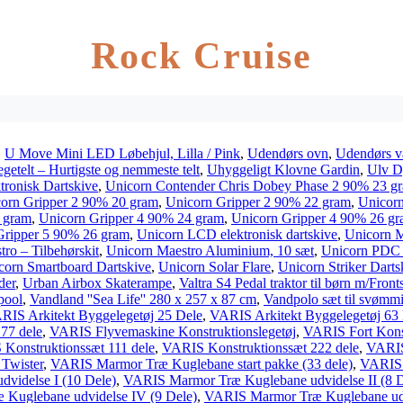
Rock Cruise
,
U Move Mini LED Løbehjul, Lilla / Pink
,
Udendørs ovn
,
Udendørs v
telt – Hurtigste og nemmeste telt
,
Uhyggeligt Klovne Gardin
,
Ulv D
tronisk Dartskive
,
Unicorn Contender Chris Dobey Phase 2 90% 23 g
orn Gripper 2 90% 20 gram
,
Unicorn Gripper 2 90% 22 gram
,
Unicorn
 gram
,
Unicorn Gripper 4 90% 24 gram
,
Unicorn Gripper 4 90% 26 g
Gripper 5 90% 26 gram
,
Unicorn LCD elektronisk dartskive
,
Unicorn 
ro – Tilbehørskit
,
Unicorn Maestro Aluminium, 10 sæt
,
Unicorn PDC B
corn Smartboard Dartskive
,
Unicorn Solar Flare
,
Unicorn Striker Darts
der
,
Urban Airbox Skaterampe
,
Valtra S4 Pedal traktor til børn m/Front
pool
,
Vandland ''Sea Life'' 280 x 257 x 87 cm
,
Vandpolo sæt til svømm
RIS Arkitekt Byggelegetøj 25 Dele
,
VARIS Arkitekt Byggelegetøj 63
77 dele
,
VARIS Flyvemaskine Konstruktionslegetøj
,
VARIS Fort Konst
Konstruktionssæt 111 dele
,
VARIS Konstruktionssæt 222 dele
,
VARIS 
Twister
,
VARIS Marmor Træ Kuglebane start pakke (33 dele)
,
VARIS 
videlse I (10 Dele)
,
VARIS Marmor Træ Kuglebane udvidelse II (8 D
Kuglebane udvidelse IV (9 Dele)
,
VARIS Marmor Træ Kuglebane udv