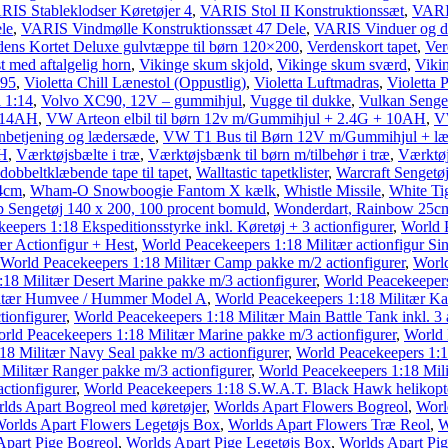
RIS Stableklodser Køretøjer 4
,
VARIS Stol II Konstruktionssæt
,
VARIS
le
,
VARIS Vindmølle Konstruktionssæt 47 Dele
,
VARIS Vinduer og dø
dens Kortet Deluxe gulvtæppe til børn 120×200
,
Verdenskort tapet
,
Ver
t med aftalgelig horn
,
Vikinge skum skjold
,
Vikinge skum sværd
,
Viki
×95
,
Violetta Chill Lænestol (Oppustlig)
,
Violetta Luftmadras
,
Violetta 
 1:14
,
Volvo XC90, 12V – gummihjul
,
Vugge til dukke
,
Vulkan Senge
+ 14AH
,
VW Arteon elbil til børn 12v m/Gummihjul + 2.4G + 10AH
,
VW
betjening og lædersæde
,
VW T1 Bus til Børn 12V m/Gummihjul + l
AH
,
Værktøjsbælte i træ
,
Værktøjsbænk til børn m/tilbehør i træ
,
Værktøj
 dobbeltklæbende tape til tapet
,
Walltastic tapetklister
,
Warcraft Sengetø
4cm
,
Wham-O Snowboogie Fantom X kælk
,
Whistle Missile
,
White Ti
 Sengetøj 140 x 200, 100 procent bomuld
,
Wonderdart, Rainbow 25c
eepers 1:18 Ekspeditionsstyrke inkl. Køretøj + 3 actionfigurer
,
World P
ær Actionfigur + Hest
,
World Peacekeepers 1:18 Militær actionfigur S
World Peacekeepers 1:18 Militær Camp pakke m/2 actionfigurer
,
World
18 Militær Desert Marine pakke m/3 actionfigurer
,
World Peacekeepers
litær Humvee / Hummer Model A
,
World Peacekeepers 1:18 Militær Kam
tionfigurer
,
World Peacekeepers 1:18 Militær Main Battle Tank inkl. 3 a
rld Peacekeepers 1:18 Militær Marine pakke m/3 actionfigurer
,
World 
18 Militær Navy Seal pakke m/3 actionfigurer
,
World Peacekeepers 1:1
Militær Ranger pakke m/3 actionfigurer
,
World Peacekeepers 1:18 Milit
ctionfigurer
,
World Peacekeepers 1:18 S.W.A.T. Black Hawk helikopter
lds Apart Bogreol med køretøjer
,
Worlds Apart Flowers Bogreol
,
Worl
orlds Apart Flowers Legetøjs Box
,
Worlds Apart Flowers Træ Reol
,
W
Apart Pige Bogreol
,
Worlds Apart Pige Legetøjs Box
,
Worlds Apart Pi