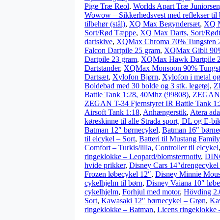
Pige Træ Reol
,
Worlds Apart Træ Juniorsen
Wowow – Sikkerhedsvest med reflekser til 
tilbehør (stål)
,
XQ Max Begyndersæt
,
XQ M
Sort/Rød Tæppe
,
XQ Max Darts, Sort/Rød
dartskive
,
XQMax Chroma 70% Tungsten 
Falcon Dartpile 25 gram
,
XQMax Gibli 90%
Dartpile 23 gram
,
XQMax Hawk Dartpile 2
Dartstander
,
XQMax Monsoon 90% Tungst
Dartsæt
,
Xylofon Bjørn
,
Xylofon i metal og 
Boldebad med 30 bolde og 3 stk. legetøj
,
Z
Battle Tank 1:28, 40Mhz (99808)
,
ZEGAN Ge
ZEGAN T-34 Fjernstyret IR Battle Tank 
Airsoft Tank 1:18
,
Anhængerstik
,
Atera ada
køreskinne til alle Strada sport, DL og E-bi
Batman 12″ børnecykel
,
Batman 16″ børne
til elcykel – Sort
,
Batteri til Mustang Family
Comfort – Turkis/lilla
,
Controller til elcykel
ringeklokke – Leopard/blomstermotiv
,
DING
hvide prikker
,
Disney Cars 14″drengecykel
Frozen løbecykel 12″
,
Disney Minnie Mous
cykelhjelm til børn
,
Disney Vaiana 10″ løbe
cykelhjelm
,
Forhjul med motor
,
Hövding 2.
Sort
,
Kawasaki 12″ børnecykel – Grøn
,
Ka
ringeklokke – Batman
,
Licens ringeklokke