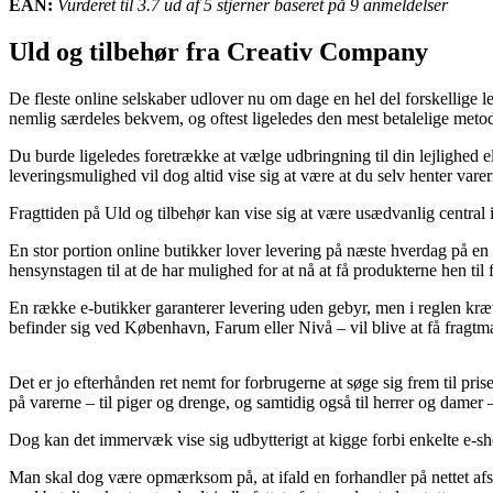
EAN:
Vurderet til 3.7 ud af 5 stjerner baseret på 9 anmeldelser
Uld og tilbehør fra Creativ Company
De fleste online selskaber udlover nu om dage en hel del forskellige 
nemlig særdeles bekvem, og oftest ligeledes den mest betalelige metode
Du burde ligeledes foretrække at vælge udbringning til din lejlighed 
leveringsmulighed vil dog altid vise sig at være at du selv henter vare
Fragttiden på Uld og tilbehør kan vise sig at være usædvanlig central 
En stor portion online butikker lover levering på næste hverdag på en 
hensynstagen til at de har mulighed for at nå at få produkterne hen til 
En række e-butikker garanterer levering uden gebyr, men i reglen kræ
befinder sig ved København, Farum eller Nivå – vil blive at få fragtman
Det er jo efterhånden ret nemt for forbrugerne at søge sig frem til pr
på varerne – til piger og drenge, og samtidig også til herrer og dame
Dog kan det immervæk vise sig udbytterigt at kigge forbi enkelte e-shops
Man skal dog være opmærksom på, at ifald en forhandler på nettet afsæ