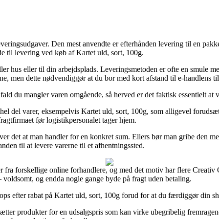
leveringsudgaver. Den mest anvendte er efterhånden levering til en pakk
 til levering ved køb af Kartet uld, sort, 100g.
eller hus eller til din arbejdsplads. Leveringsmetoden er ofte en smule
rne, men dette nødvendiggør at du bor med kort afstand til e-handlens ti
ifald du mangler varen omgående, så herved er det faktisk essentielt at
hel del varer, eksempelvis Kartet uld, sort, 100g, som alligevel forudsæ
fragtfirmaet før logistikpersonalet tager hjem.
ver det at man handler for en konkret sum. Ellers bør man gribe den me
den til at levere varerne til et afhentningssted.
iser fra forskellige online forhandlere, og med det motiv har flere Creat
r – voldsomt, og endda nogle gange byde på fragt uden betaling.
 efter rabat på Kartet uld, sort, 100g forud for at du færdiggør din shopp
tter produkter for en udsalgspris som kan virke ubegribelig fremragende