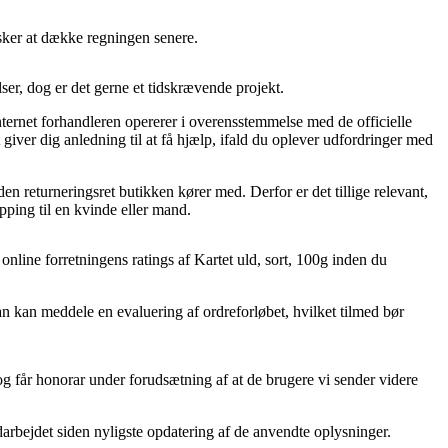
nsker at dække regningen senere.
er, dog er det gerne et tidskrævende projekt.
nternet forhandleren opererer i overensstemmelse med de officielle
iver dig anledning til at få hjælp, ifald du oplever udfordringer med
en returneringsret butikken kører med. Derfor er det tillige relevant,
pping til en kvinde eller mand.
online forretningens ratings af Kartet uld, sort, 100g inden du
 kan meddele en evaluering af ordreforløbet, hvilket tilmed bør
g får honorar under forudsætning af at de brugere vi sender videre
darbejdet siden nyligste opdatering af de anvendte oplysninger.