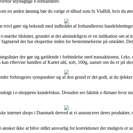
 overfor snydagtige e-forhandlere.
 Som en anden løsning bør du vælge et tilbud som fx ViaBill, hvis du ø
vivl gøre sig bekendt med indholdet af forhandlerens handelsbetingels
-mærke tilsluttet, grundet at det almindeligvis er en indikation om at i
f fagmænd der har ekspertise inden for bestemmelserne på området. Det g
ingslinjer der gør sig gældende i forbindelse med transaktionen, f.eks. d
n kan eftervise handlen af Kartet uld, sort, 100g, uanset om du er på sho
andre forbrugeres synspunkter og af den grund er det godt, at du tjekker 
dsigt i e-shoppens kundefokus. Desuden ses faktisk e-firmaer hvor man
ke internet shops i Danmark derved at vi annoncerer deres produkter, o
sker ikke at blive stillet ansvarlig for korrektioner der muligvis er u