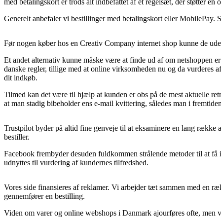
med betalingskort er trods alt indbefattet af et regelsæt, der støtter en
Generelt anbefaler vi bestillinger med betalingskort eller MobilePay.
Før nogen køber hos en Creativ Company internet shop kunne de uden t
Et andet alternativ kunne måske være at finde ud af om netshoppen er e
danske regler, tillige med at online virksomheden nu og da vurderes a
dit indkøb.
Tilmed kan det være til hjælp at kunden er obs på de mest aktuelle retn
at man stadig bibeholder ens e-mail kvittering, således man i fremtide
Trustpilot byder på altid fine genveje til at eksaminere en lang række 
bestiller.
Facebook frembyder desuden fuldkommen strålende metoder til at få in
udnyttes til vurdering af kundernes tilfredshed.
Vores side finansieres af reklamer. Vi arbejder tæt sammen med en ræk
gennemfører en bestilling.
Viden om varer og online webshops i Danmark ajourføres ofte, men vi øn