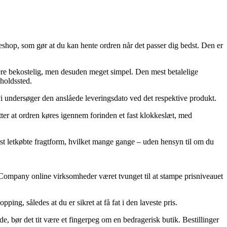
eshop, som gør at du kan hente ordren når det passer dig bedst. Den er
 mere bekostelig, men desuden meget simpel. Den mest betalelige
lholdssted.
 vi undersøger den anslåede leveringsdato ved det respektive produkt.
tter at ordren køres igennem forinden et fast klokkeslæt, med
st letkøbte fragtform, hvilket mange gange – uden hensyn til om du
iv Company online virksomheder været tvunget til at stampe prisniveauet
ing, således at du er sikret at få fat i den laveste pris.
, bør det tit være et fingerpeg om en bedragerisk butik. Bestillinger