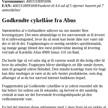
Varenummer:
4003318095696
EAN:
4003318095696
Vurderet til 4.6 ud af 5 stjerner baseret på 7
anmeldelser
Godkendte cykellåse fra Abus
Størstedelen af e-forhandlere udlover nu om stunder flere
leveringstyper. Det mest almindelige er for nærværende at få leveret
til et udleveringssted, hvor du så nemt kan hente dine nye varer når
der er tid til det. Fragtløsningen er nemlig særdeles uproblematisk,
og mange gange tilmed den mest prisbevidste løsning til levering
ved køb af Kædelås Abus 8900 Ionus 110 cm Rød.
Du burde lige så vel udse dig at få varerne sendt til din bolig eller til
hvor du arbejder. Fragttypen bliver uheldigvis en lille smule dyrere,
men til gengæld yderst fleksibel. Den mindst kostelige form for fragt
kan ikke modsiges at være at du selv henter produkterne, som dog
afhænger af at du bor nærved internet butikkens bopæl.
Fragtperioden på Godkendte cykellåse er jo yderst essentiel når du
har behov for ordren om få sekunder, og herved er det sandelig
centralt at man ser det forventede leveringstidspunkt på den
vedkommende vare.
En hel del internet shops reklamerer med 1 dags fragt på en række af