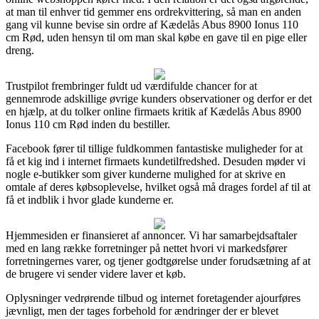
at man til enhver tid gemmer ens ordrekvittering, så man en anden
gang vil kunne bevise sin ordre af Kædelås Abus 8900 Ionus 110
cm Rød, uden hensyn til om man skal købe en gave til en pige eller
dreng.
Trustpilot frembringer fuldt ud værdifulde chancer for at
gennemrode adskillige øvrige kunders observationer og derfor er det
en hjælp, at du tolker online firmaets kritik af Kædelås Abus 8900
Ionus 110 cm Rød inden du bestiller.
Facebook fører til tillige fuldkommen fantastiske muligheder for at
få et kig ind i internet firmaets kundetilfredshed. Desuden møder vi
nogle e-butikker som giver kunderne mulighed for at skrive en
omtale af deres købsoplevelse, hvilket også må drages fordel af til at
få et indblik i hvor glade kunderne er.
Hjemmesiden er finansieret af annoncer. Vi har samarbejdsaftaler
med en lang række forretninger på nettet hvori vi markedsfører
forretningernes varer, og tjener godtgørelse under forudsætning af at
de brugere vi sender videre laver et køb.
Oplysninger vedrørende tilbud og internet foretagender ajourføres
jævnligt, men der tages forbehold for ændringer der er blevet