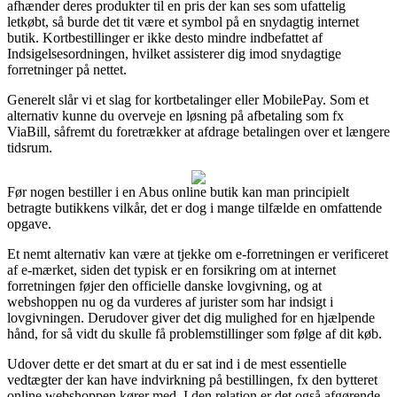
afhænder deres produkter til en pris der kan ses som ufattelig
letkøbt, så burde det tit være et symbol på en snydagtig internet
butik. Kortbestillinger er ikke desto mindre indbefattet af
Indsigelsesordningen, hvilket assisterer dig imod snydagtige
forretninger på nettet.
Generelt slår vi et slag for kortbetalinger eller MobilePay. Som et
alternativ kunne du overveje en løsning på afbetaling som fx
ViaBill, såfremt du foretrækker at afdrage betalingen over et længere
tidsrum.
Før nogen bestiller i en Abus online butik kan man principielt
betragte butikkens vilkår, det er dog i mange tilfælde en omfattende
opgave.
Et nemt alternativ kan være at tjekke om e-forretningen er verificeret
af e-mærket, siden det typisk er en forsikring om at internet
forretningen føjer den officielle danske lovgivning, og at
webshoppen nu og da vurderes af jurister som har indsigt i
lovgivningen. Derudover giver det dig mulighed for en hjælpende
hånd, for så vidt du skulle få problemstillinger som følge af dit køb.
Udover dette er det smart at du er sat ind i de mest essentielle
vedtægter der kan have indvirkning på bestillingen, fx den bytteret
online webshoppen kører med. I den relation er det også afgørende,