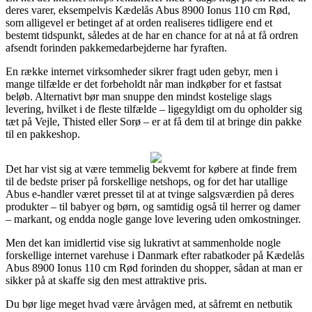
deres varer, eksempelvis Kædelås Abus 8900 Ionus 110 cm Rød,
som alligevel er betinget af at orden realiseres tidligere end et
bestemt tidspunkt, således at de har en chance for at nå at få ordren
afsendt forinden pakkemedarbejderne har fyraften.
En række internet virksomheder sikrer fragt uden gebyr, men i
mange tilfælde er det forbeholdt når man indkøber for et fastsat
beløb. Alternativt bør man snuppe den mindst kostelige slags
levering, hvilket i de fleste tilfælde – ligegyldigt om du opholder sig
tæt på Vejle, Thisted eller Sorø – er at få dem til at bringe din pakke
til en pakkeshop.
Det har vist sig at være temmelig bekvemt for købere at finde frem
til de bedste priser på forskellige netshops, og for det har utallige
Abus e-handler været presset til at at tvinge salgsværdien på deres
produkter – til babyer og børn, og samtidig også til herrer og damer
– markant, og endda nogle gange love levering uden omkostninger.
Men det kan imidlertid vise sig lukrativt at sammenholde nogle
forskellige internet varehuse i Danmark efter rabatkoder på Kædelås
Abus 8900 Ionus 110 cm Rød forinden du shopper, sådan at man er
sikker på at skaffe sig den mest attraktive pris.
Du bør lige meget hvad være årvågen med, at såfremt en netbutik