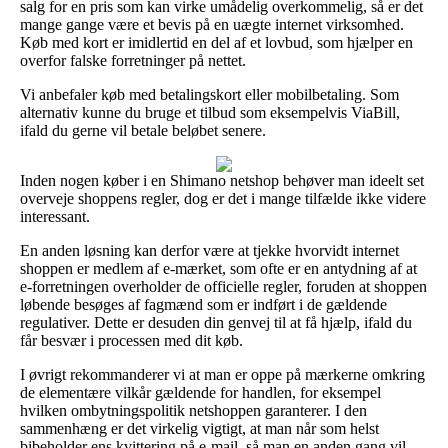
salg for en pris som kan virke umådelig overkommelig, så er det
mange gange være et bevis på en uægte internet virksomhed.
Køb med kort er imidlertid en del af et lovbud, som hjælper en
overfor falske forretninger på nettet.
Vi anbefaler køb med betalingskort eller mobilbetaling. Som
alternativ kunne du bruge et tilbud som eksempelvis ViaBill,
ifald du gerne vil betale beløbet senere.
Inden nogen køber i en Shimano netshop behøver man ideelt set
overveje shoppens regler, dog er det i mange tilfælde ikke videre
interessant.
En anden løsning kan derfor være at tjekke hvorvidt internet
shoppen er medlem af e-mærket, som ofte er en antydning af at
e-forretningen overholder de officielle regler, foruden at shoppen
løbende besøges af fagmænd som er indført i de gældende
regulativer. Dette er desuden din genvej til at få hjælp, ifald du
får besvær i processen med dit køb.
I øvrigt rekommanderer vi at man er oppe på mærkerne omkring
de elementære vilkår gældende for handlen, for eksempel
hvilken ombytningspolitik netshoppen garanterer. I den
sammenhæng er det virkelig vigtigt, at man når som helst
bibeholder ens kvittering på e-mail, så man en anden gang vil