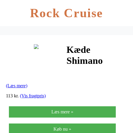
Rock Cruise
Kæde
Shimano
Ultegra/XT
HG93 til 9
(Læs mere)
gear 114 led –
113 kr.
(Vis fragtpris)
HG-9
Læs mere »
Køb nu »