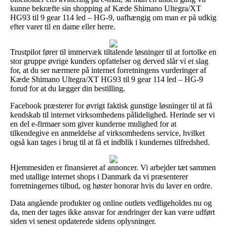
kunne bekræfte sin shopping af Kæde Shimano Ultegra/XT
HG93 til 9 gear 114 led – HG-9, uafhængig om man er på udkig
efter varer til en dame eller herre.
Trustpilot fører til immervæk tiltalende løsninger til at fortolke en
stor gruppe øvrige kunders opfattelser og derved slår vi et slag
for, at du ser nærmere på internet forretningens vurderinger af
Kæde Shimano Ultegra/XT HG93 til 9 gear 114 led – HG-9
forud for at du lægger din bestilling.
Facebook præsterer for øvrigt faktisk gunstige løsninger til at få
kendskab til internet virksomhedens pålidelighed. Herinde ser vi
en del e-firmaer som giver kunderne mulighed for at
tilkendegive en anmeldelse af virksomhedens service, hvilket
også kan tages i brug til at få et indblik i kundernes tilfredshed.
Hjemmesiden er finansieret af annoncer. Vi arbejder tæt sammen
med utallige internet shops i Danmark da vi præsenterer
forretningernes tilbud, og høster honorar hvis du laver en ordre.
Data angående produkter og online outlets vedligeholdes nu og
da, men der tages ikke ansvar for ændringer der kan være udført
siden vi senest opdaterede sidens oplysninger.