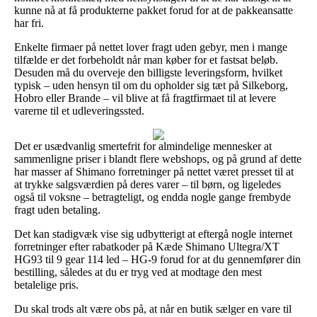
kunne nå at få produkterne pakket forud for at de pakkeansatte
har fri.
Enkelte firmaer på nettet lover fragt uden gebyr, men i mange
tilfælde er det forbeholdt når man køber for et fastsat beløb.
Desuden må du overveje den billigste leveringsform, hvilket
typisk – uden hensyn til om du opholder sig tæt på Silkeborg,
Hobro eller Brande – vil blive at få fragtfirmaet til at levere
varerne til et udleveringssted.
Det er usædvanlig smertefrit for almindelige mennesker at
sammenligne priser i blandt flere webshops, og på grund af dette
har masser af Shimano forretninger på nettet været presset til at
at trykke salgsværdien på deres varer – til børn, og ligeledes
også til voksne – betragteligt, og endda nogle gange frembyde
fragt uden betaling.
Det kan stadigvæk vise sig udbytterigt at eftergå nogle internet
forretninger efter rabatkoder på Kæde Shimano Ultegra/XT
HG93 til 9 gear 114 led – HG-9 forud for at du gennemfører din
bestilling, således at du er tryg ved at modtage den mest
betalelige pris.
Du skal trods alt være obs på, at når en butik sælger en vare til