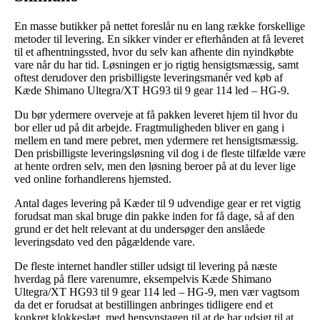
En masse butikker på nettet foreslår nu en lang række forskellige
metoder til levering. En sikker vinder er efterhånden at få leveret
til et afhentningssted, hvor du selv kan afhente din nyindkøbte
vare når du har tid. Løsningen er jo rigtig hensigtsmæssig, samt
oftest derudover den prisbilligste leveringsmanér ved køb af
Kæde Shimano Ultegra/XT HG93 til 9 gear 114 led – HG-9.
Du bør ydermere overveje at få pakken leveret hjem til hvor du
bor eller ud på dit arbejde. Fragtmuligheden bliver en gang i
mellem en tand mere pebret, men ydermere ret hensigtsmæssig.
Den prisbilligste leveringsløsning vil dog i de fleste tilfælde være
at hente ordren selv, men den løsning beroer på at du lever lige
ved online forhandlerens hjemsted.
Antal dages levering på Kæder til 9 udvendige gear er ret vigtig
forudsat man skal bruge din pakke inden for få dage, så af den
grund er det helt relevant at du undersøger den anslåede
leveringsdato ved den pågældende vare.
De fleste internet handler stiller udsigt til levering på næste
hverdag på flere varenumre, eksempelvis Kæde Shimano
Ultegra/XT HG93 til 9 gear 114 led – HG-9, men vær vagtsom
da det er forudsat at bestillingen anbringes tidligere end et
konkret klokkeslæt, med hensynstagen til at de har udsigt til at