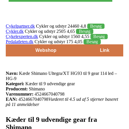
Cykelpartner.dk
Cykler og udstyr 24460 4,8
Besøg
Cykler.dk
Cykler og udstyr 2505 4,65
Besøg
Cykelexperten.dk
Cykler og udstyr 1560 4,55
Besøg
Pedalatleten.dk
Cykler og udstyr 175 4,05
Besøg
Webshop
Link
Navn:
Kæde Shimano Ultegra/XT HG93 til 9 gear 114 led –
HG-9
Kategori:
Kæder til 9 udvendige gear
Producent:
Shimano
Varenummer:
4524667040798
EAN:
4524667040798
Vurderet til 4.5 ud af 5 stjerner baseret
på 11 anmeldelser
Kæder til 9 udvendige gear fra
Shimano