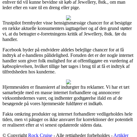
enhver tid vil kunne bevidne sit køb af Jewellery, 8stk., om man
leder efter en vare til en dreng eller pige.
Trustpilot frembyder visse hensigtsmæssige chancer for at besigtige
en række aktuelle konsumenters iagttagelser og af den grund støtter
vi, at du betragter e-forretningens kritik af Jewellery, 8stk. før du
handler.
Facebook byder på endvidere aldeles belejlige chancer for at få
indtryk af e-handlens pålidelighed. Foruden det er der nogle internet
handler som giver folk mulighed for at offentliggøre en vurdering af
købsoplevelsen, hvilket tillige bør tages i brug til at få et indtryk af
tilfredsheden hos kunderne.
Hjemmesiden er finansieret af indtægter fra reklamer. Vi har et tæt
samarbejde med en masse internet forhandlere og annoncerer
virksomhedernes varer, og indhenter godtgørelse ifald en af de
besøgende på vores hjemmeside fuldfører et indkøb.
Fakta omkring produkter og internet forhandlere vedligeholdes hele
tiden, men vi påtager os ikke ansvaret for korrektioner der potentielt
er realiseret efter at vi senest opdaterede sidens data.
© Copyright
Rock Cruise
- Alle rettigheder forbeholdes -
Artikler