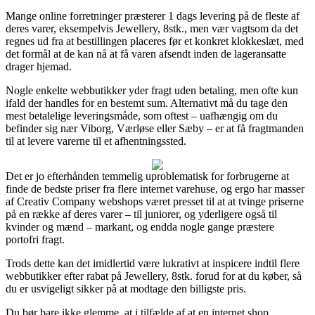
Mange online forretninger præsterer 1 dags levering på de fleste af
deres varer, eksempelvis Jewellery, 8stk., men vær vagtsom da det
regnes ud fra at bestillingen placeres før et konkret klokkeslæt, med
det formål at de kan nå at få varen afsendt inden de lageransatte
drager hjemad.
Nogle enkelte webbutikker yder fragt uden betaling, men ofte kun
ifald der handles for en bestemt sum. Alternativt må du tage den
mest betalelige leveringsmåde, som oftest – uafhængig om du
befinder sig nær Viborg, Værløse eller Sæby – er at få fragtmanden
til at levere varerne til et afhentningssted.
Det er jo efterhånden temmelig uproblematisk for forbrugerne at
finde de bedste priser fra flere internet varehuse, og ergo har masser
af Creativ Company webshops været presset til at at tvinge priserne
på en række af deres varer – til juniorer, og yderligere også til
kvinder og mænd – markant, og endda nogle gange præstere
portofri fragt.
Trods dette kan det imidlertid være lukrativt at inspicere indtil flere
webbutikker efter rabat på Jewellery, 8stk. forud for at du køber, så
du er usvigeligt sikker på at modtage den billigste pris.
Du bør bare ikke glemme, at i tilfælde af at en internet shop