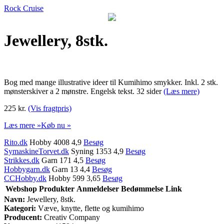
Rock Cruise
Jewellery, 8stk.
Bog med mange illustrative ideer til Kumihimo smykker. Inkl. 2 stk.
mønsterskiver a 2 mønstre. Engelsk tekst. 32 sider
(Læs mere)
225 kr.
(Vis fragtpris)
Læs mere »
Køb nu »
Rito.dk
Hobby 4008 4,9
Besøg
SymaskineTorvet.dk
Syning 1353 4,9
Besøg
Strikkes.dk
Garn 171 4,5
Besøg
Hobbygarn.dk
Garn 13 4,4
Besøg
CCHobby.dk
Hobby 599 3,65
Besøg
Webshop
Produkter
Anmeldelser
Bedømmelse
Link
Navn:
Jewellery, 8stk.
Kategori:
Væve, knytte, flette og kumihimo
Producent:
Creativ Company