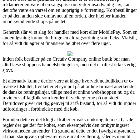
reklamerer en vare til en salgspris som virker usædvanlig lav, kan
det ofte være en varsel om en uoprigtig e-forretning. Kortbestillinger
er på den anden side omfavnet af en orden, der hjælper kunden
imod svindlende shops på nettet.
Generelt slår vi et slag for handler med kort eller MobilePay. Som en
anden løsning kunne du bruge en afdragsordning som f.eks. ViaBill,
for så vidt du agter at finansiere beløbet over flere uger.
Inden folk bestiller på en Creativ Company online butik bør man
altid læse shoppens handelsbetingelser, men det er oftest ikke særlig
sjovt.
Et alternativ kunne derfor være at kigge hvorvidt netbutikken er e-
mærke tilsluttet, hvilket er et sympol på at online firmaet anerkender
de danske retningslinjer, tillige med at online webshoppen nu og da
revideres af fagfolk som kender til vedtægterne på området.
Derudover giver det dig genvej til at få bistand, for så vidt du møder
udfordringer i forbindelse med dit køb.
Foruden dette er det klogt at køber er vaks omkring de mest basale
regler der gælder for købet, som eksempelvis den ombytningsret
virksomheden anvender. På grund af dette er det i øvrigt afgørende,
at man stadigvæk opbevarer ens e-mail kvittering, således man til