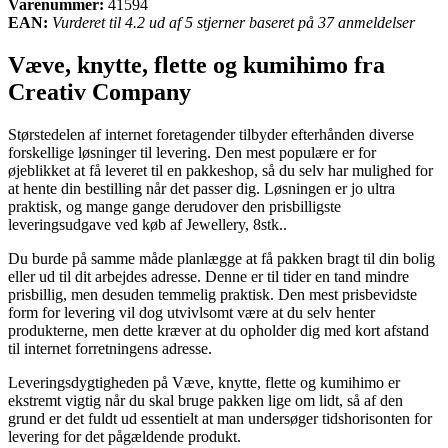
Varenummer:
41594
EAN:
Vurderet til 4.2 ud af 5 stjerner baseret på 37 anmeldelser
Væve, knytte, flette og kumihimo fra
Creativ Company
Størstedelen af internet foretagender tilbyder efterhånden diverse
forskellige løsninger til levering. Den mest populære er for
øjeblikket at få leveret til en pakkeshop, så du selv har mulighed for
at hente din bestilling når det passer dig. Løsningen er jo ultra
praktisk, og mange gange derudover den prisbilligste
leveringsudgave ved køb af Jewellery, 8stk..
Du burde på samme måde planlægge at få pakken bragt til din bolig
eller ud til dit arbejdes adresse. Denne er til tider en tand mindre
prisbillig, men desuden temmelig praktisk. Den mest prisbevidste
form for levering vil dog utvivlsomt være at du selv henter
produkterne, men dette kræver at du opholder dig med kort afstand
til internet forretningens adresse.
Leveringsdygtigheden på Væve, knytte, flette og kumihimo er
ekstremt vigtig når du skal bruge pakken lige om lidt, så af den
grund er det fuldt ud essentielt at man undersøger tidshorisonten for
levering for det pågældende produkt.