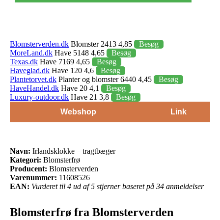
Blomsterverden.dk
Blomster 2413 4,85
Besøg
MoreLand.dk
Have 5148 4,65
Besøg
Texas.dk
Have 7169 4,65
Besøg
Haveglad.dk
Have 120 4,6
Besøg
Plantetorvet.dk
Planter og blomster 6440 4,45
Besøg
HaveHandel.dk
Have 20 4,1
Besøg
Luxury-outdoor.dk
Have 21 3,8
Besøg
Webshop
Link
Navn:
Irlandsklokke – tragtbæger
Kategori:
Blomsterfrø
Producent:
Blomsterverden
Varenummer:
11608526
EAN:
Vurderet til 4 ud af 5 stjerner baseret på 34 anmeldelser
Blomsterfrø fra Blomsterverden