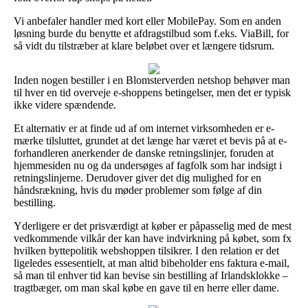
Vi anbefaler handler med kort eller MobilePay. Som en anden
løsning burde du benytte et afdragstilbud som f.eks. ViaBill, for
så vidt du tilstræber at klare beløbet over et længere tidsrum.
Inden nogen bestiller i en Blomsterverden netshop behøver man
til hver en tid overveje e-shoppens betingelser, men det er typisk
ikke videre spændende.
Et alternativ er at finde ud af om internet virksomheden er e-
mærke tilsluttet, grundet at det længe har været et bevis på at e-
forhandleren anerkender de danske retningslinjer, foruden at
hjemmesiden nu og da undersøges af fagfolk som har indsigt i
retningslinjerne. Derudover giver det dig mulighed for en
håndsrækning, hvis du møder problemer som følge af din
bestilling.
Yderligere er det prisværdigt at køber er påpasselig med de mest
vedkommende vilkår der kan have indvirkning på købet, som fx
hvilken byttepolitik webshoppen tilsikrer. I den relation er det
ligeledes essesentielt, at man altid bibeholder ens faktura e-mail,
så man til enhver tid kan bevise sin bestilling af Irlandsklokke –
tragtbæger, om man skal købe en gave til en herre eller dame.