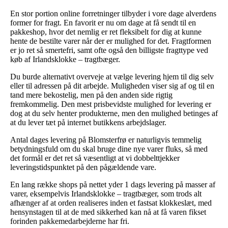
En stor portion online forretninger tilbyder i vore dage alverdens
former for fragt. En favorit er nu om dage at få sendt til en
pakkeshop, hvor det nemlig er ret fleksibelt for dig at kunne
hente de bestilte varer når der er mulighed for det. Fragtformen
er jo ret så smertefri, samt ofte også den billigste fragttype ved
køb af Irlandsklokke – tragtbæger.
Du burde alternativt overveje at vælge levering hjem til dig selv
eller til adressen på dit arbejde. Muligheden viser sig af og til en
tand mere bekostelig, men på den anden side rigtig
fremkommelig. Den mest prisbevidste mulighed for levering er
dog at du selv henter produkterne, men den mulighed betinges af
at du lever tæt på internet butikkens arbejdslager.
Antal dages levering på Blomsterfrø er naturligvis temmelig
betydningsfuld om du skal bruge dine nye varer fluks, så med
det formål er det ret så væsentligt at vi dobbelttjekker
leveringstidspunktet på den pågældende vare.
En lang række shops på nettet yder 1 dags levering på masser af
varer, eksempelvis Irlandsklokke – tragtbæger, som trods alt
afhænger af at orden realiseres inden et fastsat klokkeslæt, med
hensynstagen til at de med sikkerhed kan nå at få varen fikset
forinden pakkemedarbejderne har fri.