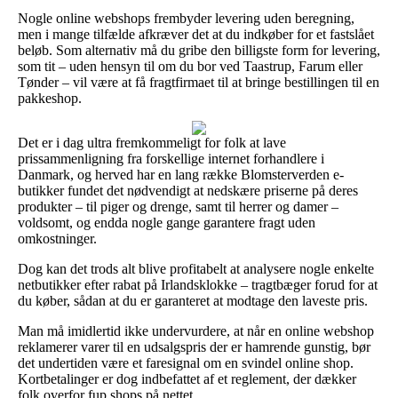
Nogle online webshops frembyder levering uden beregning,
men i mange tilfælde afkræver det at du indkøber for et fastslået
beløb. Som alternativ må du gribe den billigste form for levering,
som tit – uden hensyn til om du bor ved Taastrup, Farum eller
Tønder – vil være at få fragtfirmaet til at bringe bestillingen til en
pakkeshop.
Det er i dag ultra fremkommeligt for folk at lave
prissammenligning fra forskellige internet forhandlere i
Danmark, og herved har en lang række Blomsterverden e-
butikker fundet det nødvendigt at nedskære priserne på deres
produkter – til piger og drenge, samt til herrer og damer –
voldsomt, og endda nogle gange garantere fragt uden
omkostninger.
Dog kan det trods alt blive profitabelt at analysere nogle enkelte
netbutikker efter rabat på Irlandsklokke – tragtbæger forud for at
du køber, sådan at du er garanteret at modtage den laveste pris.
Man må imidlertid ikke undervurdere, at når en online webshop
reklamerer varer til en udsalgspris der er hamrende gunstig, bør
det undertiden være et faresignal om en svindel online shop.
Kortbetalinger er dog indbefattet af et reglement, der dækker
folk overfor fup shops på nettet.