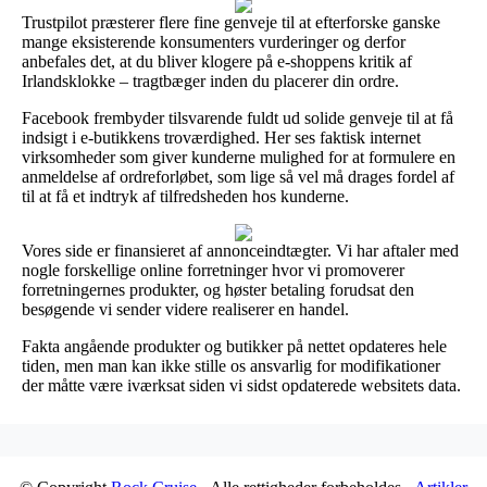
Trustpilot præsterer flere fine genveje til at efterforske ganske
mange eksisterende konsumenters vurderinger og derfor
anbefales det, at du bliver klogere på e-shoppens kritik af
Irlandsklokke – tragtbæger inden du placerer din ordre.
Facebook frembyder tilsvarende fuldt ud solide genveje til at få
indsigt i e-butikkens troværdighed. Her ses faktisk internet
virksomheder som giver kunderne mulighed for at formulere en
anmeldelse af ordreforløbet, som lige så vel må drages fordel af
til at få et indtryk af tilfredsheden hos kunderne.
Vores side er finansieret af annonceindtægter. Vi har aftaler med
nogle forskellige online forretninger hvor vi promoverer
forretningernes produkter, og høster betaling forudsat den
besøgende vi sender videre realiserer en handel.
Fakta angående produkter og butikker på nettet opdateres hele
tiden, men man kan ikke stille os ansvarlig for modifikationer
der måtte være iværksat siden vi sidst opdaterede websitets data.