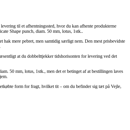
levering til et afhentningssted, hvor du kan afhente produkterne
ricate Shape punch, diam. 50 mm, lotus, 1stk..
m et hak mere pebret, men samtidig særligt nem. Den mest prisbevidste
.
æsentligt at du dobbelttjekker tidshorisonten for levering ved det
m. 50 mm, lotus, 1stk., men det er betinget af at bestillingen laves
hjem.
tkøbte form for fragt, hvilket tit – om du befinder sig tæt på Vejle,