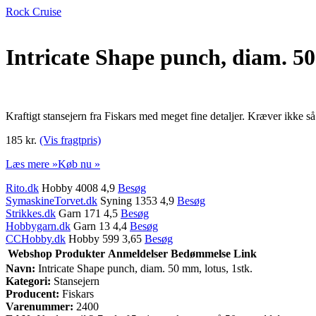
Rock Cruise
Intricate Shape punch, diam. 50
Kraftigt stansejern fra Fiskars med meget fine detaljer. Kræver ikke 
185 kr.
(Vis fragtpris)
Læs mere »
Køb nu »
Rito.dk
Hobby 4008 4,9
Besøg
SymaskineTorvet.dk
Syning 1353 4,9
Besøg
Strikkes.dk
Garn 171 4,5
Besøg
Hobbygarn.dk
Garn 13 4,4
Besøg
CCHobby.dk
Hobby 599 3,65
Besøg
Webshop
Produkter
Anmeldelser
Bedømmelse
Link
Navn:
Intricate Shape punch, diam. 50 mm, lotus, 1stk.
Kategori:
Stansejern
Producent:
Fiskars
Varenummer:
2400