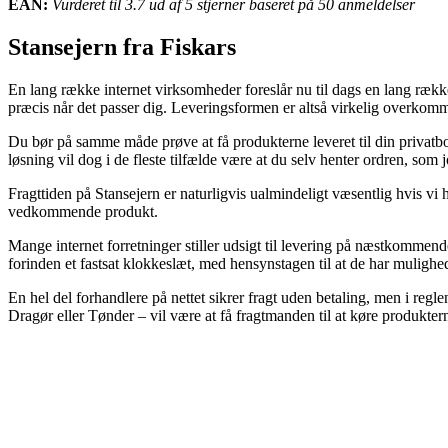
EAN:
Vurderet til 3.7 ud af 5 stjerner baseret på 50 anmeldelser
Stansejern fra Fiskars
En lang række internet virksomheder foreslår nu til dags en lang rækk
præcis når det passer dig. Leveringsformen er altså virkelig overkomm
Du bør på samme måde prøve at få produkterne leveret til din privatbol
løsning vil dog i de fleste tilfælde være at du selv henter ordren, som 
Fragttiden på Stansejern er naturligvis ualmindeligt væsentlig hvis vi 
vedkommende produkt.
Mange internet forretninger stiller udsigt til levering på næstkommend
forinden et fastsat klokkeslæt, med hensynstagen til at de har mulighed
En hel del forhandlere på nettet sikrer fragt uden betaling, men i regle
Dragør eller Tønder – vil være at få fragtmanden til at køre produkter