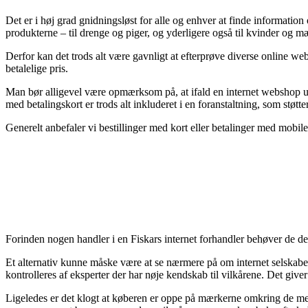
Det er i høj grad gnidningsløst for alle og enhver at finde information 
produkterne – til drenge og piger, og yderligere også til kvinder og 
Derfor kan det trods alt være gavnligt at efterprøve diverse online web
betalelige pris.
Man bør alligevel være opmærksom på, at ifald en internet webshop udb
med betalingskort er trods alt inkluderet i en foranstaltning, som støtt
Generelt anbefaler vi bestillinger med kort eller betalinger med mobile
Forinden nogen handler i en Fiskars internet forhandler behøver de de
Et alternativ kunne måske være at se nærmere på om internet selskabe
kontrolleres af eksperter der har nøje kendskab til vilkårene. Det give
Ligeledes er det klogt at køberen er oppe på mærkerne omkring de mest