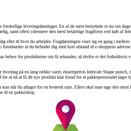
e forskellige leveringsløsninger. En af de mest benyttede er nu om dage 
elig, samt oftest ydermere den mest betalelige fragtform ved køb af Int
ig eller til hvor du arbejder. Fragtløsningen viser sig en gang i melle
jo forudsætter at du befinder dig med kort afstand til e-shoppens adresse
har behov for produkterne om få sekunder, så derfor er det forholdsvis v
e hverdag på en lang række varer, eksempelvis Intricate Shape punch, dia
 for at nå at få dit nye produkt klar forud for at pakkepersonalet tager 
n kun når du aftager for en bestemt sum. Ellers skal man tage den mest le
ne til en pakkeshop.