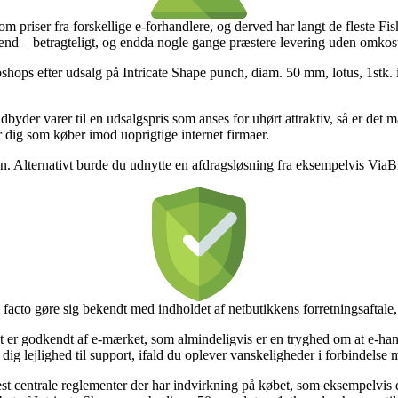
om priser fra forskellige e-forhandlere, og derved har langt de fleste Fisk
mænd – betragteligt, og endda nogle gange præstere levering uden omkos
shops efter udsalg på Intricate Shape punch, diam. 50 mm, lotus, 1stk. i
yder varer til en udsalgspris som anses for uhørt attraktiv, så er det
er dig som køber imod uoprigtige internet firmaer.
n. Alternativt burde du udnytte en afdragsløsning fra eksempelvis ViaBill
 facto gøre sig bekendt med indholdet af netbutikkens forretningsaftale,
t er godkendt af e-mærket, som almindeligvis er en tryghed om at e-han
r dig lejlighed til support, ifald du oplever vanskeligheder i forbindelse
 centrale reglementer der har indvirkning på købet, som eksempelvis de