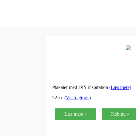
Plakater med DIY-inspiration
(Læs mere)
52 kr.
(Vis fragtpris)
Læs mere »
Køb nu »