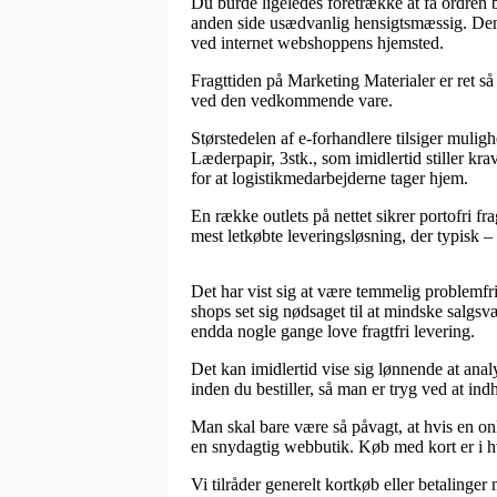
Du burde ligeledes foretrække at få ordren br
anden side usædvanlig hensigtsmæssig. Den b
ved internet webshoppens hjemsted.
Fragttiden på Marketing Materialer er ret så
ved den vedkommende vare.
Størstedelen af e-forhandlere tilsiger mulig
Læderpapir, 3stk., som imidlertid stiller kr
for at logistikmedarbejderne tager hjem.
En række outlets på nettet sikrer portofri f
mest letkøbte leveringsløsning, der typisk –
Det har vist sig at være temmelig problemfri
shops set sig nødsaget til at mindske salgsv
endda nogle gange love fragtfri levering.
Det kan imidlertid vise sig lønnende at analy
inden du bestiller, så man er tryg ved at ind
Man skal bare være så påvagt, at hvis en on
en snydagtig webbutik. Køb med kort er i hv
Vi tilråder generelt kortkøb eller betaling