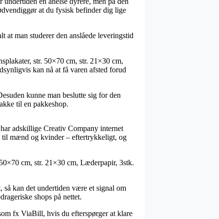
ver undertiden en anelse dyrere, men på den
dvendiggør at du fysisk befinder dig lige
alt at man studerer den anslåede leveringstid
onsplakater, str. 50×70 cm, str. 21×30 cm,
dsynligvis kan nå at få varen afsted forud
. Desuden kunne man beslutte sig for den
pakke til en pakkeshop.
å har adskillige Creativ Company internet
 til mænd og kvinder – eftertrykkeligt, og
r. 50×70 cm, str. 21×30 cm, Læderpapir, 3stk.
, så kan det undertiden være et signal om
drageriske shops på nettet.
om fx ViaBill, hvis du efterspørger at klare