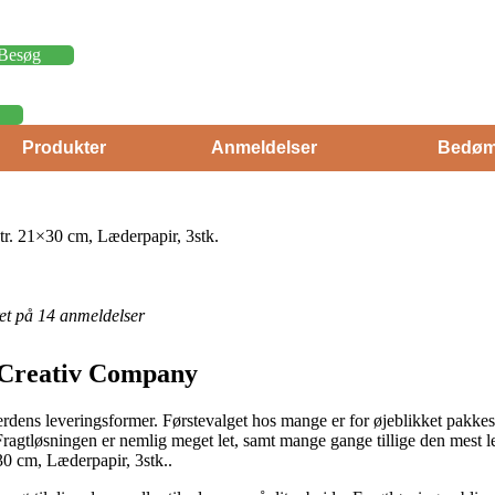
Besøg
Produkter
Anmeldelser
Bedøm
str. 21×30 cm, Læderpapir, 3stk.
eret på 14 anmeldelser
 Creativ Company
verdens leveringsformer. Førstevalget hos mange er for øjeblikket pakkesh
Fragtløsningen er nemlig meget let, samt mange gange tillige den mest l
×30 cm, Læderpapir, 3stk..