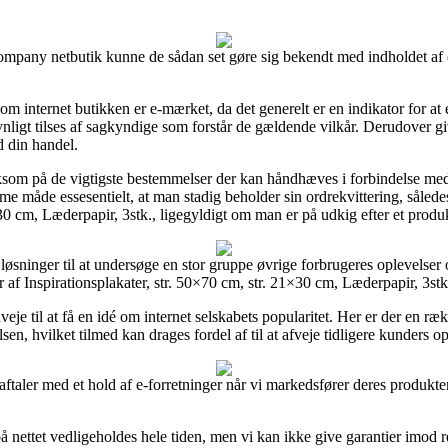
ompany netbutik kunne de sådan set gøre sig bekendt med indholdet af 
m internet butikken er e-mærket, da det generelt er en indikator for at 
ævnligt tilses af sagkyndige som forstår de gældende vilkår. Derudover g
d din handel.
som på de vigtigste bestemmelser der kan håndhæves i forbindelse med
måde essesentielt, at man stadig beholder sin ordrekvittering, således
30 cm, Læderpapir, 3stk., ligegyldigt om man er på udkig efter et produkt
 løsninger til at undersøge en stor gruppe øvrige forbrugeres oplevelser 
 Inspirationsplakater, str. 50×70 cm, str. 21×30 cm, Læderpapir, 3stk. f
eje til at få en idé om internet selskabets popularitet. Her er der en ræ
n, hvilket tilmed kan drages fordel af til at afveje tidligere kunders op
 aftaler med et hold af e-forretninger når vi markedsfører deres produkte
nettet vedligeholdes hele tiden, men vi kan ikke give garantier imod rett