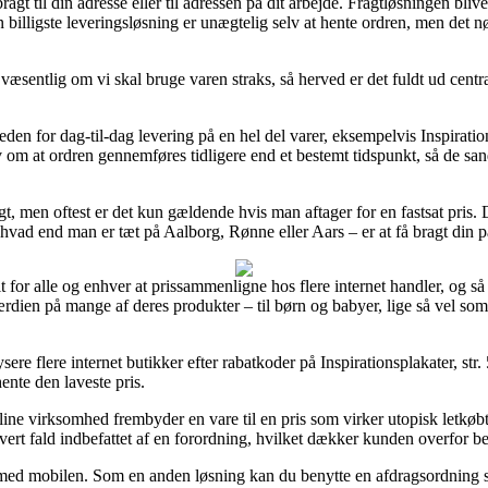
agt til din adresse eller til adressen på dit arbejde. Fragtløsningen bli
illigste leveringsløsning er unægtelig selv at hente ordren, men det nø
 væsentlig om vi skal bruge varen straks, så herved er det fuldt ud centr
heden for dag-til-dag levering på en hel del varer, eksempelvis Inspirati
av om at ordren gennemføres tidligere end et bestemt tidspunkt, så de san
ragt, men oftest er det kun gældende hvis man aftager for en fastsat pris
 hvad end man er tæt på Aalborg, Rønne eller Aars – er at få bragt din 
t for alle og enhver at prissammenligne hos flere internet handler, og s
ærdien på mange af deres produkter – til børn og babyer, lige så vel som
sere flere internet butikker efter rabatkoder på Inspirationsplakater, st
hente den laveste pris.
line virksomhed frembyder en vare til en pris som virker utopisk letkøbt
ert fald indbefattet af en forordning, hvilket dækker kunden overfor be
er med mobilen. Som en anden løsning kan du benytte en afdragsordning s