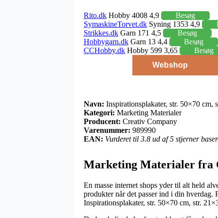
Rito.dk
Hobby 4008 4,9
Besøg
SymaskineTorvet.dk
Syning 1353 4,9
Strikkes.dk
Garn 171 4,5
Besøg
Hobbygarn.dk
Garn 13 4,4
Besøg
CCHobby.dk
Hobby 599 3,65
Besøg
Webshop
Navn:
Inspirationsplakater, str. 50×70 cm, 
Kategori:
Marketing Materialer
Producent:
Creativ Company
Varenummer:
989990
EAN:
Vurderet til 3.8 ud af 5 stjerner bas
Marketing Materialer fra
En masse internet shops yder til alt held al
produkter når det passer ind i din hverdag. 
Inspirationsplakater, str. 50×70 cm, str. 21