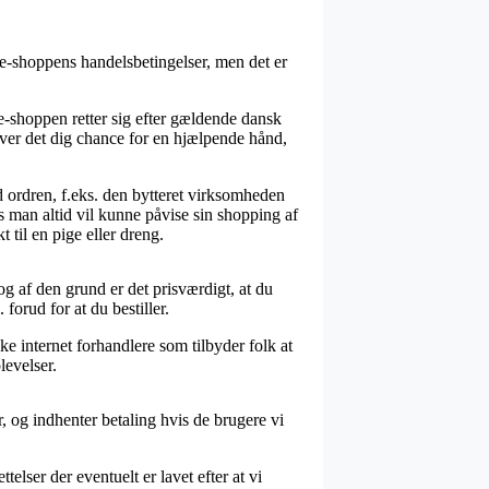
e-shoppens handelsbetingelser, men det er
e-shoppen retter sig efter gældende dansk
iver det dig chance for en hjælpende hånd,
 ordren, f.eks. den bytteret virksomheden
 man altid vil kunne påvise sin shopping af
 til en pige eller dreng.
og af den grund er det prisværdigt, at du
orud for at du bestiller.
kke internet forhandlere som tilbyder folk at
levelser.
r, og indhenter betaling hvis de brugere vi
elser der eventuelt er lavet efter at vi