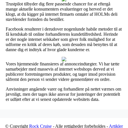
Trustpilot tilbyder dig flere passende chancer for at eftergå
mange aktuelle konsumenters evalueringer og herved er det
klogt, at du kigger på internet firmaets omtaler af HOLMs deli
stavblender forinden du bestiller.
Facebook resulterer i derudover nogenlunde habile metoder til at
få kendskab til online forhandlerens kundetilfredshed. Herinde
er der nogle internet selskaber som giver folk mulighed for at
udforme en kritik af deres køb, som desuden må benyttes til at
danne dig et indtryk af hvor glade kunderne er.
Vores hjemmeside finansieres af annonceindtægter. Vi har tætte
samarbejder med massevis af internet webshops derved at vi
publicerer forretningernes produkter, og tager imod provision
såfremt den person vi sender videre gennemfører en ordre.
Anvisninger angående varer og forhandlere på nettet værnes om
jævnligt, men der tages ikke ansvar for justeringer der potentielt
er udført efter at vi senest opdaterede websitets data.
© Copyright
Rock Cruise
- Alle rettigheder forbeholdes -
Artikler