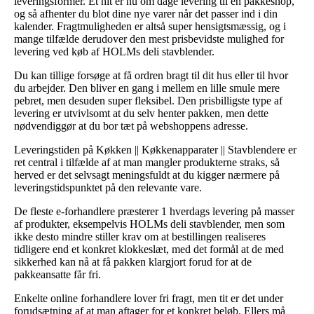
leveringsformer. Et hit er nu om dage levering til en pakkeshop,
og så afhenter du blot dine nye varer når det passer ind i din
kalender. Fragtmuligheden er altså super hensigtsmæssig, og i
mange tilfælde derudover den mest prisbevidste mulighed for
levering ved køb af HOLMs deli stavblender.
Du kan tillige forsøge at få ordren bragt til dit hus eller til hvor
du arbejder. Den bliver en gang i mellem en lille smule mere
pebret, men desuden super fleksibel. Den prisbilligste type af
levering er utvivlsomt at du selv henter pakken, men dette
nødvendiggør at du bor tæt på webshoppens adresse.
Leveringstiden på Køkken || Køkkenapparater || Stavblendere er
ret central i tilfælde af at man mangler produkterne straks, så
herved er det selvsagt meningsfuldt at du kigger nærmere på
leveringstidspunktet på den relevante vare.
De fleste e-forhandlere præsterer 1 hverdags levering på masser
af produkter, eksempelvis HOLMs deli stavblender, men som
ikke desto mindre stiller krav om at bestillingen realiseres
tidligere end et konkret klokkeslæt, med det formål at de med
sikkerhed kan nå at få pakken klargjort forud for at de
pakkeansatte får fri.
Enkelte online forhandlere lover fri fragt, men tit er det under
forudsætning af at man aftager for et konkret beløb. Ellers må