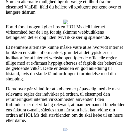
Som en alternativ mulighed bør du vælge et tilbud fra for
eksempel ViaBill, ifald du hellere vil godtgøre pengene over et
længere tidsrum.
Forud for at nogen køber hos en HOLMs deli internet
virksomhed bør de i og for sig skimme webbutikkens
betingelser, det er dog uden tvivl ikke særlig spændende.
Et nemmere alternativ kunne måske være at se hvorvidt internet
butikken er støttet af e-mærket, grundet at det typisk er en
indikator for at internet webshoppen føjer de officielle regler,
tillige med at e-firmaet hyppigt efterses af fagfolk der behersker
de gældende vilkår. Dette er desuden en god anledning til
bistand, hvis du skulle få udfordringer i forbindelse med din
shopping.
Derudover går vi ind for at køberen er påpasselig med de mest
relevante regler der indvirker på ordren, til eksempel den
returneringsret internet virksomheden anvender. I den
forbindelse er det virkelig relevant, at man permanent bibeholder
ens faktura e-mail, således man når som helst kan vidne om
ordren af HOLMs deli stavblender, om du skal købe til en herre
eller dame.