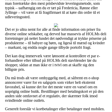
man foretrække den mest prisbevidste leveringsmetode, som
typisk – uafhængig om du er tæt på Fredericia, Rønne eller
Jyllinge – vil være at få fragtfirmaet til at køre din ordre til et
udleveringssted.
Det er jo ultra nemt for alle at finde information om priser fra
diverse online selskaber, og derved har massevis af HOLMs deli
forretninger på nettet fundet det nødvendigt at trykke priserne på
produkterne – til babyer og børn, og ligeså til mænd og kvinder
– markant, og endda nogle gange tilbyde portofri fragt.
Det kan dog immervæk være lønsomt at kontrollere et par e-
forhandlere efter tilbud på HOLMs deli stavblender før du
shopper, sådan at man ikke er i tvivl om at skaffe sig den
billigste pris.
Du må trods alt være omhyggelig med, at såfremt en e-shop
annoncerer varer for en salgspris som virker helt ekstremt
favorabel, så kunne det for det meste være en varsel om en
uoprigtig online butik. Bestillinger med betalingskort er på den
anden side omfavnet af et regulativ, der skærmer folk imod
svindlende online outlets.
Generelt foreslår vi kortbetalinger eller betalinger med mobilen.