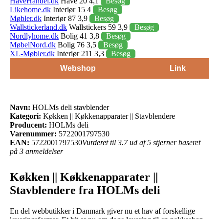
HaveHandel.dk
Have 20 4,1
Besøg
Likehome.dk
Interiør 15 4
Besøg
Møbler.dk
Interiør 87 3,9
Besøg
Wallstickerland.dk
Wallstickers 59 3,9
Besøg
Nordlyhome.dk
Bolig 41 3,8
Besøg
MøbelNord.dk
Bolig 76 3,5
Besøg
XL-Møbler.dk
Interiør 211 3,3
Besøg
Webshop
Link
Navn:
HOLMs deli stavblender
Kategori:
Køkken || Køkkenapparater || Stavblendere
Producent:
HOLMs deli
Varenummer:
5722001797530
EAN:
5722001797530
Vurderet til 3.7 ud af 5 stjerner baseret
på 3 anmeldelser
Køkken || Køkkenapparater ||
Stavblendere fra HOLMs deli
En del webbutikker i Danmark giver nu et hav af forskellige