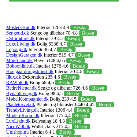
Mostersskur.dk
Interiør 1263 4,9
Besøg
Sengetid.dk
Senge og tilbehør 70 4,8
Besøg
ESfurniture.dk
Interiør 39 4,7
Besøg
LuxoLiving.dk
Bolig 5338 4,7
Besøg
Lepong.dk
Interiør 36 4,7
Besøg
DesignGaragen.dk
Interiør 519 4,7
Besøg
MoreLand.dk
Have 5148 4,65
Besøg
Boboonline.dk
Interiør 1276 4,6
Besøg
Hoejgaardbrugskunst.dk
Interiør 20 4,6
Besøg
Illux.dk
Dekoration 235 4,6
Besøg
RAW58.dk
Bolig 68 4,6
Besøg
BedreNætter.dk
Senge og tilbehør 726 4,6
Besøg
Bydahlliving.dk
Bolig 98 4,5
Besøg
MøbelKompagniet.dk
Bolig 239 4,5
Besøg
Plantetorvet.dk
Planter og blomster 6440 4,45
Besøg
TrendyLiving.dk
Interiør 1306 4,4
Besøg
ModernRoom.dk
Interiør 175 4,4
Besøg
LuxLight.dk
Belysning 18 4,3
Besøg
NiceWall.dk
Wallstickers 215 4,2
Besøg
Unishop.nu
Interiør 6 4,1
Besøg