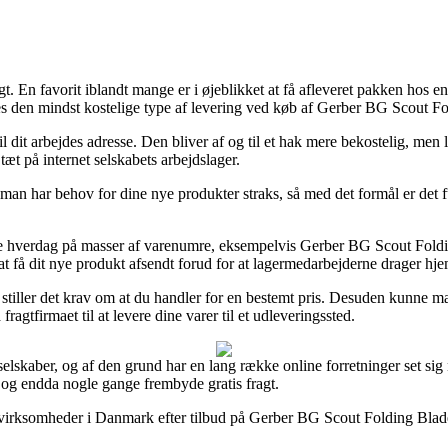
t. En favorit iblandt mange er i øjeblikket at få afleveret pakken hos 
des den mindst kostelige type af levering ved køb af Gerber BG Scout F
il dit arbejdes adresse. Den bliver af og til et hak mere bekostelig, me
tæt på internet selskabets arbejdslager.
man har behov for dine nye produkter straks, så med det formål er det 
te hverdag på masser af varenumre, eksempelvis Gerber BG Scout Foldin
å at få dit nye produkt afsendt forud for at lagermedarbejderne drager hj
stiller det krav om at du handler for en bestemt pris. Desuden kunne ma
gtfirmaet til at levere dine varer til et udleveringssted.
 selskaber, og af den grund har en lang række online forretninger set sig
, og endda nogle gange frembyde gratis fragt.
et virksomheder i Danmark efter tilbud på Gerber BG Scout Folding Blade