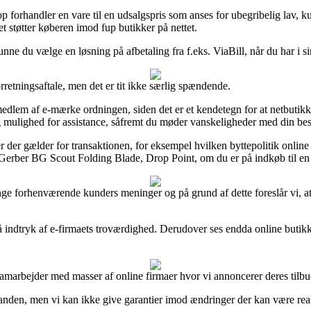
op forhandler en vare til en udsalgspris som anses for ubegribelig lav, k
t støtter køberen imod fup butikker på nettet.
kunne du vælge en løsning på afbetaling fra f.eks. ViaBill, når du har i 
rretningsaftale, men det er tit ikke særlig spændende.
dlem af e-mærke ordningen, siden det er et kendetegn for at netbutikken
 mulighed for assistance, såfremt du møder vanskeligheder med din best
r der gælder for transaktionen, for eksempel hvilken byttepolitik online sh
 Gerber BG Scout Folding Blade, Drop Point, om du er på indkøb til en 
ge forhenværende kunders meninger og på grund af dette foreslår vi, a
 indtryk af e-firmaets troværdighed. Derudover ses endda online butikk
marbejder med masser af online firmaer hvor vi annoncerer deres tilbud,
l anden, men vi kan ikke give garantier imod ændringer der kan være real