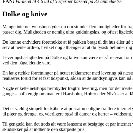
EAN:
Vurderet til 4.6 ud af 5 stjerner baseret på 32 anmeldelser
Dolke og knive
Mange internet webshops yder nu om stunder flere muligheder for frag
passer dig. Muligheden er nemlig ultra gnidningsløs, og oftest ligele
Du kunne endvidere foretrække at få pakken bragt til dit hus eller ud t
selv at hente ordren, hvilket dog afhænger af at du fysisk befinder dig 
Leveringshastigheden på Dolke og knive kan være ret så relevant om 
ved den pågældende vare.
En lang række forretninger på nettet reklamerer med levering på næs
realiseres forud for et fast tidspunkt, sådan at de sandsynligvis kan n
Nogle enkelte netshops frembyder fragtfri levering, men for det meste 
gange – uafhængig om man er i Hørsholm, Hobro eller Nivå – er at få fra
Det er vældig simpelt for købere at prissammenligne fra flere internet
til piger og drenge, og yderligere også til damer og herrer – voldsomt
Til gengæld kan det trods alt være lønsomt at besigtige et par intern
skudsikker på at indhente den skarpeste pris.