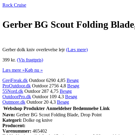
Rock Cruise
Gerber BG Scout Folding Blade
Gerber dolk kniv overlevelse lejr
(Læs mere)
399 kr.
(Vis fragtpris)
Læs mere »
Køb nu »
GrejFreak.dk
Outdoor 6290 4,85
Besøg
ProOutdoor.dk
Outdoor 2756 4,8
Besøg
55Nord.dk
Outdoor 287 4,75
Besøg
OutdoorPro.dk
Outdoor 109 4,3
Besøg
Outmore.dk
Outdoor 20 4,3
Besøg
Webshop
Produkter
Anmeldelser
Bedømmelse
Link
Navn:
Gerber BG Scout Folding Blade, Drop Point
Kategori:
Dolke og knive
Producent:
Varenummer:
465402