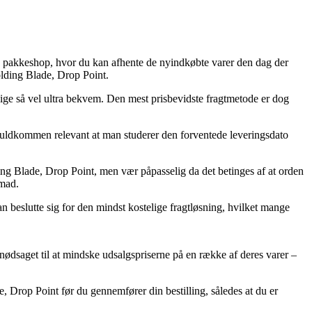
en pakkeshop, hvor du kan afhente de nyindkøbte varer den dag der
olding Blade, Drop Point.
n lige så vel ultra bekvem. Den mest prisbevidste fragtmetode er dog
fuldkommen relevant at man studerer den forventede leveringsdato
g Blade, Drop Point, men vær påpasselig da det betinges af at orden
emad.
n beslutte sig for den mindst kostelige fragtløsning, hvilket mange
 nødsaget til at mindske udsalgspriserne på en række af deres varer –
, Drop Point før du gennemfører din bestilling, således at du er