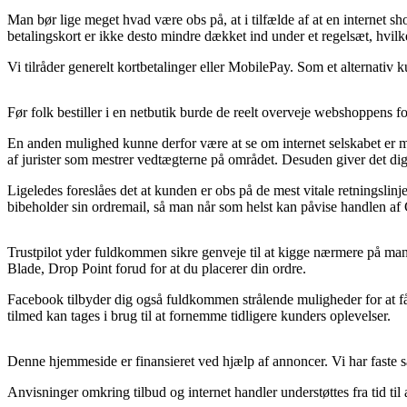
Man bør lige meget hvad være obs på, at i tilfælde af at en internet sh
betalingskort er ikke desto mindre dækket ind under et regelsæt, hvilke
Vi tilråder generelt kortbetalinger eller MobilePay. Som et alternativ 
Før folk bestiller i en netbutik burde de reelt overveje webshoppens fo
En anden mulighed kunne derfor være at se om internet selskabet er me
af jurister som mestrer vedtægterne på området. Desuden giver det dig
Ligeledes foreslåes det at kunden er obs på de mest vitale retningslinje
bibeholder sin ordremail, så man når som helst kan påvise handlen af
Trustpilot yder fuldkommen sikre genveje til at kigge nærmere på man
Blade, Drop Point forud for at du placerer din ordre.
Facebook tilbyder dig også fuldkommen strålende muligheder for at få
tilmed kan tages i brug til at fornemme tidligere kunders oplevelser.
Denne hjemmeside er finansieret ved hjælp af annoncer. Vi har faste sa
Anvisninger omkring tilbud og internet handler understøttes fra tid ti