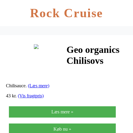
Rock Cruise
Geo organics
Chilisovs
Mango
Habanero Ø
Chilisauce.
(Læs mere)
Hot Sauce –
43 kr.
(Vis fragtpris)
100 ml
Læs mere »
Køb nu »