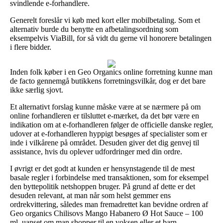
svindlende e-forhandlere.
Generelt foreslår vi køb med kort eller mobilbetaling. Som et
alternativ burde du benytte en afbetalingsordning som
eksempelvis ViaBill, for så vidt du gerne vil honorere betalingen
i flere bidder.
Inden folk køber i en Geo Organics online forretning kunne man
de facto gennemgå butikkens forretningsvilkår, dog er det bare
ikke særlig sjovt.
Et alternativt forslag kunne måske være at se nærmere på om
online forhandleren er tilsluttet e-mærket, da det bør være en
indikation om at e-forhandleren følger de officielle danske regler,
udover at e-forhandleren hyppigt besøges af specialister som er
inde i vilkårene på området. Desuden giver det dig genvej til
assistance, hvis du oplever udfordringer med din ordre.
I øvrigt er det godt at kunden er hensynstagende til de mest
basale regler i forbindelse med transaktionen, som for eksempel
den byttepolitik netshoppen bruger. På grund af dette er det
desuden relevant, at man når som helst gemmer ens
ordrekvittering, således man fremadrettet kan bevidne ordren af
Geo organics Chilisovs Mango Habanero Ø Hot Sauce – 100
ml, uanset om man shopper til en voksen eller et barn.