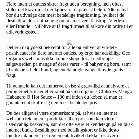
Flere internet outlets sikrer fragt uden beregning, men oftest
stiller det krav om at der købes for et præcist beløb. Alternativt
bør du udvælge den mest betalelige fragtløsning, hvilket i de
fleste tilfælde – uafhængig om man er ved Taastrup, Værløse
eller Brande – vil blive at få fragtfirmaet til at køre din ordre til et
udleveringssted.
Det er i dag yderst bekvemt for alle og enhver at vurdere
prisniveauet fra flere internet outlets, og ergo har adskillige Geo
Organics webshops ikke kunne slippe for at nedbringe
salgsværdien på mange af deres varer – til babyer og børn, samt
til voksne – helt i bund, og endda nogle gange tilbyde gratis
fragt.
Til gengæld kan det immervæk vise sig gavnligt at analysere et
par internet firmaer efter rabat på Geo organics Chilisovs Mango
Habanero Ø Hot Sauce – 100 ml inden du køber, så man er
garanteret at skaffe sig den mest betalelige pris.
Du bør alligevel være opmærksom på, at hvis en internet
webshop reklamerer produkter til en pris som kan virke
usædvanlig beskeden, kan det ofte være et kendetegn på en falsk
internet butik. Bestillinger med betalingskort er ikke desto
mindre inkluderet i et reglement, hvilket dækker os overfor