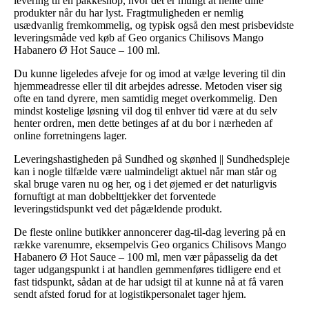
levering til en pakkeshop, hvor det er muligt at hente dine
produkter når du har lyst. Fragtmuligheden er nemlig
usædvanlig fremkommelig, og typisk også den mest prisbevidste
leveringsmåde ved køb af Geo organics Chilisovs Mango
Habanero Ø Hot Sauce – 100 ml.
Du kunne ligeledes afveje for og imod at vælge levering til din
hjemmeadresse eller til dit arbejdes adresse. Metoden viser sig
ofte en tand dyrere, men samtidig meget overkommelig. Den
mindst kostelige løsning vil dog til enhver tid være at du selv
henter ordren, men dette betinges af at du bor i nærheden af
online forretningens lager.
Leveringshastigheden på Sundhed og skønhed || Sundhedspleje
kan i nogle tilfælde være ualmindeligt aktuel når man står og
skal bruge varen nu og her, og i det øjemed er det naturligvis
fornuftigt at man dobbelttjekker det forventede
leveringstidspunkt ved det pågældende produkt.
De fleste online butikker annoncerer dag-til-dag levering på en
række varenumre, eksempelvis Geo organics Chilisovs Mango
Habanero Ø Hot Sauce – 100 ml, men vær påpasselig da det
tager udgangspunkt i at handlen gemmenføres tidligere end et
fast tidspunkt, sådan at de har udsigt til at kunne nå at få varen
sendt afsted forud for at logistikpersonalet tager hjem.