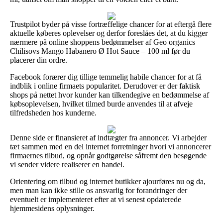
Trustpilot byder på visse fortræffelige chancer for at eftergå flere
aktuelle køberes oplevelser og derfor foreslåes det, at du kigger
nærmere på online shoppens bedømmelser af Geo organics
Chilisovs Mango Habanero Ø Hot Sauce – 100 ml før du
placerer din ordre.
Facebook forærer dig tillige temmelig habile chancer for at få
indblik i online firmaets popularitet. Derudover er der faktisk
shops på nettet hvor kunder kan tilkendegive en bedømmelse af
købsoplevelsen, hvilket tilmed burde anvendes til at afveje
tilfredsheden hos kunderne.
Denne side er finansieret af indtægter fra annoncer. Vi arbejder
tæt sammen med en del internet forretninger hvori vi annoncerer
firmaernes tilbud, og opnår godtgørelse såfremt den besøgende
vi sender videre realiserer en handel.
Orientering om tilbud og internet butikker ajourføres nu og da,
men man kan ikke stille os ansvarlig for forandringer der
eventuelt er implementeret efter at vi senest opdaterede
hjemmesidens oplysninger.