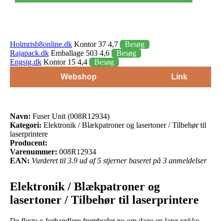
Holmrisb8online.dk
Kontor 37 4,7
Besøg
Rajapack.dk
Emballage 503 4,6
Besøg
Engsig.dk
Kontor 15 4,4
Besøg
Webshop
Link
Navn:
Fuser Unit (008R12934)
Kategori:
Elektronik / Blækpatroner og lasertoner / Tilbehør til
laserprintere
Producent:
Varenummer:
008R12934
EAN:
Vurderet til 3.9 ud af 5 stjerner baseret på 3 anmeldelser
Elektronik / Blækpatroner og
lasertoner / Tilbehør til laserprintere
De fleste e-forhandlere frembyder nu om dage en lang række