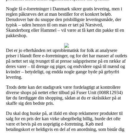
Nogle få e-forretninger i Danmark sikrer gratis levering, men i
reglen påkræves det at man bestiller for et konkret beløb.
Derudover bør du snuppe den prisbilligste leveringsmåde, der
typisk – uden hensyn til om man er tæt på Næstved,
Skanderborg eller Hammel – vil være at få kørt din pakke til en
pakkeshop.
Det er jo efterhånden ret uproblematisk for folk at analysere
priser i blandt flere e-forretninger, og for det har masser af outlets
på nettet set sig tvunget til at presse salgspriserne på en række af
deres varer – til drenge og piger, og endvidere også til mænd og
kvinder – betydeligt, og endda nogle gange byde på gebyrfri
levering.
Trods dette kan det stadigvæk være fordelagtigt at kontrollere
diverse shops på nettet efter tilbud på Fuser Unit (008R12934)
før du færdiggør din shopping, sådan at du er skråsikker på at
skaffe sig den bedste pris.
Du skal dog huske på, at ifald en shop reklamerer produkter til
salg for en pris der kan virke ubegribelig billig, burde det ofte
være et bevis på en uoprigtig e-forretning. Køb med
betalingskort er heldigvis en del af en anordning, som bistår dig