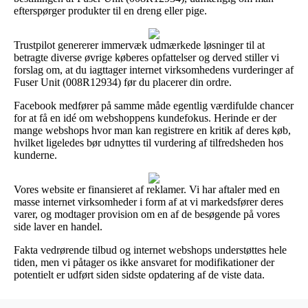
efterspørger produkter til en dreng eller pige.
Trustpilot genererer immervæk udmærkede løsninger til at
betragte diverse øvrige køberes opfattelser og derved stiller vi
forslag om, at du iagttager internet virksomhedens vurderinger af
Fuser Unit (008R12934) før du placerer din ordre.
Facebook medfører på samme måde egentlig værdifulde chancer
for at få en idé om webshoppens kundefokus. Herinde er der
mange webshops hvor man kan registrere en kritik af deres køb,
hvilket ligeledes bør udnyttes til vurdering af tilfredsheden hos
kunderne.
Vores website er finansieret af reklamer. Vi har aftaler med en
masse internet virksomheder i form af at vi markedsfører deres
varer, og modtager provision om en af de besøgende på vores
side laver en handel.
Fakta vedrørende tilbud og internet webshops understøttes hele
tiden, men vi påtager os ikke ansvaret for modifikationer der
potentielt er udført siden sidste opdatering af de viste data.