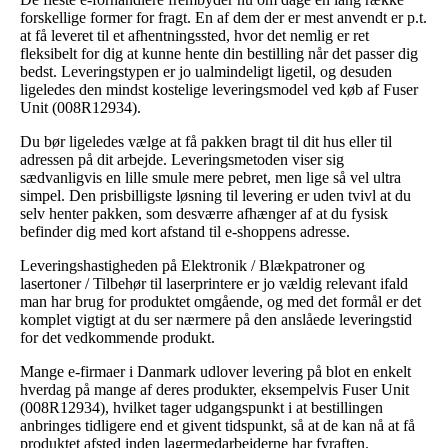
forskellige former for fragt. En af dem der er mest anvendt er p.t.
at få leveret til et afhentningssted, hvor det nemlig er ret
fleksibelt for dig at kunne hente din bestilling når det passer dig
bedst. Leveringstypen er jo ualmindeligt ligetil, og desuden
ligeledes den mindst kostelige leveringsmodel ved køb af Fuser
Unit (008R12934).
Du bør ligeledes vælge at få pakken bragt til dit hus eller til
adressen på dit arbejde. Leveringsmetoden viser sig
sædvanligvis en lille smule mere pebret, men lige så vel ultra
simpel. Den prisbilligste løsning til levering er uden tvivl at du
selv henter pakken, som desværre afhænger af at du fysisk
befinder dig med kort afstand til e-shoppens adresse.
Leveringshastigheden på Elektronik / Blækpatroner og
lasertoner / Tilbehør til laserprintere er jo vældig relevant ifald
man har brug for produktet omgående, og med det formål er det
komplet vigtigt at du ser nærmere på den anslåede leveringstid
for det vedkommende produkt.
Mange e-firmaer i Danmark udlover levering på blot en enkelt
hverdag på mange af deres produkter, eksempelvis Fuser Unit
(008R12934), hvilket tager udgangspunkt i at bestillingen
anbringes tidligere end et givent tidspunkt, så at de kan nå at få
produktet afsted inden lagermedarbejderne har fyraften.