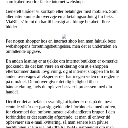
som køber overfor falske internet webshops.
Generelt tilråder vi kortkøb eller betalinger med mobilen. Som
alternativ kunne du overveje en afbetalingsordning fra f.eks.
ViaBill, såfremt du har til hensigt at afdrage beløbet i flere
bidder.
Før nogen shopper hos en internet shop kan man faktisk bese
webshoppens forretningsbetingelser, men det er undertiden en
omfattende opgave.
En anden løsning er at tjekke om internet butikken er e-mærke
godkendt, da det kan være en erklæring om at e-shoppen
efterkommer dansk lovgivning, og at internet shoppen fra tid til
anden overvåges af eksperter der har megen viden om reglerne
på området. Derudover giver det dig lejlighed til en
håndsrækning, hvis du oplever besvær i processen med din
handel.
Dertil er det anbefalelsesværdigt at køber er obs på de mest
centrale vilkår der gør sig gældende i forbindelse med ordren,
for eksempel den ombytningsret e-forhandleren bruger. I den
forbindelse er det samtidig afgørende, at man til enhver tid
opbevarer sin e-mail kvittering, så man senere kan påvise
bestillingen af Fuser Unit (008R12934), uafhængig om man