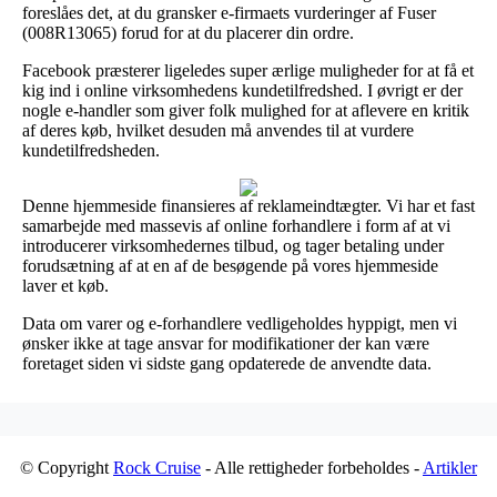
foreslåes det, at du gransker e-firmaets vurderinger af Fuser
(008R13065) forud for at du placerer din ordre.
Facebook præsterer ligeledes super ærlige muligheder for at få et
kig ind i online virksomhedens kundetilfredshed. I øvrigt er der
nogle e-handler som giver folk mulighed for at aflevere en kritik
af deres køb, hvilket desuden må anvendes til at vurdere
kundetilfredsheden.
Denne hjemmeside finansieres af reklameindtægter. Vi har et fast
samarbejde med massevis af online forhandlere i form af at vi
introducerer virksomhedernes tilbud, og tager betaling under
forudsætning af at en af de besøgende på vores hjemmeside
laver et køb.
Data om varer og e-forhandlere vedligeholdes hyppigt, men vi
ønsker ikke at tage ansvar for modifikationer der kan være
foretaget siden vi sidste gang opdaterede de anvendte data.
© Copyright
Rock Cruise
- Alle rettigheder forbeholdes -
Artikler