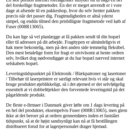
del forskellige fragtmetoder. En der er meget anvendt er i vore
dage at afsende til en pakkeshop, hvor du selv henter pakken
præcis når det passer dig. Fragtmuligheden er altså yderst
simpel, og endda tilmed den prisbilligste fragtmetode ved køb af
Fuser (008R13065).
Du kan lige så vel planlægge at få pakken sendt til din bopæl
eller til adressen på dit arbejde. Fragttypen er almindeligvis et
hak mere bekostelig, men på den anden side temmelig fleksibel.
Den mest betalelige form for fragt er utvivlsomt at hente ordren
selv, hvilket dog nødvendiggør at du har bopæl nærved internet
selskabets bopæl.
Leveringstidspunktet på Elektronik / Blækpatroner og lasertoner
/ Tilbehør til laserprintere er særligt relevant hvis vi står og skal
bruge produktet øjeblikkeligt, så i det øjemed er det selvfølgelig
essentielt at vi dobbelttjekker den forventede leveringstid på det
pågældende produkt.
De fleste e-firmaer i Danmark giver løfte om 1 dags levering på
en hel del produkter, eksempelvis Fuser (008R13065), men glem
ikke at det beroer på at ordren gennemføres inden et fastslået
tidspunkt, så at de højst sandsynligt kan nå at få bestillingen
distribueret forud for at lagerpersonalet drager hjemad.