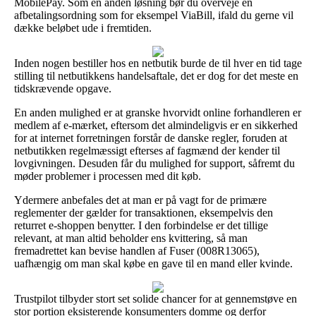
MobilePay. Som en anden løsning bør du overveje en
afbetalingsordning som for eksempel ViaBill, ifald du gerne vil
dække beløbet ude i fremtiden.
Inden nogen bestiller hos en netbutik burde de til hver en tid tage
stilling til netbutikkens handelsaftale, det er dog for det meste en
tidskrævende opgave.
En anden mulighed er at granske hvorvidt online forhandleren er
medlem af e-mærket, eftersom det almindeligvis er en sikkerhed
for at internet forretningen forstår de danske regler, foruden at
netbutikken regelmæssigt efterses af fagmænd der kender til
lovgivningen. Desuden får du mulighed for support, såfremt du
møder problemer i processen med dit køb.
Ydermere anbefales det at man er på vagt for de primære
reglementer der gælder for transaktionen, eksempelvis den
returret e-shoppen benytter. I den forbindelse er det tillige
relevant, at man altid beholder ens kvittering, så man
fremadrettet kan bevise handlen af Fuser (008R13065),
uafhængig om man skal købe en gave til en mand eller kvinde.
Trustpilot tilbyder stort set solide chancer for at gennemstøve en
stor portion eksisterende konsumenters domme og derfor