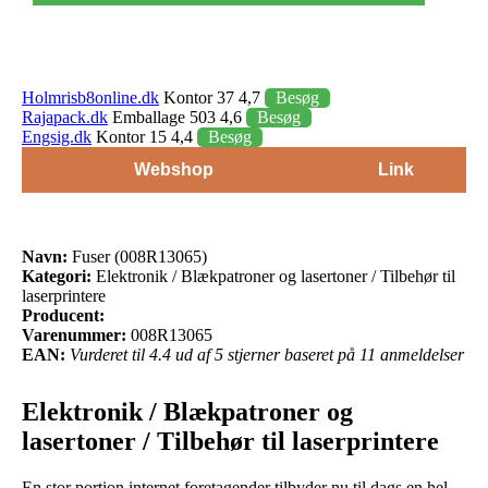
Holmrisb8online.dk
Kontor 37 4,7
Besøg
Rajapack.dk
Emballage 503 4,6
Besøg
Engsig.dk
Kontor 15 4,4
Besøg
Webshop
Link
Navn:
Fuser (008R13065)
Kategori:
Elektronik / Blækpatroner og lasertoner / Tilbehør til
laserprintere
Producent:
Varenummer:
008R13065
EAN:
Vurderet til 4.4 ud af 5 stjerner baseret på 11 anmeldelser
Elektronik / Blækpatroner og
lasertoner / Tilbehør til laserprintere
En stor portion internet foretagender tilbyder nu til dags en hel