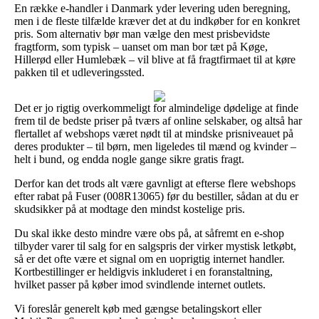
En række e-handler i Danmark yder levering uden beregning,
men i de fleste tilfælde kræver det at du indkøber for en konkret
pris. Som alternativ bør man vælge den mest prisbevidste
fragtform, som typisk – uanset om man bor tæt på Køge,
Hillerød eller Humlebæk – vil blive at få fragtfirmaet til at køre
pakken til et udleveringssted.
Det er jo rigtig overkommeligt for almindelige dødelige at finde
frem til de bedste priser på tværs af online selskaber, og altså har
flertallet af webshops været nødt til at mindske prisniveauet på
deres produkter – til børn, men ligeledes til mænd og kvinder –
helt i bund, og endda nogle gange sikre gratis fragt.
Derfor kan det trods alt være gavnligt at efterse flere webshops
efter rabat på Fuser (008R13065) før du bestiller, sådan at du er
skudsikker på at modtage den mindst kostelige pris.
Du skal ikke desto mindre være obs på, at såfremt en e-shop
tilbyder varer til salg for en salgspris der virker mystisk letkøbt,
så er det ofte være et signal om en uoprigtig internet handler.
Kortbestillinger er heldigvis inkluderet i en foranstaltning,
hvilket passer på køber imod svindlende internet outlets.
Vi foreslår generelt køb med gængse betalingskort eller