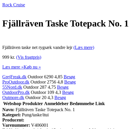
Rock Cruise
Fjällräven Taske Totepack No. 1
Fjällräven taske net rygsæk vandre lejr
(Læs mere)
999 kr.
(Vis fragtpris)
Læs mere »
Køb nu »
GrejFreak.dk
Outdoor 6290 4,85
Besøg
ProOutdoor.dk
Outdoor 2756 4,8
Besøg
55Nord.dk
Outdoor 287 4,75
Besøg
OutdoorPro.dk
Outdoor 109 4,3
Besøg
Outmore.dk
Outdoor 20 4,3
Besøg
Webshop
Produkter
Anmeldelser
Bedømmelse
Link
Navn:
Fjällräven Taske Totepack No. 1
Kategori:
Pung/taske/itui
Producent:
Varenummer:
V406001