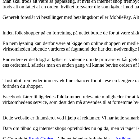
Man skal trods alt være så påpasselig, at hvis en internet shop frembyd
trods alt omfattet af en orden, hvilket forsvarer dig som køber imod uæ
Generelt foreslår vi bestillinger med betalingskort eller MobilePay. Alt
Inden folk shopper på en forretning på nettet burde de for at være si
En nem løsning kan derfor være at kigge om online shoppen er medlem
virksomheden løbende vurderes af fagmænd der har den nødvendige kn
Endvidere er det klogt at køber er vidende om de primære vilkår gæld
ens ordremail, således man en anden gang vil kunne bevise ordren af F
Trustpilot frembyder immervæk fine chancer for at læse en længere ræk
forinden du shopper.
Facebook fører til ligeledes fuldkommen relevante muligheder for at få
virksomhedens service, som desuden må anvendes til at fornemme hvo
Dette website er finansieret ved hjælp af reklamer. Vi har tætte sama
Data om tilbud og internet shops opretholdes nu og da, men vi tager ik
© Copyright
Rock Cruise
- Alle rettigheder forbeholdes -
Artikler