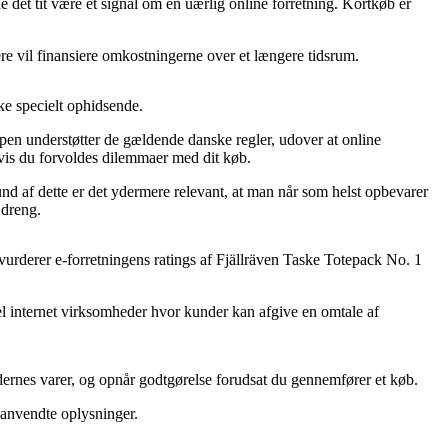
e det tit være et signal om en uærlig online forretning. Kortkøb er
llere vil finansiere omkostningerne over et længere tidsrum.
ke specielt ophidsende.
en understøtter de gældende danske regler, udover at online
vis du forvoldes dilemmaer med dit køb.
d af dette er det ydermere relevant, at man når som helst opbevarer
 dreng.
vurderer e-forretningens ratings af Fjällräven Taske Totepack No. 1
del internet virksomheder hvor kunder kan afgive en omtale af
edernes varer, og opnår godtgørelse forudsat du gennemfører et køb.
e anvendte oplysninger.