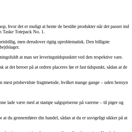
p, hvor det er muligt at hente de bestilte produkter når det passer ind
en Taske Totepack No. 1.
risbillig, men derudover rigtig uproblematisk. Den billigste
bejdslager.
eningsfuldt at man ser leveringstidspunktet ved den respektive vare.
t det beroer på at ordren placeres før et fast tidspunkt, sådan at de
 den mest prisbevidste fragtmetode, hvilket mange gange – uden hensyn
unne lade være med at stampe salgspriserne på varerne – til piger og
for at du gennemfører din handel, sådan at du er usvigeligt sikker på at