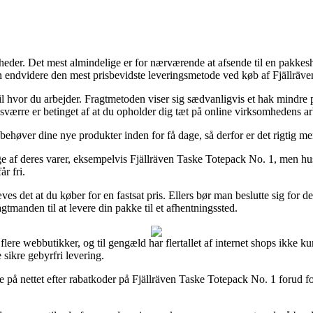
eder. Det mest almindelige er for nærværende at afsende til en pakkesho
en endvidere den mest prisbevidste leveringsmetode ved køb af Fjällräv
l hvor du arbejder. Fragtmetoden viser sig sædvanligvis et hak mindre p
sværre er betinget af at du opholder dig tæt på online virksomhedens ar
 behøver dine nye produkter inden for få dage, så derfor er det rigtig m
af deres varer, eksempelvis Fjällräven Taske Totepack No. 1, men husk a
r fri.
es det at du køber for en fastsat pris. Ellers bør man beslutte sig for
gtmanden til at levere din pakke til et afhentningssted.
flere webbutikker, og til gengæld har flertallet af internet shops ikke k
 sikre gebyrfri levering.
dlere på nettet efter rabatkoder på Fjällräven Taske Totepack No. 1 forud 