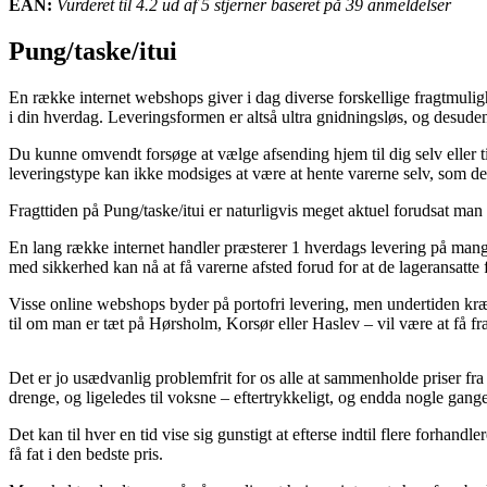
EAN:
Vurderet til 4.2 ud af 5 stjerner baseret på 39 anmeldelser
Pung/taske/itui
En række internet webshops giver i dag diverse forskellige fragtmuligh
i din hverdag. Leveringsformen er altså ultra gnidningsløs, og desud
Du kunne omvendt forsøge at vælge afsending hjem til dig selv eller ti
leveringstype kan ikke modsiges at være at hente varerne selv, som de
Fragttiden på Pung/taske/itui er naturligvis meget aktuel forudsat man
En lang række internet handler præsterer 1 hverdags levering på mange 
med sikkerhed kan nå at få varerne afsted forud for at de lageransatte få
Visse online webshops byder på portofri levering, men undertiden kræv
til om man er tæt på Hørsholm, Korsør eller Haslev – vil være at få fra
Det er jo usædvanlig problemfrit for os alle at sammenholde priser fra 
drenge, og ligeledes til voksne – eftertrykkeligt, og endda nogle gange
Det kan til hver en tid vise sig gunstigt at efterse indtil flere forhan
få fat i den bedste pris.