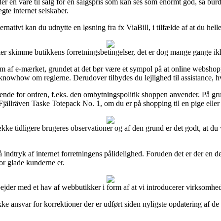
er en vare til salg for en salgspris som kan ses som enormt god, så burd
gte internet selskaber.
ernativt kan du udnytte en løsning fra fx ViaBill, i tilfælde af at du he
kker skimme butikkens forretningsbetingelser, det er dog mange gange ik
 af e-mærket, grundet at det bør være et sympol på at online webshopp
owhow om reglerne. Derudover tilbydes du lejlighed til assistance, h
ende for ordren, f.eks. den ombytningspolitik shoppen anvender. På grun
jällräven Taske Totepack No. 1, om du er på shopping til en pige eller
ke tidligere brugeres observationer og af den grund er det godt, at du 
 indtryk af internet forretningens pålidelighed. Foruden det er der en 
r glade kunderne er.
rbejder med et hav af webbutikker i form af at vi introducerer virksomh
ke ansvar for korrektioner der er udført siden nyligste opdatering af d