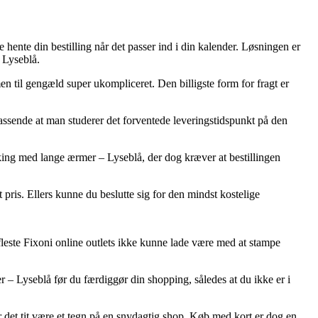
 hente din bestilling når det passer ind i din kalender. Løsningen er
 Lyseblå.
men til gengæld super ukompliceret. Den billigste form for fragt er
passende at man studerer det forventede leveringstidspunkt på den
ing med lange ærmer – Lyseblå, der dog kræver at bestillingen
 pris. Ellers kunne du beslutte sig for den mindst kostelige
 fleste Fixoni online outlets ikke kunne lade være med at stampe
 – Lyseblå før du færdiggør din shopping, således at du ikke er i
 er det tit være et tegn på en snydagtig shop. Køb med kort er dog en