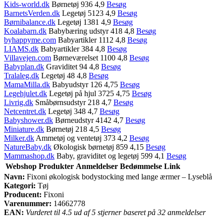
Kids-world.dk
Børnetøj 936 4,9
Besøg
BarnetsVerden.dk
Legetøj 5123 4,9
Besøg
Børnibalance.dk
Legetøj 1381 4,9
Besøg
Koalabarn.dk
Babybæring udstyr 418 4,8
Besøg
byhappyme.com
Babyartikler 1112 4,8
Besøg
LIAMS.dk
Babyartikler 384 4,8
Besøg
Villavejen.com
Børneværelset 1100 4,8
Besøg
Babyplan.dk
Graviditet 94 4,8
Besøg
Tralaleg.dk
Legetøj 48 4,8
Besøg
MamaMilla.dk
Babyudstyr 126 4,75
Besøg
Legehjulet.dk
Legetøj på hjul 3725 4,75
Besøg
Livrig.dk
Småbørnsudstyr 218 4,7
Besøg
Netcentret.dk
Legetøj 348 4,7
Besøg
Babyshower.dk
Børneudstyr 4142 4,7
Besøg
Miniature.dk
Børnetøj 218 4,5
Besøg
Milker.dk
Ammetøj og ventetøj 373 4,2
Besøg
NatureBaby.dk
Økologisk børnetøj 859 4,15
Besøg
Mammashop.dk
Baby, graviditet og legetøj 599 4,1
Besøg
Webshop
Produkter
Anmeldelser
Bedømmelse
Link
Navn:
Fixoni økologisk bodystocking med lange ærmer – Lyseblå
Kategori:
Tøj
Producent:
Fixoni
Varenummer:
14662778
EAN:
Vurderet til 4.5 ud af 5 stjerner baseret på 32 anmeldelser