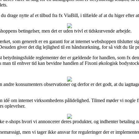
ets.
du drage nytte af et tilbud fra fx ViaBill, i tilfælde af at du higer efter
hoppens betingelser, men det er uden tvivl et tidskrævende arbejde.
mærket, som generelt er en garanti for at internet webshoppen tilslutter s
Desuden giver det dig lejlighed til en håndsrækning, for så vidt du får 
 betydningsfulde reglementer der er gældende for handlen, som fx den 
edes man til enhver tid kan bevidne handlen af Fixoni økologisk bodyst
portion andre konsumenters observationer og derfor er det godt, at du ia
å en idé om internet virksomhedens pålidelighed. Tilmed møder vi nogle 
rs oplevelser.
e e-shops hvori vi annoncerer deres produkter, og indhenter betaling nå
nemæssigt, men vi tager ikke ansvar for reguleringer der er implementeret