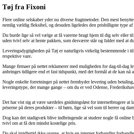
Tøj fra Fixoni
Flere online selskaber yder nu diverse fragtmetoder. Den mest benyttede
nemlig vældig fleksibel, og desuden ligeledes den prisbilligste type
Du burde lige så vel vælge at få varerne bragt hjem til dig selv eller t
uden tvivl selv at hente pakken, som desværre står og falder med at du 
Leveringsdygtigheden på Tøj er naturligvis virkelig bestemmende i tilf
respektive vare.
Mange firmaer på nettet reklamerer med muligheden for dag-til-dag l
anbringes tidligere end et fast tidspunkt, med det formål at de kan nå at
Nogle enkelte forretninger på nettet frembyder levering uden betaling, 
leveringstype, der mange gange – om du er ved Odense, Frederikshavn e
Det har vist sig at være særdeles gnidningsløst for internetbrugere at
priserne på deres produkter – til børn, lige så vel som til herrer og da
Dog kan det stadigvæk blive indbringende at studere nogle få online 
tvivl om at få den mindst kostelige pris.
Du skal imidlertid ikke overse, at hvis en internet forhandler forhandle