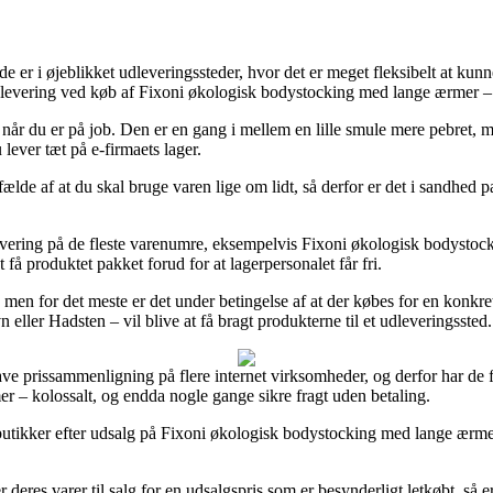
 er i øjeblikket udleveringssteder, hvor det er meget fleksibelt at kunne
 af levering ved køb af Fixoni økologisk bodystocking med lange ærmer –
il når du er på job. Den er en gang i mellem en lille smule mere pebret, 
lever tæt på e-firmaets lager.
ælde af at du skal bruge varen lige om lidt, så derfor er det i sandhed 
evering på de fleste varenumre, eksempelvis Fixoni økologisk bodystock
 få produktet pakket forud for at lagerpersonalet får fri.
men for det meste er det under betingelse af at der købes for en konkret
ller Hadsten – vil blive at få bragt produkterne til et udleveringssted.
 lave prissammenligning på flere internet virksomheder, og derfor har de
mer – kolossalt, og endda nogle gange sikre fragt uden betaling.
butikker efter udsalg på Fixoni økologisk bodystocking med lange ærmer
r deres varer til salg for en udsalgspris som er besynderligt letkøbt, så