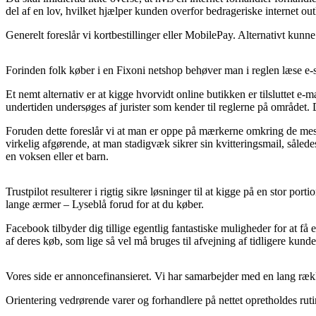
del af en lov, hvilket hjælper kunden overfor bedrageriske internet outl
Generelt foreslår vi kortbestillinger eller MobilePay. Alternativt kunne 
Forinden folk køber i en Fixoni netshop behøver man i reglen læse e-s
Et nemt alternativ er at kigge hvorvidt online butikken er tilsluttet e-
undertiden undersøges af jurister som kender til reglerne på området. 
Foruden dette foreslår vi at man er oppe på mærkerne omkring de mest
virkelig afgørende, at man stadigvæk sikrer sin kvitteringsmail, sål
en voksen eller et barn.
Trustpilot resulterer i rigtig sikre løsninger til at kigge på en stor 
lange ærmer – Lyseblå forud for at du køber.
Facebook tilbyder dig tillige egentlig fantastiske muligheder for at f
af deres køb, som lige så vel må bruges til afvejning af tidligere kunde
Vores side er annoncefinansieret. Vi har samarbejder med en lang rækk
Orientering vedrørende varer og forhandlere på nettet opretholdes ruti