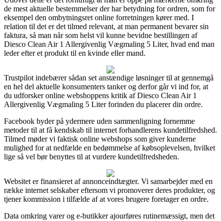
de mest aktuelle bestemmelser der har betydning for ordren, som for
eksempel den ombytningsret online forretningen kører med. I
relation til det er det tilmed relevant, at man permanent bevarer sin
faktura, så man når som helst vil kunne bevidne bestillingen af
Diesco Clean Air 1 Allergivenlig Vægmaling 5 Liter, hvad end man
leder efter et produkt til en kvinde eller mand.
Trustpilot indebærer sådan set anstændige løsninger til at gennemgå
en hel del aktuelle konsumenters tanker og derfor går vi ind for, at
du udforsker online webshoppens kritik af Diesco Clean Air 1
Allergivenlig Vægmaling 5 Liter forinden du placerer din ordre.
Facebook byder på ydermere uden sammenligning fornemme
metoder til at få kendskab til internet forhandlerens kundetilfredshed.
Tilmed møder vi faktisk online webshops som giver kunderne
mulighed for at nedfælde en bedømmelse af købsoplevelsen, hvilket
lige så vel bør benyttes til at vurdere kundetilfredsheden.
Websitet er finansieret af annonceindtægter. Vi samarbejder med en
række internet selskaber eftersom vi promoverer deres produkter, og
tjener kommission i tilfælde af at vores brugere foretager en ordre.
Data omkring varer og e-butikker ajourføres rutinemæssigt, men det