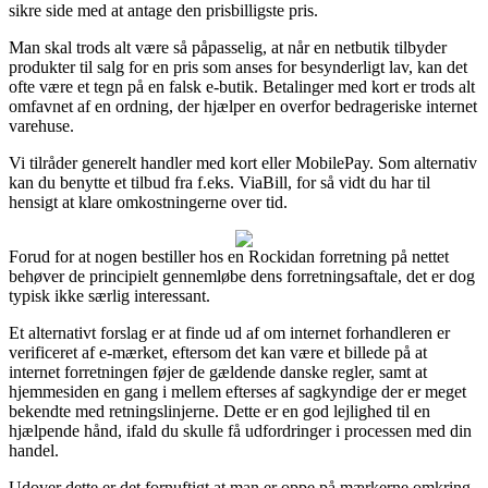
sikre side med at antage den prisbilligste pris.
Man skal trods alt være så påpasselig, at når en netbutik tilbyder
produkter til salg for en pris som anses for besynderligt lav, kan det
ofte være et tegn på en falsk e-butik. Betalinger med kort er trods alt
omfavnet af en ordning, der hjælper en overfor bedrageriske internet
varehuse.
Vi tilråder generelt handler med kort eller MobilePay. Som alternativ
kan du benytte et tilbud fra f.eks. ViaBill, for så vidt du har til
hensigt at klare omkostningerne over tid.
Forud for at nogen bestiller hos en Rockidan forretning på nettet
behøver de principielt gennemløbe dens forretningsaftale, det er dog
typisk ikke særlig interessant.
Et alternativt forslag er at finde ud af om internet forhandleren er
verificeret af e-mærket, eftersom det kan være et billede på at
internet forretningen føjer de gældende danske regler, samt at
hjemmesiden en gang i mellem efterses af sagkyndige der er meget
bekendte med retningslinjerne. Dette er en god lejlighed til en
hjælpende hånd, ifald du skulle få udfordringer i processen med din
handel.
Udover dette er det fornuftigt at man er oppe på mærkerne omkring