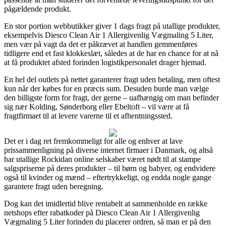
pågældende produkt.
En stor portion webbutikker giver 1 dags fragt på utallige produkter,
eksempelvis Diesco Clean Air 1 Allergivenlig Vægmaling 5 Liter,
men vær på vagt da det er påkrævet at handlen gemmenføres
tidligere end et fast klokkeslæt, således at de har en chance for at nå
at få produktet afsted forinden logistikpersonalet drager hjemad.
En hel del outlets på nettet garanterer fragt uden betaling, men oftest
kun når der købes for en præcis sum. Desuden burde man vælge
den billigste form for fragt, der gerne – uafhængig om man befinder
sig nær Kolding, Sønderborg eller Ebeltoft – vil være at få
fragtfirmaet til at levere varerne til et afhentningssted.
Det er i dag ret fremkommeligt for alle og enhver at lave
prissammenligning på diverse internet firmaer i Danmark, og altså
har utallige Rockidan online selskaber været nødt til at stampe
salgspriserne på deres produkter – til børn og babyer, og endvidere
også til kvinder og mænd – eftertrykkeligt, og endda nogle gange
garantere fragt uden beregning.
Dog kan det imidlertid blive rentabelt at sammenholde en række
netshops efter rabatkoder på Diesco Clean Air 1 Allergivenlig
Vægmaling 5 Liter forinden du placerer ordren, så man er på den