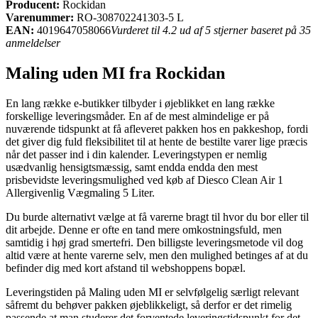
Producent:
Rockidan
Varenummer:
RO-308702241303-5 L
EAN:
4019647058066
Vurderet til 4.2 ud af 5 stjerner baseret på 35
anmeldelser
Maling uden MI fra Rockidan
En lang række e-butikker tilbyder i øjeblikket en lang række
forskellige leveringsmåder. En af de mest almindelige er på
nuværende tidspunkt at få afleveret pakken hos en pakkeshop, fordi
det giver dig fuld fleksibilitet til at hente de bestilte varer lige præcis
når det passer ind i din kalender. Leveringstypen er nemlig
usædvanlig hensigtsmæssig, samt endda endda den mest
prisbevidste leveringsmulighed ved køb af Diesco Clean Air 1
Allergivenlig Vægmaling 5 Liter.
Du burde alternativt vælge at få varerne bragt til hvor du bor eller til
dit arbejde. Denne er ofte en tand mere omkostningsfuld, men
samtidig i høj grad smertefri. Den billigste leveringsmetode vil dog
altid være at hente varerne selv, men den mulighed betinges af at du
befinder dig med kort afstand til webshoppens bopæl.
Leveringstiden på Maling uden MI er selvfølgelig særligt relevant
såfremt du behøver pakken øjeblikkeligt, så derfor er det rimelig
passende at man studerer det forventede leveringstidspunkt for det