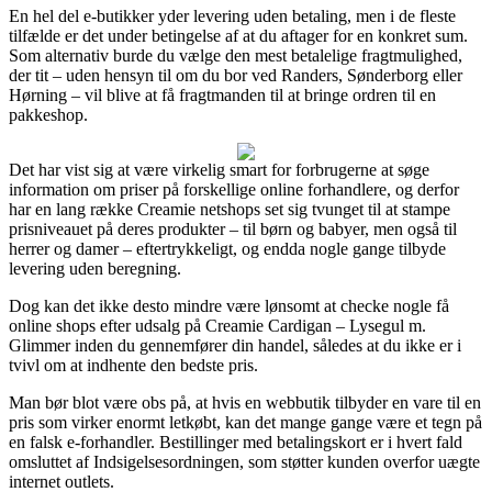
En hel del e-butikker yder levering uden betaling, men i de fleste
tilfælde er det under betingelse af at du aftager for en konkret sum.
Som alternativ burde du vælge den mest betalelige fragtmulighed,
der tit – uden hensyn til om du bor ved Randers, Sønderborg eller
Hørning – vil blive at få fragtmanden til at bringe ordren til en
pakkeshop.
Det har vist sig at være virkelig smart for forbrugerne at søge
information om priser på forskellige online forhandlere, og derfor
har en lang række Creamie netshops set sig tvunget til at stampe
prisniveauet på deres produkter – til børn og babyer, men også til
herrer og damer – eftertrykkeligt, og endda nogle gange tilbyde
levering uden beregning.
Dog kan det ikke desto mindre være lønsomt at checke nogle få
online shops efter udsalg på Creamie Cardigan – Lysegul m.
Glimmer inden du gennemfører din handel, således at du ikke er i
tvivl om at indhente den bedste pris.
Man bør blot være obs på, at hvis en webbutik tilbyder en vare til en
pris som virker enormt letkøbt, kan det mange gange være et tegn på
en falsk e-forhandler. Bestillinger med betalingskort er i hvert fald
omsluttet af Indsigelsesordningen, som støtter kunden overfor uægte
internet outlets.