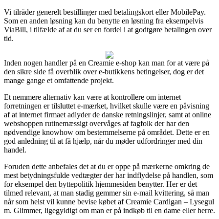
Vi tilråder generelt bestillinger med betalingskort eller MobilePay.
Som en anden løsning kan du benytte en løsning fra eksempelvis
ViaBill, i tilfælde af at du ser en fordel i at godtgøre betalingen over
tid.
Inden nogen handler på en Creamie e-shop kan man for at være på
den sikre side få overblik over e-butikkens betingelser, dog er det
mange gange et omfattende projekt.
Et nemmere alternativ kan være at kontrollere om internet
forretningen er tilsluttet e-mærket, hvilket skulle være en påvisning
af at internet firmaet adlyder de danske retningslinjer, samt at online
webshoppen rutinemæssigt overvåges af fagfolk der har den
nødvendige knowhow om bestemmelserne på området. Dette er en
god anledning til at få hjælp, når du møder udfordringer med din
handel.
Foruden dette anbefales det at du er oppe på mærkerne omkring de
mest betydningsfulde vedtægter der har indflydelse på handlen, som
for eksempel den byttepolitik hjemmesiden benytter. Her er det
tilmed relevant, at man stadig gemmer sin e-mail kvittering, så man
når som helst vil kunne bevise købet af Creamie Cardigan – Lysegul
m. Glimmer, ligegyldigt om man er på indkøb til en dame eller herre.