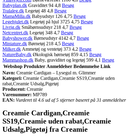
Babyplan.dk
Graviditet 94 4,8
Besøg
Tralaleg.dk
Legetøj 48 4,8
Besøg
MamaMilla.dk
Babyudstyr 126 4,75
Besøg
Legehjulet.dk
Legetøj på hjul 3725 4,75
Besøg
Livrig.dk
Småbørnsudstyr 218 4,7
Besøg
Netcentret.dk
Legetøj 348 4,7
Besøg
Babyshower.dk
Børneudstyr 4142 4,7
Besøg
Miniature.dk
Børnetøj 218 4,5
Besøg
Milker.dk
Ammetøj og ventetøj 373 4,2
Besøg
NatureBaby.dk
Økologisk børnetøj 859 4,15
Besøg
Mammashop.dk
Baby, graviditet og legetøj 599 4,1
Besøg
Webshop
Produkter
Anmeldelser
Bedømmelse
Link
Navn:
Creamie Cardigan – Lysegul m. Glimmer
Kategori:
Creamie Cardigan,Creamie SS19,Creamie uden
rabat,Creamie Udsalg,Pigetøj
Producent:
Creamie
Varenummer:
MP789
EAN:
Vurderet til 4.6 ud af 5 stjerner baseret på 31 anmeldelser
Creamie Cardigan,Creamie
SS19,Creamie uden rabat,Creamie
Udsalg,Pigetøj fra Creamie