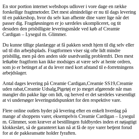
En stor portion internet webshops udlover i vore dage en række
forskellige fragtmetoder. Det mest almindelige er nu til dags levering
til en pakkeshop, hvor du selv kan afhente dine varer lige når det
passer dig. Fragtløsningen er jo særdeles ukompliceret, og tit
desuden den prisbilligste leveringsmåde ved køb af Creamie
Cardigan – Lysegul m. Glimmer.
Du kunne tillige planlægge at få pakken sendt hjem til dig selv eller
ud til din arbejdsplads. Fragtformen viser sig ofte lidt mindre
prisbillig, men på den anden side usædvanlig problemfri. Den mest
letkøbte fragtform kan ikke modsiges at være selv at hente ordren,
som jo er betinget af at du lever med kort afstand til e-forretningens
arbejdslager.
Antal dages levering på Creamie Cardigan,Creamie SS19,Creamie
uden rabat,Creamie Udsalg,Pigetøj er jo meget afgørende når man
mangler din pakke lige om lidt, og herved er det særdeles væsentligt
at vi undersøger leveringstidspunktet for den respektive vare.
Flere online outlets byder på levering efter en enkelt hverdag på
mange af shoppens varer, eksempelvis Creamie Cardigan – Lysegul
m. Glimmer, som kræver at bestillingen fuldbyrdes inden et nøjagtigt
klokkeslæt, så de garanteret kan nå at få de nye varer betjent forud
for at de pakkeansatte holder fyraften.