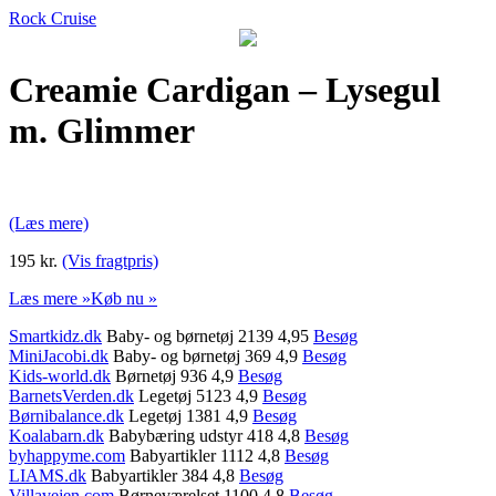
Rock Cruise
Creamie Cardigan – Lysegul
m. Glimmer
(Læs mere)
195 kr.
(Vis fragtpris)
Læs mere »
Køb nu »
Smartkidz.dk
Baby- og børnetøj 2139 4,95
Besøg
MiniJacobi.dk
Baby- og børnetøj 369 4,9
Besøg
Kids-world.dk
Børnetøj 936 4,9
Besøg
BarnetsVerden.dk
Legetøj 5123 4,9
Besøg
Børnibalance.dk
Legetøj 1381 4,9
Besøg
Koalabarn.dk
Babybæring udstyr 418 4,8
Besøg
byhappyme.com
Babyartikler 1112 4,8
Besøg
LIAMS.dk
Babyartikler 384 4,8
Besøg
Villavejen.com
Børneværelset 1100 4,8
Besøg