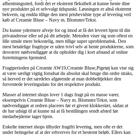
afhentningssted, fordi det er ekstremt fleksibelt at kunne hente dine
nye produkter på et selvvalgt tidspunkt. Løsningen er altså ekstremt
bekvem, og endda tillige den mest prisbevidste type af levering ved
køb af Creamie Bluse – Navy m. Blomster/Tekst.
Du kunne ydermere afveje for og imod at få det leveret hjem til din
privatadresse eller ud på dit arbejde. Metoden viser sig som oftest en
lille smule mere bekostelig, men tillige super uproblematisk. Den
mest betalelige fragttype er uden tvivl selv at hente produkterne, som
desværre nødvendiggør at du opholder dig i kort afstand af online
forretningens hjemsted.
Fragtperioden på Creamie AW19,Creamie Bluse,Pigetøj kan vise sig
at være særligt vigtig forudsat du absolut skal bruge din ordre straks,
så herved er det særdeles afgørende at man dobbelttjekker den
forventede leveringsdato for det respektive produkt.
Masser af internet shops lover 1 dags fragt på en masse varer,
eksempelvis Creamie Bluse – Navy m. Blomster/Tekst, som
nødvendiggør at ordren placeres før et givent klokkeslæt, sådan at
de har udsigt til at kunne nå at få bestillingen sendt afsted før
medarbejderne tager hjem.
Enkelte internet shops tilbyder fragtfri levering, men ofte er det
under betingelse af at der erhverves for et bestemt beløb. Ellers kan