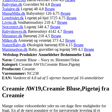
Babyplan.dk
Graviditet 94 4,8
Besøg
Tralaleg.dk
Legetøj 48 4,8
Besøg
MamaMilla.dk
Babyudstyr 126 4,75
Besøg
Legehjulet.dk
Legetøj på hjul 3725 4,75
Besøg
Livrig.dk
Småbørnsudstyr 218 4,7
Besøg
Netcentret.dk
Legetøj 348 4,7
Besøg
Babyshower.dk
Børneudstyr 4142 4,7
Besøg
Miniature.dk
Børnetøj 218 4,5
Besøg
Milker.dk
Ammetøj og ventetøj 373 4,2
Besøg
NatureBaby.dk
Økologisk børnetøj 859 4,15
Besøg
Mammashop.dk
Baby, graviditet og legetøj 599 4,1
Besøg
Webshop
Produkter
Anmeldelser
Bedømmelse
Link
Navn:
Creamie Bluse – Navy m. Blomster/Tekst
Kategori:
Creamie AW19,Creamie Bluse,Pigetøj
Producent:
Creamie
Varenummer:
NC238
EAN:
Vurderet til 4.8 ud af 5 stjerner baseret på 16 anmeldelser
Creamie AW19,Creamie Bluse,Pigetøj fra
Creamie
Mange online virksomheder yder nu om dage flere muligheder for
fragt. En af de mest populære er for nærværende levering til et