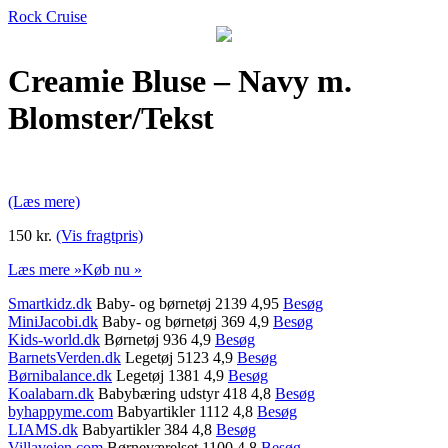
Rock Cruise
Creamie Bluse – Navy m.
Blomster/Tekst
(Læs mere)
150 kr.
(Vis fragtpris)
Læs mere »
Køb nu »
Smartkidz.dk
Baby- og børnetøj 2139 4,95
Besøg
MiniJacobi.dk
Baby- og børnetøj 369 4,9
Besøg
Kids-world.dk
Børnetøj 936 4,9
Besøg
BarnetsVerden.dk
Legetøj 5123 4,9
Besøg
Børnibalance.dk
Legetøj 1381 4,9
Besøg
Koalabarn.dk
Babybæring udstyr 418 4,8
Besøg
byhappyme.com
Babyartikler 1112 4,8
Besøg
LIAMS.dk
Babyartikler 384 4,8
Besøg
Villavejen.com
Børneværelset 1100 4,8
Besøg