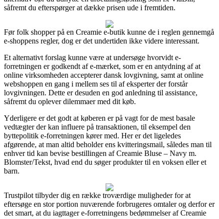
såfremt du efterspørger at dække prisen ude i fremtiden.
Før folk shopper på en Creamie e-butik kunne de i reglen gennemgå
e-shoppens regler, dog er det undertiden ikke videre interessant.
Et alternativt forslag kunne være at undersøge hvorvidt e-
forretningen er godkendt af e-mærket, som er en antydning af at
online virksomheden accepterer dansk lovgivning, samt at online
webshoppen en gang i mellem ses til af eksperter der forstår
lovgivningen. Dette er desuden en god anledning til assistance,
såfremt du oplever dilemmaer med dit køb.
Yderligere er det godt at køberen er på vagt for de mest basale
vedtægter der kan influere på transaktionen, til eksempel den
byttepolitik e-forretningen kører med. Her er det ligeledes
afgørende, at man altid beholder ens kvitteringsmail, således man til
enhver tid kan bevise bestillingen af Creamie Bluse – Navy m.
Blomster/Tekst, hvad end du søger produkter til en voksen eller et
barn.
Trustpilot tilbyder dig en række troværdige muligheder for at
eftersøge en stor portion nuværende forbrugeres omtaler og derfor er
det smart, at du iagttager e-forretningens bedømmelser af Creamie