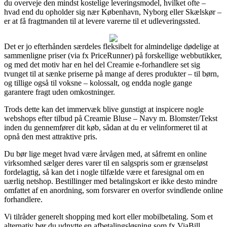
du overveje den mindst kostelige leveringsmodel, hvilket ofte –
hvad end du opholder sig nær København, Nyborg eller Skælskør –
er at få fragtmanden til at levere varerne til et udleveringssted.
Det er jo efterhånden særdeles fleksibelt for almindelige dødelige at
sammenligne priser (via fx PriceRunner) på forskellige webbutikker,
og med det motiv har en hel del Creamie e-forhandlere set sig
tvunget til at sænke priserne på mange af deres produkter – til børn,
og tillige også til voksne – kolossalt, og endda nogle gange
garantere fragt uden omkostninger.
Trods dette kan det immervæk blive gunstigt at inspicere nogle
webshops efter tilbud på Creamie Bluse – Navy m. Blomster/Tekst
inden du gennemfører dit køb, sådan at du er velinformeret til at
opnå den mest attraktive pris.
Du bør lige meget hvad være årvågen med, at såfremt en online
virksomhed sælger deres varer til en salgspris som er grænseløst
fordelagtig, så kan det i nogle tilfælde være et faresignal om en
uærlig netshop. Bestillinger med betalingskort er ikke desto mindre
omfattet af en anordning, som forsvarer en overfor svindlende online
forhandlere.
Vi tilråder generelt shopping med kort eller mobilbetaling. Som et
alternativ bør du udnytte en afbetalingsløsning som fx ViaBill,