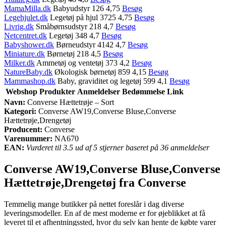
MamaMilla.dk
Babyudstyr 126 4,75
Besøg
Legehjulet.dk
Legetøj på hjul 3725 4,75
Besøg
Livrig.dk
Småbørnsudstyr 218 4,7
Besøg
Netcentret.dk
Legetøj 348 4,7
Besøg
Babyshower.dk
Børneudstyr 4142 4,7
Besøg
Miniature.dk
Børnetøj 218 4,5
Besøg
Milker.dk
Ammetøj og ventetøj 373 4,2
Besøg
NatureBaby.dk
Økologisk børnetøj 859 4,15
Besøg
Mammashop.dk
Baby, graviditet og legetøj 599 4,1
Besøg
Webshop
Produkter
Anmeldelser
Bedømmelse
Link
Navn:
Converse Hættetrøje – Sort
Kategori:
Converse AW19,Converse Bluse,Converse
Hættetrøje,Drengetøj
Producent:
Converse
Varenummer:
NA670
EAN:
Vurderet til 3.5 ud af 5 stjerner baseret på 36 anmeldelser
Converse AW19,Converse Bluse,Converse
Hættetrøje,Drengetøj fra Converse
Temmelig mange butikker på nettet foreslår i dag diverse
leveringsmodeller. En af de mest moderne er for øjeblikket at få
leveret til et afhentningssted, hvor du selv kan hente de købte varer