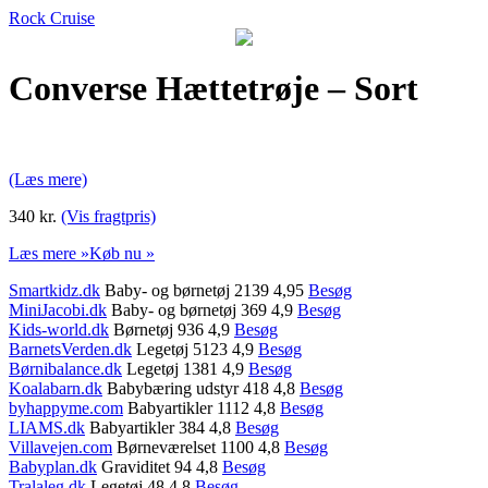
Rock Cruise
Converse Hættetrøje – Sort
(Læs mere)
340 kr.
(Vis fragtpris)
Læs mere »
Køb nu »
Smartkidz.dk
Baby- og børnetøj 2139 4,95
Besøg
MiniJacobi.dk
Baby- og børnetøj 369 4,9
Besøg
Kids-world.dk
Børnetøj 936 4,9
Besøg
BarnetsVerden.dk
Legetøj 5123 4,9
Besøg
Børnibalance.dk
Legetøj 1381 4,9
Besøg
Koalabarn.dk
Babybæring udstyr 418 4,8
Besøg
byhappyme.com
Babyartikler 1112 4,8
Besøg
LIAMS.dk
Babyartikler 384 4,8
Besøg
Villavejen.com
Børneværelset 1100 4,8
Besøg
Babyplan.dk
Graviditet 94 4,8
Besøg
Tralaleg.dk
Legetøj 48 4,8
Besøg