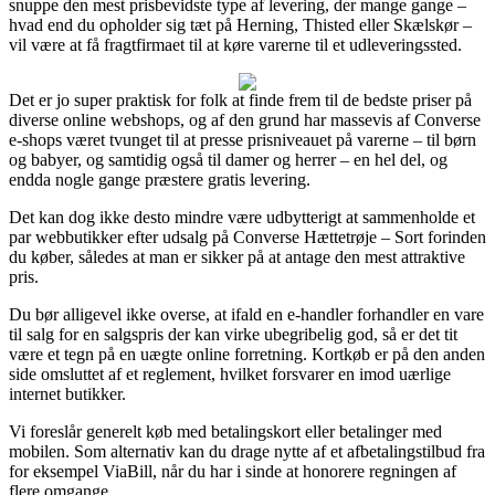
snuppe den mest prisbevidste type af levering, der mange gange –
hvad end du opholder sig tæt på Herning, Thisted eller Skælskør –
vil være at få fragtfirmaet til at køre varerne til et udleveringssted.
Det er jo super praktisk for folk at finde frem til de bedste priser på
diverse online webshops, og af den grund har massevis af Converse
e-shops været tvunget til at presse prisniveauet på varerne – til børn
og babyer, og samtidig også til damer og herrer – en hel del, og
endda nogle gange præstere gratis levering.
Det kan dog ikke desto mindre være udbytterigt at sammenholde et
par webbutikker efter udsalg på Converse Hættetrøje – Sort forinden
du køber, således at man er sikker på at antage den mest attraktive
pris.
Du bør alligevel ikke overse, at ifald en e-handler forhandler en vare
til salg for en salgspris der kan virke ubegribelig god, så er det tit
være et tegn på en uægte online forretning. Kortkøb er på den anden
side omsluttet af et reglement, hvilket forsvarer en imod uærlige
internet butikker.
Vi foreslår generelt køb med betalingskort eller betalinger med
mobilen. Som alternativ kan du drage nytte af et afbetalingstilbud fra
for eksempel ViaBill, når du har i sinde at honorere regningen af
flere omgange.