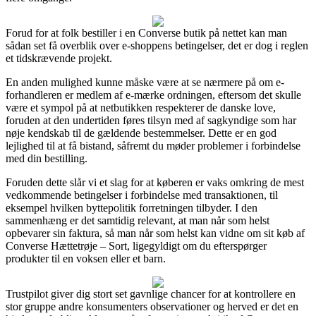
Forud for at folk bestiller i en Converse butik på nettet kan man
sådan set få overblik over e-shoppens betingelser, det er dog i reglen
et tidskrævende projekt.
En anden mulighed kunne måske være at se nærmere på om e-
forhandleren er medlem af e-mærke ordningen, eftersom det skulle
være et sympol på at netbutikken respekterer de danske love,
foruden at den undertiden føres tilsyn med af sagkyndige som har
nøje kendskab til de gældende bestemmelser. Dette er en god
lejlighed til at få bistand, såfremt du møder problemer i forbindelse
med din bestilling.
Foruden dette slår vi et slag for at køberen er vaks omkring de mest
vedkommende betingelser i forbindelse med transaktionen, til
eksempel hvilken byttepolitik forretningen tilbyder. I den
sammenhæng er det samtidig relevant, at man når som helst
opbevarer sin faktura, så man når som helst kan vidne om sit køb af
Converse Hættetrøje – Sort, ligegyldigt om du efterspørger
produkter til en voksen eller et barn.
Trustpilot giver dig stort set gavnlige chancer for at kontrollere en
stor gruppe andre konsumenters observationer og herved er det en