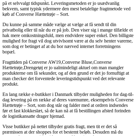
på et selvvalgt tidspunkt. Leveringsmetoden er jo usædvanlig
bekvem, samt typisk ydermere den mest betalelige fragtmetode ved
køb af Converse Hættetrøje – Sort.
Du kunne på samme måde vælge at vælge at få sendt til din
privatbolig eller til når du er på job. Den viser sig i mange tilfælde et
hak mere omkostningsfuld, men endvidere super enkel. Den billigste
mulighed for fragt vil dog utvivlsomt være at du selv henter varerne,
som dog er betinget af at du bor nærved internet forretningens
bopæl.
Fragttiden på Converse AW19,Converse Bluse,Converse
Hættetrøje,Drengetøj er jo ualmindeligt aktuel om man mangler
produkterne om få sekunder, og af den grund er det jo fornuftigt at
man checker det forventede leveringstidspunkt ved det relevante
produkt.
En lang række e-butikker i Danmark tilbyder muligheden for dag-til-
dag levering på en række af deres varenumre, eksempelvis Converse
Hættetrøje – Sort, som dog står og falder med at ordren indsendes
før et fast klokkeslæt, så de kan nå at få bestillingen afsted forinden
de logistikansatte drager hjemad.
Visse butikker på nettet tilbyder gratis fragt, men tit er det så
præmissen at der shoppes for et bestemt beløb. Desuden må du