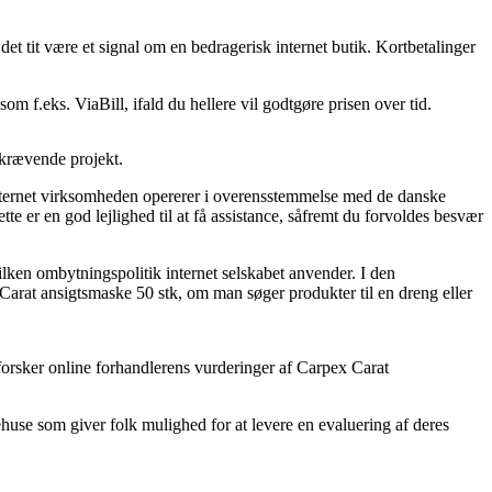
r det tit være et signal om en bedragerisk internet butik. Kortbetalinger
om f.eks. ViaBill, ifald du hellere vil godtgøre prisen over tid.
dskrævende projekt.
nternet virksomheden opererer i overensstemmelse med de danske
 er en god lejlighed til at få assistance, såfremt du forvoldes besvær
lken ombytningspolitik internet selskabet anvender. I den
Carat ansigtsmaske 50 stk, om man søger produkter til en dreng eller
erforsker online forhandlerens vurderinger af Carpex Carat
huse som giver folk mulighed for at levere en evaluering af deres