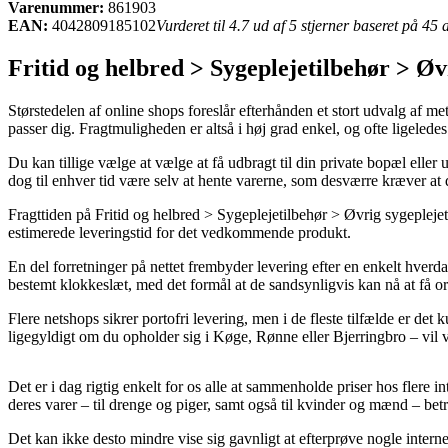
Varenummer:
861903
EAN:
4042809185102
Vurderet til 4.7 ud af 5 stjerner baseret på 45
Fritid og helbred > Sygeplejetilbehør > Øv
Størstedelen af online shops foreslår efterhånden et stort udvalg af m
passer dig. Fragtmuligheden er altså i høj grad enkel, og ofte ligeled
Du kan tillige vælge at vælge at få udbragt til din private bopæl elle
dog til enhver tid være selv at hente varerne, som desværre kræver at
Fragttiden på Fritid og helbred > Sygeplejetilbehør > Øvrig sygeplejeti
estimerede leveringstid for det vedkommende produkt.
En del forretninger på nettet frembyder levering efter en enkelt hverd
bestemt klokkeslæt, med det formål at de sandsynligvis kan nå at få or
Flere netshops sikrer portofri levering, men i de fleste tilfælde er de
ligegyldigt om du opholder sig i Køge, Rønne eller Bjerringbro – vil v
Det er i dag rigtig enkelt for os alle at sammenholde priser hos flere 
deres varer – til drenge og piger, samt også til kvinder og mænd – bet
Det kan ikke desto mindre vise sig gavnligt at efterprøve nogle interne