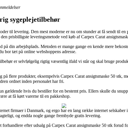
 anmeldelser
rig sygeplejetilbehør
etoder til levering. Den mest moderne er nu om stunder at få sendt til e
es den prisbilligste leveringsmetode ved køb af Carpex Carat ansigtsmask
r ud på din arbejdsplads. Metoden er mange gange en kende mere bekostel
 du bor tæt på online webshoppens adresse.
lbehør er selvfølgelig rigtig væsentlig ifald vi står og skal bruge produ
ag på flere produkter, eksempelvis Carpex Carat ansigtsmaske 50 stk, men
dren ordnet inden personalet har fri.
t kun gældende hvis du bestiller for en bestemt pris. Ellers skulle du snu
ære at få kørt varerne til en pakkeshop.
internet firmaer i Danmark, og ergo har en lang række internet selskaber
ragteligt, og endda nogle gange frembyde gratis levering.
t forhandlere efter udsalg på Carpex Carat ansigtsmaske 50 stk forud for 