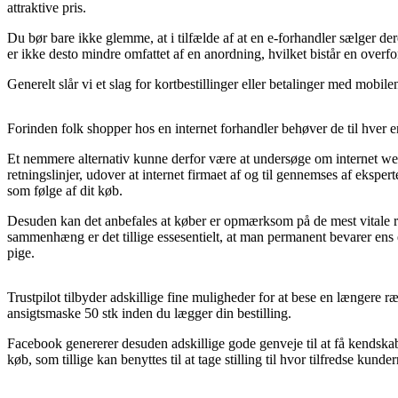
attraktive pris.
Du bør bare ikke glemme, at i tilfælde af at en e-forhandler sælger deres
er ikke desto mindre omfattet af en anordning, hvilket bistår en overfo
Generelt slår vi et slag for kortbestillinger eller betalinger med mobil
Forinden folk shopper hos en internet forhandler behøver de til hver en
Et nemmere alternativ kunne derfor være at undersøge om internet w
retningslinjer, udover at internet firmaet af og til gennemses af eks
som følge af dit køb.
Desuden kan det anbefales at køber er opmærksom på de mest vitale re
sammenhæng er det tillige essesentielt, at man permanent bevarer ens 
pige.
Trustpilot tilbyder adskillige fine muligheder for at bese en længere r
ansigtsmaske 50 stk inden du lægger din bestilling.
Facebook genererer desuden adskillige gode genveje til at få kendskab
køb, som tillige kan benyttes til at tage stilling til hvor tilfredse kunder