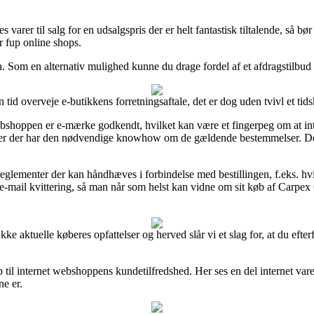
 varer til salg for en udsalgspris der er helt fantastisk tiltalende, så bø
r fup online shops.
en. Som en alternativ mulighed kunne du drage fordel af et afdragstilbud s
 tid overveje e-butikkens forretningsaftale, det er dog uden tvivl et ti
ebshoppen er e-mærke godkendt, hvilket kan være et fingerpeg om at i
perter der har den nødvendige knowhow om de gældende bestemmelser. Dette
glementer der kan håndhæves i forbindelse med bestillingen, f.eks. hvi
e-mail kvittering, så man når som helst kan vidne om sit køb af Carpex 
ække aktuelle køberes opfattelser og herved slår vi et slag for, at du eft
 til internet webshoppens kundetilfredshed. Her ses en del internet vare
ne er.