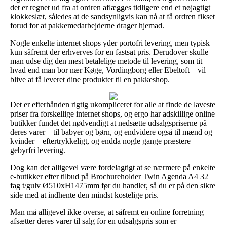
det er regnet ud fra at ordren aflægges tidligere end et nøjagtigt
klokkeslæt, således at de sandsynligvis kan nå at få ordren fikset
forud for at pakkemedarbejderne drager hjemad.
Nogle enkelte internet shops yder portofri levering, men typisk
kun såfremt der erhverves for en fastsat pris. Derudover skulle
man udse dig den mest betalelige metode til levering, som tit –
hvad end man bor nær Køge, Vordingborg eller Ebeltoft – vil
blive at få leveret dine produkter til en pakkeshop.
Det er efterhånden rigtig ukompliceret for alle at finde de laveste
priser fra forskellige internet shops, og ergo har adskillige online
butikker fundet det nødvendigt at nedsætte udsalgspriserne på
deres varer – til babyer og børn, og endvidere også til mænd og
kvinder – eftertrykkeligt, og endda nogle gange præstere
gebyrfri levering.
Dog kan det alligevel være fordelagtigt at se nærmere på enkelte
e-butikker efter tilbud på Brochureholder Twin Agenda A4 32
fag t/gulv Ø510xH1475mm før du handler, så du er på den sikre
side med at indhente den mindst kostelige pris.
Man må alligevel ikke overse, at såfremt en online forretning
afsætter deres varer til salg for en udsalgspris som er