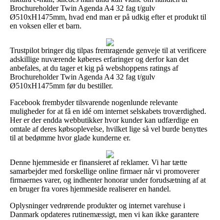
Brochureholder Twin Agenda A4 32 fag t/gulv
Ø510xH1475mm, hvad end man er på udkig efter et produkt til
en voksen eller et barn.
Trustpilot bringer dig tilpas fremragende genveje til at verificere
adskillige nuværende køberes erfaringer og derfor kan det
anbefales, at du tager et kig på webshoppens ratings af
Brochureholder Twin Agenda A4 32 fag t/gulv
Ø510xH1475mm før du bestiller.
Facebook frembyder tilsvarende nogenlunde relevante
muligheder for at få en idé om internet selskabets troværdighed.
Her er der endda webbutikker hvor kunder kan udfærdige en
omtale af deres købsoplevelse, hvilket lige så vel burde benyttes
til at bedømme hvor glade kunderne er.
Denne hjemmeside er finansieret af reklamer. Vi har tætte
samarbejder med forskellige online firmaer når vi promoverer
firmaernes varer, og indhenter honorar under forudsætning af at
en bruger fra vores hjemmeside realiserer en handel.
Oplysninger vedrørende produkter og internet varehuse i
Danmark opdateres rutinemæssigt, men vi kan ikke garantere