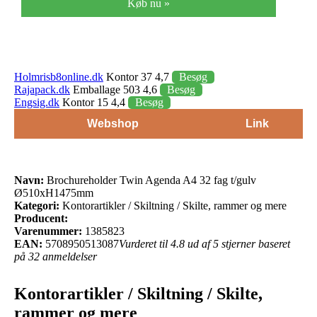
Køb nu »
Holmrisb8online.dk
Kontor 37 4,7
Besøg
Rajapack.dk
Emballage 503 4,6
Besøg
Engsig.dk
Kontor 15 4,4
Besøg
Webshop
Link
Navn:
Brochureholder Twin Agenda A4 32 fag t/gulv
Ø510xH1475mm
Kategori:
Kontorartikler / Skiltning / Skilte, rammer og mere
Producent:
Varenummer:
1385823
EAN:
5708950513087
Vurderet til 4.8 ud af 5 stjerner baseret
på 32 anmeldelser
Kontorartikler / Skiltning / Skilte,
rammer og mere