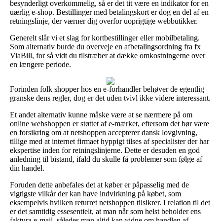
besynderligt overkommelig, så er det tit være en indikator for en
uærlig e-shop. Bestillinger med betalingskort er dog en del af en
retningslinje, der værner dig overfor uoprigtige webbutikker.
Generelt slår vi et slag for kortbestillinger eller mobilbetaling.
Som alternativ burde du overveje en afbetalingsordning fra fx
ViaBill, for så vidt du tilstræber at dække omkostningerne over
en længere periode.
Forinden folk shopper hos en e-forhandler behøver de egentlig
granske dens regler, dog er det uden tvivl ikke videre interessant.
Et andet alternativ kunne måske være at se nærmere på om
online webshoppen er støttet af e-mærket, eftersom det bør være
en forsikring om at netshoppen accepterer dansk lovgivning,
tillige med at internet firmaet hyppigt tilses af specialister der har
ekspertise inden for retningslinjerne. Dette er desuden en god
anledning til bistand, ifald du skulle få problemer som følge af
din handel.
Foruden dette anbefales det at køber er påpasselig med de
vigtigste vilkår der kan have indvirkning på købet, som
eksempelvis hvilken returret netshoppen tilsikrer. I relation til det
er det samtidig essesentielt, at man når som helst beholder ens
faktura e-mail, således man altid kan vidne om handlen af