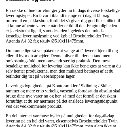
En række online forretninger yder nu til dags diverse forskellige
leveringstyper. En favorit iblandt mange er i dag at få bragt
ordren til en pakkeshop, fordi det så giver dig god fleksibilitet til
at kunne afhente varerne når der er tid til det. Fragtmuligheden
er jo ekstremt ligetil, samt desuden ligeledes den mindst
kostelige leveringsløsning ved køb af Brochureholder Twin
Agenda A4 32 fag t/gulv Ø510xH1475mm.
Du kunne lige så vel påtænke at vælge at få leveret hjem til dig
eller til hvor du arbejder. Denne bliver til tider en tand mere
omkostningsfuld, men omvendt særligt praktisk. Den mest
betalelige mulighed for levering kan ikke benægtes at være at du
selv henter produkterne, men den mulighed betinges af at du
befinder dig tæt på webshoppens lager.
Leveringsdygtigheden på Kontorartikler / Skiltning / Skilte,
rammer og mere er jo virkelig væsentlig forudsat du absolut skal
bruge dine nye varer nu og her, så med det formål er det skam
fornuftigt at du ser nærmere på det anslåede leveringstidspunkt
ved det vedkommende produkt.
En del internet varehuse byder på muligheden for dag-til-dag
levering på en hel del varer, eksempelvis Brochureholder Twin
Agenda A4 32 fag t/gulv Ø510xH1475mm, men glem ikke at