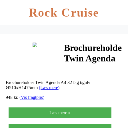
Rock Cruise
Brochureholder
Twin Agenda
A4 32 fag
t/gulv
Brochureholder Twin Agenda A4 32 fag t/gulv
Ø510xH1475m
Ø510xH1475mm
(Læs mere)
948 kr.
(Vis fragtpris)
Læs mere »