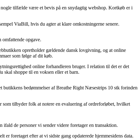
 i nogle tilfælde være et bevis på en snydagtig webshop. Kortkøb er i
sempel ViaBill, hvis du agter at klare omkostningerne senere.
en omfattende opgave.
bbutikken opretholder gældende dansk lovgivning, og at online
emmaer som følge af dit køb.
ningsrettighed online forhandleren bruger. I relation til det er det
 skal shoppe til en voksen eller et barn.
ernet butikkens bedømmelser af Breathe Right Næsestrips 10 stk forinden
som tilbyder folk at notere en evaluering af ordreforløbet, hvilket
ifald de personer vi sender videre foretager en transaktion.
elt er foretaget efter at vi sidste gang opdaterede hjemmesidens data.