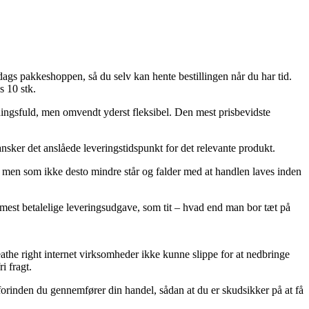
 dags pakkeshoppen, så du selv kan hente bestillingen når du har tid.
s 10 stk.
stningsfuld, men omvendt yderst fleksibel. Den mest prisbevidste
nsker det anslåede leveringstidspunkt for det relevante produkt.
, men som ikke desto mindre står og falder med at handlen laves inden
 mest betalelige leveringsudgave, som tit – hvad end man bor tæt på
eathe right internet virksomheder ikke kunne slippe for at nedbringe
i fragt.
k forinden du gennemfører din handel, sådan at du er skudsikker på at få