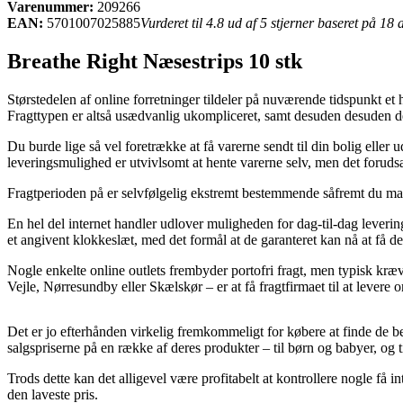
Varenummer:
209266
EAN:
5701007025885
Vurderet til 4.8 ud af 5 stjerner baseret på 18
Breathe Right Næsestrips 10 stk
Størstedelen af online forretninger tildeler på nuværende tidspunkt et
Fragttypen er altså usædvanlig ukompliceret, samt desuden desuden de
Du burde lige så vel foretrække at få varerne sendt til din bolig elle
leveringsmulighed er utvivlsomt at hente varerne selv, men det forudsæ
Fragtperioden på er selvfølgelig ekstremt bestemmende såfremt du mangl
En hel del internet handler udlover muligheden for dag-til-dag leveri
et angivent klokkeslæt, med det formål at de garanteret kan nå at få de
Nogle enkelte online outlets frembyder portofri fragt, men typisk kræ
Vejle, Nørresundby eller Skælskør – er at få fragtfirmaet til at levere o
Det er jo efterhånden virkelig fremkommeligt for købere at finde de be
salgspriserne på en række af deres produkter – til børn og babyer, og 
Trods dette kan det alligevel være profitabelt at kontrollere nogle få 
den laveste pris.