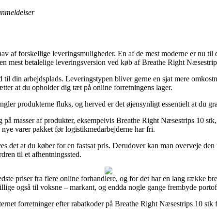
 anmeldelser
 hav af forskellige leveringsmuligheder. En af de mest moderne er nu til
n mest betalelige leveringsversion ved køb af Breathe Right Næsestrip
r ud til din arbejdsplads. Leveringstypen bliver gerne en sjat mere omko
tter at du opholder dig tæt på online forretningens lager.
er produkterne fluks, og herved er det øjensynligt essentielt at du gra
ng på masser af produkter, eksempelvis Breathe Right Næsestrips 10 stk
 nye varer pakket før logistikmedarbejderne har fri.
ves det at du køber for en fastsat pris. Derudover kan man overveje den
rdren til et afhentningssted.
dste priser fra flere online forhandlere, og for det har en lang række br
tillige også til voksne – markant, og endda nogle gange frembyde portofr
internet forretninger efter rabatkoder på Breathe Right Næsestrips 10 st