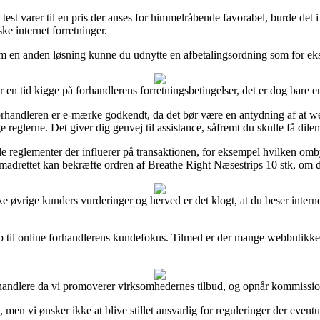
 test varer til en pris der anses for himmelråbende favorabel, burde det
e internet forretninger.
Som en anden løsning kunne du udnytte en afbetalingsordning som for ek
r en tid kigge på forhandlerens forretningsbetingelser, det er dog bare 
handleren er e-mærke godkendt, da det bør være en antydning af at we
 reglerne. Det giver dig genvej til assistance, såfremt du skulle få dil
le reglementer der influerer på transaktionen, for eksempel hvilken ombyt
remadrettet kan bekræfte ordren af Breathe Right Næsestrips 10 stk, om du
række øvrige kunders vurderinger og herved er det klogt, at du beser int
b til online forhandlerens kundefokus. Tilmed er der mange webbutikker 
handlere da vi promoverer virksomhedernes tilbud, og opnår kommission 
en vi ønsker ikke at blive stillet ansvarlig for reguleringer der eventu