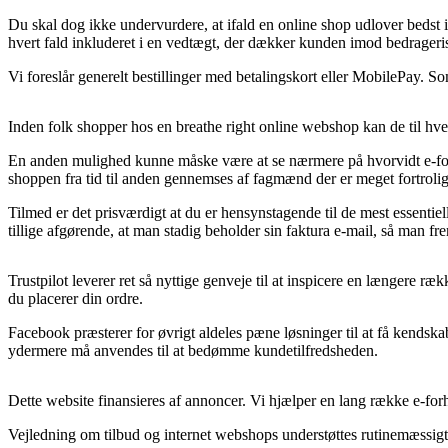
Du skal dog ikke undervurdere, at ifald en online shop udlover bedst i
hvert fald inkluderet i en vedtægt, der dækker kunden imod bedragerisk
Vi foreslår generelt bestillinger med betalingskort eller MobilePay. 
Inden folk shopper hos en breathe right online webshop kan de til hve
En anden mulighed kunne måske være at se nærmere på hvorvidt e-for
shoppen fra tid til anden gennemses af fagmænd der er meget fortrolige
Tilmed er det prisværdigt at du er hensynstagende til de mest essentiel
tillige afgørende, at man stadig beholder sin faktura e-mail, så man f
Trustpilot leverer ret så nyttige genveje til at inspicere en længere 
du placerer din ordre.
Facebook præsterer for øvrigt aldeles pæne løsninger til at få kendska
ydermere må anvendes til at bedømme kundetilfredsheden.
Dette website finansieres af annoncer. Vi hjælper en lang række e-for
Vejledning om tilbud og internet webshops understøttes rutinemæssigt, m