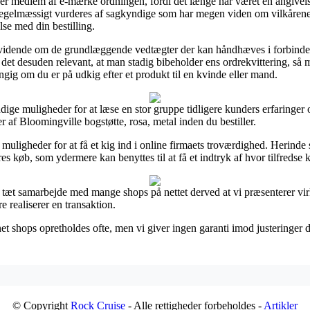
n er medlem af e-mærke ordningen, fordi det længe har været en angivelse
t regelmæssigt vurderes af sagkyndige som har megen viden om vilkårene.
se med din bestilling.
 vidende om de grundlæggende vedtægter der kan håndhæves i forbindel
r det desuden relevant, at man stadig bibeholder ens ordrekvittering, så 
gig om du er på udkig efter et produkt til en kvinde eller mand.
dige muligheder for at læse en stor gruppe tidligere kunders erfaringer o
r af Bloomingville bogstøtte, rosa, metal inden du bestiller.
uligheder for at få et kig ind i online firmaets troværdighed. Herinde 
es køb, som ydermere kan benyttes til at få et indtryk af hvor tilfredse 
et tæt samarbejde med mange shops på nettet derved at vi præsenterer vi
e realiserer en transaktion.
 shops opretholdes ofte, men vi giver ingen garanti imod justeringer de
© Copyright
Rock Cruise
- Alle rettigheder forbeholdes -
Artikler