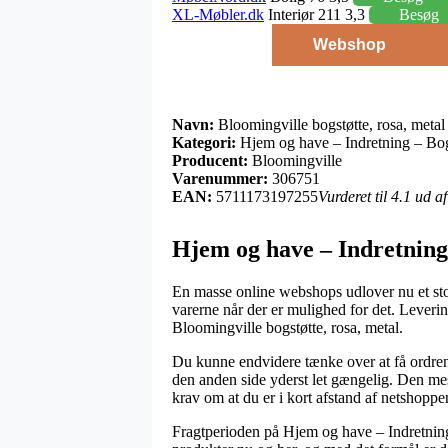
XL-Møbler.dk
Interiør 211 3,3
Besøg
Webshop
Navn:
Bloomingville bogstøtte, rosa, metal
Kategori:
Hjem og have – Indretning – Bog
Producent:
Bloomingville
Varenummer:
306751
EAN:
5711173197255
Vurderet til 4.1 ud a
Hjem og have – Indretning
En masse online webshops udlover nu et stor
varerne når der er mulighed for det. Leverin
Bloomingville bogstøtte, rosa, metal.
Du kunne endvidere tænke over at få ordren s
den anden side yderst let gængelig. Den mest
krav om at du er i kort afstand af netshopp
Fragtperioden på Hjem og have – Indretning