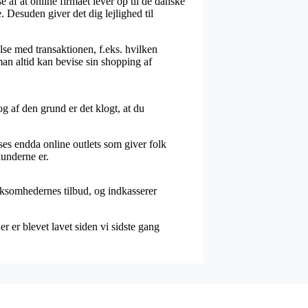
 af at online firmaet lever op til de danske
 Desuden giver det dig lejlighed til
se med transaktionen, f.eks. hvilken
man altid kan bevise sin shopping af
g af den grund er det klogt, at du
ses endda online outlets som giver folk
kunderne er.
rksomhedernes tilbud, og indkasserer
r er blevet lavet siden vi sidste gang