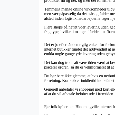
produkter nu og her, og med det formål er d
Temmelig mange online virksomheder tilbyder
men vær påpasselig da det står og falder med
afsted inden logistikmedarbejderne tager hj
Flere shops på nettet yder levering uden geby
fragttype, hvilket i mange tilfælde – uafhæ
Det er jo efterhånden rigtig enkelt for forbr
internet butikker fundet det nødvendigt at 
endda nogle gange yde levering uden gebyr
Det kan dog trods alt være tiden værd at besi
placerer ordren, så du er velinformeret til at
Du bør bare ikke glemme, at hvis en netbuti
forretning. Kortkøb er imidlertid indbefatte
Generelt anbefaler vi shopping med kort elle
af at du vil afbetale beløbet ude i fremtiden.
Før folk køber i en Bloomingville internet 