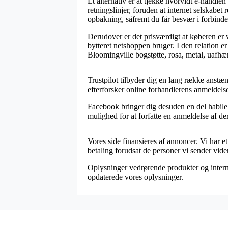
Et alternativ er at tjekke hvorvidt e-handle
retningslinjer, foruden at internet selskabe
opbakning, såfremt du får besvær i forbindel
Derudover er det prisværdigt at køberen er
bytteret netshoppen bruger. I den relation e
Bloomingville bogstøtte, rosa, metal, uafhæn
Trustpilot tilbyder dig en lang række anstæn
efterforsker online forhandlerens anmeldelse
Facebook bringer dig desuden en del habile m
mulighed for at forfatte en anmeldelse af der
Vores side finansieres af annoncer. Vi har 
betaling forudsat de personer vi sender vider
Oplysninger vedrørende produkter og internet
opdaterede vores oplysninger.