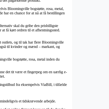
 på det pågældende produkt.
vis Bloomingville bogstøtte, rosa, metal,
e har en chance for at nå at få bestillingen
ternativ skal du gribe den prisbilligste
t få kørt ordren til et afhentningssted.
 outlets, og til tak har flere Bloomingville
 også til kvinder og mænd – markant, og
ingville bogstøtte, rosa, metal inden du
ne det tit være et fingerpeg om en uærlig e-
tet.
ngstilbud fra eksempelvis ViaBill, i tilfælde
lmindeligvis et tidskrævende arbejde.