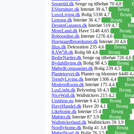
Sengetid.dk
Senge og tilbehør 70 4,8
B
ESfurniture.dk
Interiør 39 4,7
Besøg
LuxoLiving.dk
Bolig 5338 4,7
Besøg
Lepong.dk
Interiør 36 4,7
Besøg
DesignGaragen.dk
Interiør 519 4,7
Be
MoreLand.dk
Have 5148 4,65
Besøg
Boboonline.dk
Interiør 1276 4,6
Besø
Hoejgaardbrugskunst.dk
Interiør 20 4,6
Illux.dk
Dekoration 235 4,6
Besøg
RAW58.dk
Bolig 68 4,6
Besøg
BedreNætter.dk
Senge og tilbehør 726 4,6
Bydahlliving.dk
Bolig 98 4,5
Besøg
MøbelKompagniet.dk
Bolig 239 4,5
B
Plantetorvet.dk
Planter og blomster 6440 4
TrendyLiving.dk
Interiør 1306 4,4
Bes
ModernRoom.dk
Interiør 175 4,4
Bes
LuxLight.dk
Belysning 18 4,3
Besøg
NiceWall.dk
Wallstickers 215 4,2
Bes
Unishop.nu
Interiør 6 4,1
Besøg
HaveHandel.dk
Have 20 4,1
Besøg
Likehome.dk
Interiør 15 4
Besøg
Møbler.dk
Interiør 87 3,9
Besøg
Wallstickerland.dk
Wallstickers 59 3,9
Nordlyhome.dk
Bolig 41 3,8
Besøg
MøbelNord.dk
Bolig 76 3,5
Besøg