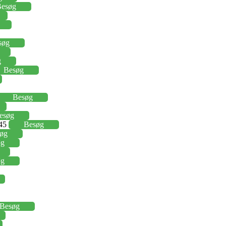
esøg
søg
g
Besøg
Besøg
esøg
,45
Besøg
øg
øg
øg
Besøg