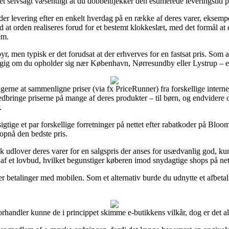
et selvsagt væsentligt at du dobbelttjekker den estimerede leveringstid
 levering efter en enkelt hverdag på en række af deres varer, eksempel
 at orden realiseres forud for et bestemt klokkeslæt, med det formål at d
em.
r, men typisk er det forudsat at der erhverves for en fastsat pris. Som al
ngig om du opholder sig nær København, Nørresundby eller Lystrup – er a
ugerne at sammenligne priser (via fx PriceRunner) fra forskellige internet
nedbringe priserne på mange af deres produkter – til børn, og endvidere
.
gtige et par forskellige forretninger på nettet efter rabatkoder på Bloom
 opnå den bedste pris.
k udlover deres varer for en salgspris der anses for usædvanlig god, kun
t af et lovbud, hvilket begunstiger køberen imod snydagtige shops på net
r betalinger med mobilen. Som et alternativ burde du udnytte et afbetali
forhandler kunne de i princippet skimme e-butikkens vilkår, dog er det a