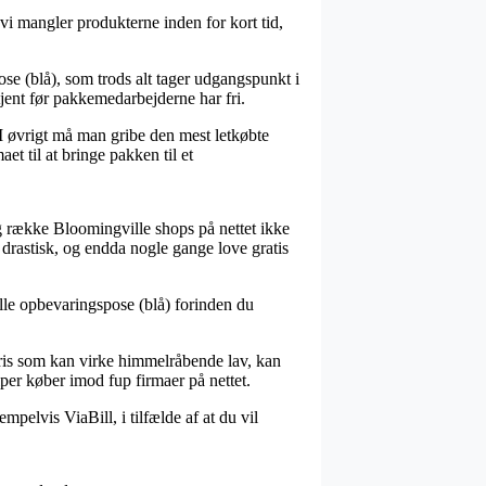
i mangler produkterne inden for kort tid,
e (blå), som trods alt tager udgangspunkt i
tjent før pakkemedarbejderne har fri.
 I øvrigt må man gribe den mest letkøbte
et til at bringe pakken til et
ang række Bloomingville shops på nettet ikke
 drastisk, og endda nogle gange love gratis
ille opbevaringspose (blå) forinden du
spris som kan virke himmelråbende lav, kan
lper køber imod fup firmaer på nettet.
pelvis ViaBill, i tilfælde af at du vil