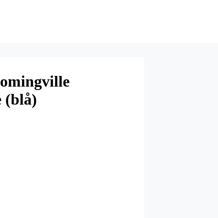
lomingville
 (blå)