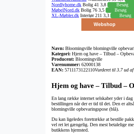
Nordlyhome.dk
Bolig 41 3,8
Besøg
MøbelNord.dk
Bolig 76 3,5
Besøg
XL-Møbler.dk
Interiør 211 3,3
Besøg
Webshop
Navn:
Bloomingville blomingville opbevari
Kategori:
Hjem og have – Tilbud – Opbeva
Producent:
Bloomingville
Varenummer:
62000138
EAN:
5711173122110
Vurderet til 3.7 ud a
Hjem og have – Tilbud – O
En lang række internet selskaber yder i dag 
bestillingen når der er tid til det. Den er
blomingville opbevaringspose (blå).
Du kan ligeledes foretrække at bestille pakke
vel ret let gængelig. Den mest betalelige met
butikkens hjemsted.