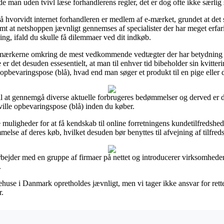
de man uden tvivl læse forhandlerens regler, det er dog ofte ikke særli
å hvorvidt internet forhandleren er medlem af e-mærket, grundet at det s
 samt at netshoppen jævnligt gennemses af specialister der har meget erf
g, ifald du skulle få dilemmaer ved dit indkøb.
på mærkerne omkring de mest vedkommende vedtægter der har betydning 
e er det desuden essesentielt, at man til enhver tid bibeholder sin kvitter
 opbevaringspose (blå), hvad end man søger et produkt til en pige eller 
e til at gennemgå diverse aktuelle forbrugeres bedømmelser og derved er d
ille opbevaringspose (blå) inden du køber.
ige muligheder for at få kendskab til online forretningens kundetilfredshed
se af deres køb, hvilket desuden bør benyttes til afvejning af tilfre
rbejder med en gruppe af firmaer på nettet og introducerer virksomheder
.
use i Danmark opretholdes jævnligt, men vi tager ikke ansvar for rettel
r.