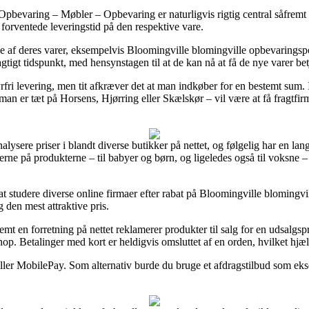
bevaring – Møbler – Opbevaring er naturligvis rigtig central såfremt v
n forventede leveringstid på den respektive vare.
 af deres varer, eksempelvis Bloomingville blomingville opbevaringspos
agtigt tidspunkt, med hensynstagen til at de kan nå at få de nye varer be
yrfri levering, men tit afkræver det at man indkøber for en bestemt sum.
an er tæt på Horsens, Hjørring eller Skælskør – vil være at få fragtfirma
alysere priser i blandt diverse butikker på nettet, og følgelig har en l
rne på produkterne – til babyer og børn, og ligeledes også til voksne –
at studere diverse online firmaer efter rabat på Bloomingville blomingv
g den mest attraktive pris.
emt en forretning på nettet reklamerer produkter til salg for en udsalg
shop. Betalinger med kort er heldigvis omsluttet af en orden, hvilket hjæ
eller MobilePay. Som alternativ burde du bruge et afdragstilbud som eksem