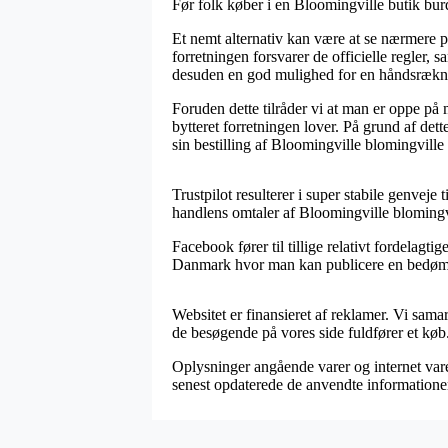
Før folk køber i en Bloomingville butik bur
Et nemt alternativ kan være at se nærmere p
forretningen forsvarer de officielle regler,
desuden en god mulighed for en håndsræknin
Foruden dette tilråder vi at man er oppe 
bytteret forretningen lover. På grund af dett
sin bestilling af Bloomingville blomingville
Trustpilot resulterer i super stabile genvej
handlens omtaler af Bloomingville blomingv
Facebook fører til tillige relativt fordelagt
Danmark hvor man kan publicere en bedømmel
Websitet er finansieret af reklamer. Vi sama
de besøgende på vores side fuldfører et køb
Oplysninger angående varer og internet vareh
senest opdaterede de anvendte informatione