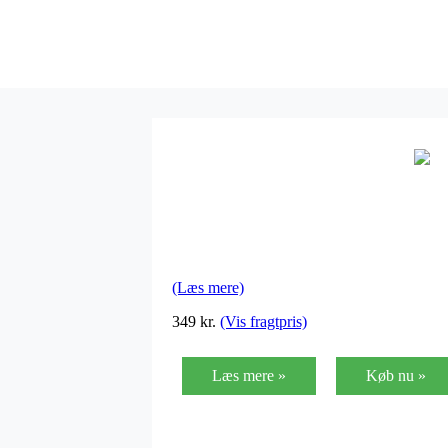
(Læs mere)
349 kr.
(Vis fragtpris)
Læs mere »
Køb nu »