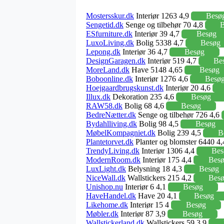
Mostersskur.dk
Interiør 1263 4,9
Besø
Sengetid.dk
Senge og tilbehør 70 4,8
B
ESfurniture.dk
Interiør 39 4,7
Besøg
LuxoLiving.dk
Bolig 5338 4,7
Besøg
Lepong.dk
Interiør 36 4,7
Besøg
DesignGaragen.dk
Interiør 519 4,7
Be
MoreLand.dk
Have 5148 4,65
Besøg
Boboonline.dk
Interiør 1276 4,6
Besø
Hoejgaardbrugskunst.dk
Interiør 20 4,6
Illux.dk
Dekoration 235 4,6
Besøg
RAW58.dk
Bolig 68 4,6
Besøg
BedreNætter.dk
Senge og tilbehør 726 4,6
Bydahlliving.dk
Bolig 98 4,5
Besøg
MøbelKompagniet.dk
Bolig 239 4,5
B
Plantetorvet.dk
Planter og blomster 6440 4
TrendyLiving.dk
Interiør 1306 4,4
Bes
ModernRoom.dk
Interiør 175 4,4
Bes
LuxLight.dk
Belysning 18 4,3
Besøg
NiceWall.dk
Wallstickers 215 4,2
Bes
Unishop.nu
Interiør 6 4,1
Besøg
HaveHandel.dk
Have 20 4,1
Besøg
Likehome.dk
Interiør 15 4
Besøg
Møbler.dk
Interiør 87 3,9
Besøg
Wallstickerland.dk
Wallstickers 59 3,9