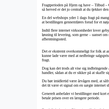
Fragtperioden på Hjem og have – Tilbud – Op
så herved er det jo centralt at du tjekker de
En del webshops yder 1 dags fragt på mange
at bestillingen gennemføres forud for et nøj
Indtil flere internet virksomheder lover geb
løsning til levering, som gerne – uanset om m
afhentningssted.
Det er ekstremt overkommeligt for folk at an
kunne lade være med at nedbringe salgsprise
fragt.
Dog kan det trods alt vise sig indbringende 
handler, sådan at du er sikker på at skaffe si
Du bør imidlertid være årvågen med, at såfr
det tit være et signal om en uægte internet 
Generelt anbefaler vi bestillinger med kort 
betale prisen over en længere periode.