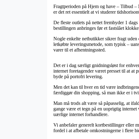
Fragtperioden på Hjem og have – Tilbud – M
er det ret essentielt at vi studerer tidshori
De fleste outlets på nettet frembyder 1 dags
bestillingen anbringes før et fastslået klokke
Nogle enkelte netbutikker sikrer fragt uden
letkøbte leveringsmetode, som typisk – uans
varer til et afhentningssted.
Det er i dag særligt gnidningsløst for enhve
internet foretagender været presset til at a
byde på portofri levering.
Men det kan til hver en tid være indbringen
færdiggør din shopping, så man ikke er i tvi
Man må trods alt være så påpasselig, at ifal
gange være et tegn på en uoprigtig internet
uærlige internet forhandlere.
Vi anbefaler generelt kortbestillinger eller 
fordel i at afbetale omkostningerne i flere bi