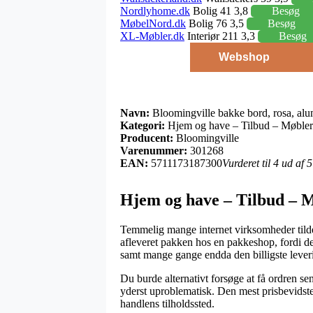
Nordlyhome.dk
Bolig 41 3,8
Besøg
MøbelNord.dk
Bolig 76 3,5
Besøg
XL-Møbler.dk
Interiør 211 3,3
Besøg
Webshop
Navn:
Bloomingville bakke bord, rosa, al
Kategori:
Hjem og have – Tilbud – Møbler
Producent:
Bloomingville
Varenummer:
301268
EAN:
5711173187300
Vurderet til 4 ud af 
Hjem og have – Tilbud – M
Temmelig mange internet virksomheder tildel
afleveret pakken hos en pakkeshop, fordi det
samt mange gange endda den billigste leve
Du burde alternativt forsøge at få ordren sen
yderst uproblematisk. Den mest prisbevidste 
handlens tilholdssted.