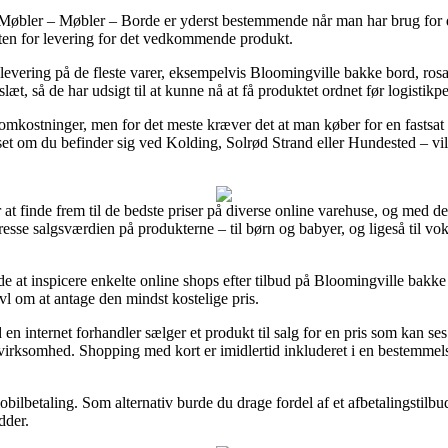
øbler – Møbler – Borde er yderst bestemmende når man har brug for din
sonten for levering for det vedkommende produkt.
 levering på de fleste varer, eksempelvis Bloomingville bakke bord, rosa,
slæt, så de har udsigt til at kunne nå at få produktet ordnet før logistikp
 omkostninger, men for det meste kræver det at man køber for en fastsat
et om du befinder sig ved Kolding, Solrød Strand eller Hundested – vil 
r at finde frem til de bedste priser på diverse online varehuse, og med d
t presse salgsværdien på produkterne – til børn og babyer, og ligeså til 
de at inspicere enkelte online shops efter tilbud på Bloomingville bakk
vl om at antage den mindst kostelige pris.
d en internet forhandler sælger et produkt til salg for en pris som kan s
 virksomhed. Shopping med kort er imidlertid inkluderet i en bestemmels
mobilbetaling. Som alternativ burde du drage fordel af et afbetalingstilbu
dder.