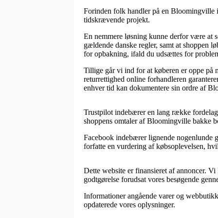
Forinden folk handler på en Bloomingville 
tidskrævende projekt.
En nemmere løsning kunne derfor være at se 
gældende danske regler, samt at shoppen løb
for opbakning, ifald du udsættes for problem
Tillige går vi ind for at køberen er oppe p
returrettighed online forhandleren garantere
enhver tid kan dokumentere sin ordre af Blo
Trustpilot indebærer en lang række fordelagt
shoppens omtaler af Bloomingville bakke bor
Facebook indebærer lignende nogenlunde gode
forfatte en vurdering af købsoplevelsen, hvilk
Dette website er finansieret af annoncer. V
godtgørelse forudsat vores besøgende genn
Informationer angående varer og webbutikker
opdaterede vores oplysninger.