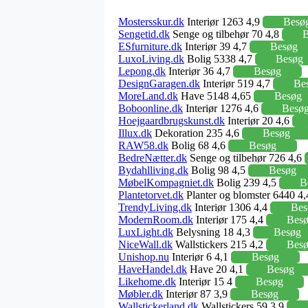
Mostersskur.dk
Interiør 1263 4,9
Besø
Sengetid.dk
Senge og tilbehør 70 4,8
B
ESfurniture.dk
Interiør 39 4,7
Besøg
LuxoLiving.dk
Bolig 5338 4,7
Besøg
Lepong.dk
Interiør 36 4,7
Besøg
DesignGaragen.dk
Interiør 519 4,7
Be
MoreLand.dk
Have 5148 4,65
Besøg
Boboonline.dk
Interiør 1276 4,6
Besø
Hoejgaardbrugskunst.dk
Interiør 20 4,6
Illux.dk
Dekoration 235 4,6
Besøg
RAW58.dk
Bolig 68 4,6
Besøg
BedreNætter.dk
Senge og tilbehør 726 4,6
Bydahlliving.dk
Bolig 98 4,5
Besøg
MøbelKompagniet.dk
Bolig 239 4,5
B
Plantetorvet.dk
Planter og blomster 6440 4
TrendyLiving.dk
Interiør 1306 4,4
Bes
ModernRoom.dk
Interiør 175 4,4
Bes
LuxLight.dk
Belysning 18 4,3
Besøg
NiceWall.dk
Wallstickers 215 4,2
Bes
Unishop.nu
Interiør 6 4,1
Besøg
HaveHandel.dk
Have 20 4,1
Besøg
Likehome.dk
Interiør 15 4
Besøg
Møbler.dk
Interiør 87 3,9
Besøg
Wallstickerland.dk
Wallstickers 59 3,9