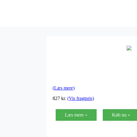
(Læs mere)
827 kr.
(Vis fragtpris)
Læs mere »
Køb nu »