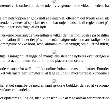
internet virksomhed burde de uden tvivl gennemløbe virksomhedens hand
om netshoppen er godkendt af e-mærket, eftersom det typisk er en sikke
ende revideres af specialister som har nøje kendskab til reglementet p
stillinger som følge af dit køb.
å mærkerne omkring de væsentligste vilkår der har indflydelse på bestill
r. I relation til det er det på samme måde afgørende, at man stadigvæk b
omingville bakke bord, rosa, aluminium, uafhængig om du er på udkig ef
ige løsninger til at kigge på mange eksisterende køberes evalueringer og
d, rosa, aluminium forud for at du placerer din ordre.
 chancer for at få indblik i online forhandlerens popularitet. Foruden 
et ydermere bør udnyttes til at tage stilling til hvor tilfredse kunderne e
i har et tæt samarbejde med en lang række e-butikker derved at vi promo
emfører en handel.
 opdateres nu og da, men vi ønsker ikke at tage ansvar for rettelser de