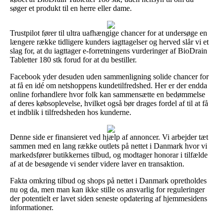
søger et produkt til en herre eller dame.
Trustpilot fører til ultra uafhængige chancer for at undersøge en
længere række tidligere kunders iagttagelser og herved slår vi et
slag for, at du iagttager e-forretningens vurderinger af BioDrain
Tabletter 180 stk forud for at du bestiller.
Facebook yder desuden uden sammenligning solide chancer for
at få en idé om netshoppens kundetilfredshed. Her er der endda
online forhandlere hvor folk kan sammensætte en bedømmelse
af deres købsoplevelse, hvilket også bør drages fordel af til at få
et indblik i tilfredsheden hos kunderne.
Denne side er finansieret ved hjælp af annoncer. Vi arbejder tæt
sammen med en lang række outlets på nettet i Danmark hvor vi
markedsfører butikkernes tilbud, og modtager honorar i tilfælde
af at de besøgende vi sender videre laver en transaktion.
Fakta omkring tilbud og shops på nettet i Danmark opretholdes
nu og da, men man kan ikke stille os ansvarlig for reguleringer
der potentielt er lavet siden seneste opdatering af hjemmesidens
informationer.