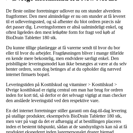
De fleste online forretninger udlover nu om stunder alverdens
fragtformer. Den mest almindelige er nu om stunder at få leveret
til et udleveringssted, og så afhenter du blot ordren præcis når
det passer dig. Leveringsformen er altså ualmindeligt enkel, og
oftest ligeledes den mest letkøbte form for fragt ved køb af
BioDrain Tabletter 180 stk.
Du kunne tillige planlægge at få varerne sendt til hvor du bor
eller til hvor du arbejder. Fragtløsningen bliver i mange tilfælde
en kende mere bekostelig, men endvidere særligt enkel. Den
prisbilligste leveringsmodel kan ikke benægtes at være at du selv
henter ordren, som dog betinges af at du opholder dig nærved
internet firmaets bopæl.
Leveringstiden på Kosttilskud og vitaminer > Kosttilskud >
Øvrige kosttilskud er rigtig central om man har brug for ordren
inden for kort tid, så derfor er det selvsagt vigtigt at man checker
den anslåede leveringstid ved den respektive vare.
En del internet forretninger stiller garanti om dag-til-dag levering
på utallige produkter, eksempelvis BioDrain Tabletter 180 stk,
men vær på vagt da det er afhængig af at bestillingen placeres
inden et bestemt tidspunkt, sådan at de sandsynligvis kan nå at få
produktet ekspederet inden lagerpersonalet drager hjemad.