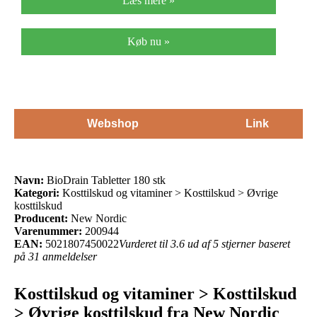
Læs mere »
Køb nu »
Webshop
Link
Navn:
BioDrain Tabletter 180 stk
Kategori:
Kosttilskud og vitaminer > Kosttilskud > Øvrige
kosttilskud
Producent:
New Nordic
Varenummer:
200944
EAN:
5021807450022
Vurderet til 3.6 ud af 5 stjerner baseret
på 31 anmeldelser
Kosttilskud og vitaminer > Kosttilskud
> Øvrige kosttilskud fra New Nordic