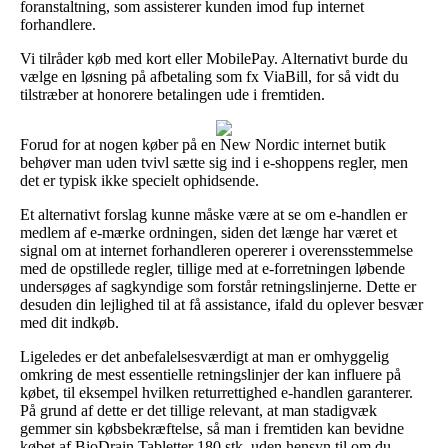
foranstaltning, som assisterer kunden imod fup internet
forhandlere.
Vi tilråder køb med kort eller MobilePay. Alternativt burde du
vælge en løsning på afbetaling som fx ViaBill, for så vidt du
tilstræber at honorere betalingen ude i fremtiden.
Forud for at nogen køber på en New Nordic internet butik
behøver man uden tvivl sætte sig ind i e-shoppens regler, men
det er typisk ikke specielt ophidsende.
Et alternativt forslag kunne måske være at se om e-handlen er
medlem af e-mærke ordningen, siden det længe har været et
signal om at internet forhandleren opererer i overensstemmelse
med de opstillede regler, tillige med at e-forretningen løbende
undersøges af sagkyndige som forstår retningslinjerne. Dette er
desuden din lejlighed til at få assistance, ifald du oplever besvær
med dit indkøb.
Ligeledes er det anbefalelsesværdigt at man er omhyggelig
omkring de mest essentielle retningslinjer der kan influere på
købet, til eksempel hvilken returrettighed e-handlen garanterer.
På grund af dette er det tillige relevant, at man stadigvæk
gemmer sin købsbekræftelse, så man i fremtiden kan bevidne
købet af BioDrain Tabletter 180 stk, uden hensyn til om du