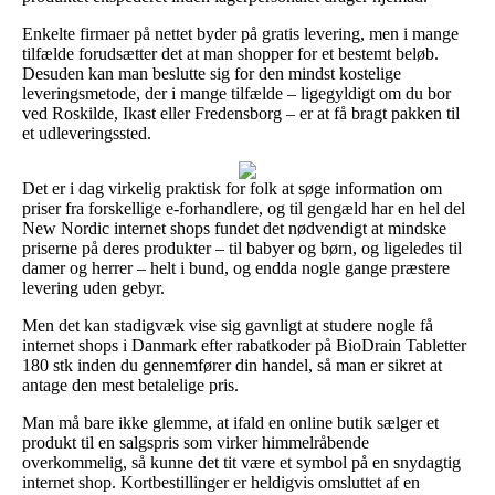
Enkelte firmaer på nettet byder på gratis levering, men i mange
tilfælde forudsætter det at man shopper for et bestemt beløb.
Desuden kan man beslutte sig for den mindst kostelige
leveringsmetode, der i mange tilfælde – ligegyldigt om du bor
ved Roskilde, Ikast eller Fredensborg – er at få bragt pakken til
et udleveringssted.
Det er i dag virkelig praktisk for folk at søge information om
priser fra forskellige e-forhandlere, og til gengæld har en hel del
New Nordic internet shops fundet det nødvendigt at mindske
priserne på deres produkter – til babyer og børn, og ligeledes til
damer og herrer – helt i bund, og endda nogle gange præstere
levering uden gebyr.
Men det kan stadigvæk vise sig gavnligt at studere nogle få
internet shops i Danmark efter rabatkoder på BioDrain Tabletter
180 stk inden du gennemfører din handel, så man er sikret at
antage den mest betalelige pris.
Man må bare ikke glemme, at ifald en online butik sælger et
produkt til en salgspris som virker himmelråbende
overkommelig, så kunne det tit være et symbol på en snydagtig
internet shop. Kortbestillinger er heldigvis omsluttet af en