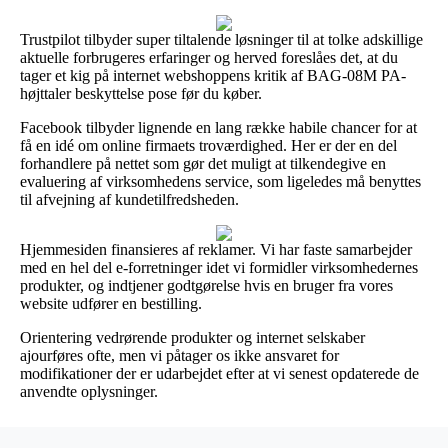
Trustpilot tilbyder super tiltalende løsninger til at tolke adskillige
aktuelle forbrugeres erfaringer og herved foreslåes det, at du
tager et kig på internet webshoppens kritik af BAG-08M PA-
højttaler beskyttelse pose før du køber.
Facebook tilbyder lignende en lang række habile chancer for at
få en idé om online firmaets troværdighed. Her er der en del
forhandlere på nettet som gør det muligt at tilkendegive en
evaluering af virksomhedens service, som ligeledes må benyttes
til afvejning af kundetilfredsheden.
Hjemmesiden finansieres af reklamer. Vi har faste samarbejder
med en hel del e-forretninger idet vi formidler virksomhedernes
produkter, og indtjener godtgørelse hvis en bruger fra vores
website udfører en bestilling.
Orientering vedrørende produkter og internet selskaber
ajourføres ofte, men vi påtager os ikke ansvaret for
modifikationer der er udarbejdet efter at vi senest opdaterede de
anvendte oplysninger.