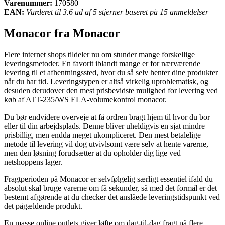
Varenummer:
170580
EAN:
Vurderet til 3.6 ud af 5 stjerner baseret på 15 anmeldelser
Monacor fra Monacor
Flere internet shops tildeler nu om stunder mange forskellige
leveringsmetoder. En favorit iblandt mange er for nærværende
levering til et afhentningssted, hvor du så selv henter dine produkter
når du har tid. Leveringstypen er altså virkelig uproblematisk, og
desuden derudover den mest prisbevidste mulighed for levering ved
køb af ATT-235/WS ELA-volumekontrol monacor.
Du bør endvidere overveje at få ordren bragt hjem til hvor du bor
eller til din arbejdsplads. Denne bliver uheldigvis en sjat mindre
prisbillig, men endda meget ukompliceret. Den mest betalelige
metode til levering vil dog utvivlsomt være selv at hente varerne,
men den løsning forudsætter at du opholder dig lige ved
netshoppens lager.
Fragtperioden på Monacor er selvfølgelig særligt essentiel ifald du
absolut skal bruge varerne om få sekunder, så med det formål er det
bestemt afgørende at du checker det anslåede leveringstidspunkt ved
det pågældende produkt.
En masse online outlets giver løfte om dag-til-dag fragt på flere