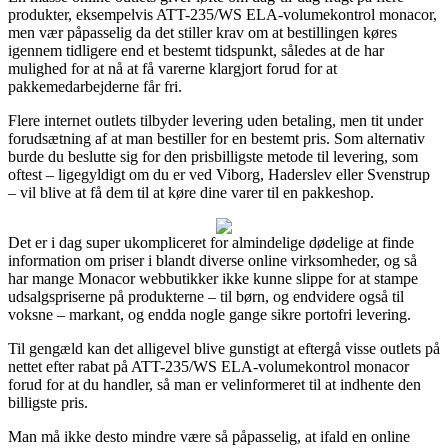
produkter, eksempelvis ATT-235/WS ELA-volumekontrol monacor,
men vær påpasselig da det stiller krav om at bestillingen køres
igennem tidligere end et bestemt tidspunkt, således at de har
mulighed for at nå at få varerne klargjort forud for at
pakkemedarbejderne får fri.
Flere internet outlets tilbyder levering uden betaling, men tit under
forudsætning af at man bestiller for en bestemt pris. Som alternativ
burde du beslutte sig for den prisbilligste metode til levering, som
oftest – ligegyldigt om du er ved Viborg, Haderslev eller Svenstrup
– vil blive at få dem til at køre dine varer til en pakkeshop.
Det er i dag super ukompliceret for almindelige dødelige at finde
information om priser i blandt diverse online virksomheder, og så
har mange Monacor webbutikker ikke kunne slippe for at stampe
udsalgspriserne på produkterne – til børn, og endvidere også til
voksne – markant, og endda nogle gange sikre portofri levering.
Til gengæld kan det alligevel blive gunstigt at eftergå visse outlets på
nettet efter rabat på ATT-235/WS ELA-volumekontrol monacor
forud for at du handler, så man er velinformeret til at indhente den
billigste pris.
Man må ikke desto mindre være så påpasselig, at ifald en online