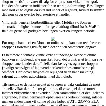
shop markedsfører varer til salg for en pris som virker uhørt god,
kan det ofte være en indikator for en uærlig e-forretning. Bestillinger
med kort er heldigvis dækket ind under et regelsæt, hvilket beskytter
dig som køber overfor bedrageriske e-handler.
Vi foreslår generelt kortbestillinger eller MobilePay. Som en
alternativ mulighed kunne du bruge et afdragstilbud fra fx ViaBill,
ifald du gerne vil godtgøre betalingen over en længere periode.
Før nogen handler i en Monacor online shop kan man reelt bese e-
shoppens forretningsvilkår, men det er tit en omfattende opgave.
Et nemmere alternativ kunne være at undersøge hvorvidt online
butikken er godkendt af e-mærket, fordi det typisk er et tegn på at e-
shoppen anerkender de officielle danske regler, og at netshoppen
jævnligt overvåges af fagmænd der kender bestemmelserne på
området. Derudover tilbydes du lejlighed til en håndsrækning,
såfremt du møder udfordringer med dit indkøb.
Tilsvarende er det prisværdigt at køberen er vaks omkring de mest
aktuelle vilkår der influerer på ordren, til eksempel den returret
internet virksomheden anvender. I den sammenhæng er det ligeledes
afgørende, at man permanent opbevarer ens ordrekvittering, således
man en anden gang vil kunne påvise købet af ATT-235/WS ELA-
volumekontrol monacor, uden hensyn til om man søger en vare til en