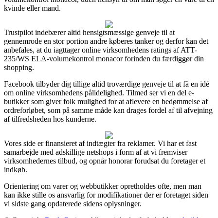
kvinde eller mand.
Trustpilot indebærer altid hensigtsmæssige genveje til at
gennemrode en stor portion andre køberes tanker og derfor kan det
anbefales, at du iagttager online virksomhedens ratings af ATT-
235/WS ELA-volumekontrol monacor forinden du færdiggør din
shopping.
Facebook tilbyder dig tillige altid troværdige genveje til at få en idé
om online virksomhedens pålidelighed. Tilmed ser vi en del e-
butikker som giver folk mulighed for at aflevere en bedømmelse af
ordreforløbet, som på samme måde kan drages fordel af til afvejning
af tilfredsheden hos kunderne.
Vores side er finansieret af indtægter fra reklamer. Vi har et fast
samarbejde med adskillige netshops i form af at vi fremviser
virksomhedernes tilbud, og opnår honorar forudsat du foretager et
indkøb.
Orientering om varer og webbutikker opretholdes ofte, men man
kan ikke stille os ansvarlig for modifikationer der er foretaget siden
vi sidste gang opdaterede sidens oplysninger.