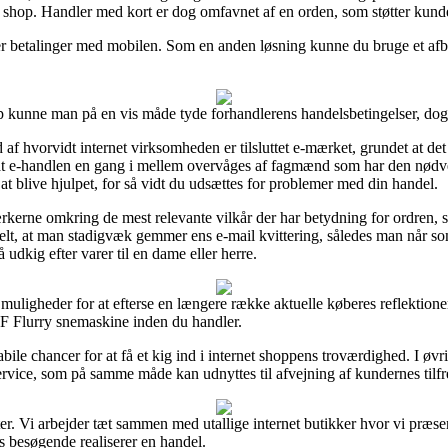
 shop. Handler med kort er dog omfavnet af en orden, som støtter kunde
ller betalinger med mobilen. Som en anden løsning kunne du bruge et afbet
unne man på en vis måde tyde forhandlerens handelsbetingelser, dog er
 hvorvidt internet virksomheden er tilsluttet e-mærket, grundet at det 
amt at e-handlen en gang i mellem overvåges af fagmænd som har den 
t blive hjulpet, for så vidt du udsættes for problemer med din handel.
kerne omkring de mest relevante vilkår der har betydning for ordren, 
elt, at man stadigvæk gemmer ens e-mail kvittering, således man når so
udkig efter varer til en dame eller herre.
muligheder for at efterse en længere række aktuelle køberes reflektione
VF Flurry snemaskine inden du handler.
e chancer for at få et kig ind i internet shoppens troværdighed. I øvri
rvice, som på samme måde kan udnyttes til afvejning af kundernes tilf
er. Vi arbejder tæt sammen med utallige internet butikker hvor vi præse
s besøgende realiserer en handel.