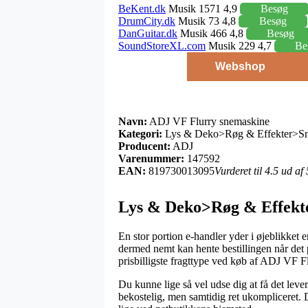
BeKent.dk
Musik 1571 4,9
Besøg
DrumCity.dk
Musik 73 4,8
Besøg
DanGuitar.dk
Musik 466 4,8
Besøg
SoundStoreXL.com
Musik 229 4,7
Be
Webshop
Navn:
ADJ VF Flurry snemaskine
Kategori:
Lys & Deko>Røg & Effekter>Sn
Producent:
ADJ
Varenummer:
147592
EAN:
819730013095
Vurderet til 4.5 ud af
Lys & Deko>Røg & Effekt
En stor portion e-handler yder i øjeblikket 
dermed nemt kan hente bestillingen når det
prisbilligste fragttype ved køb af ADJ VF F
Du kunne lige så vel udse dig at få det lever
bekostelig, men samtidig ret ukompliceret. D