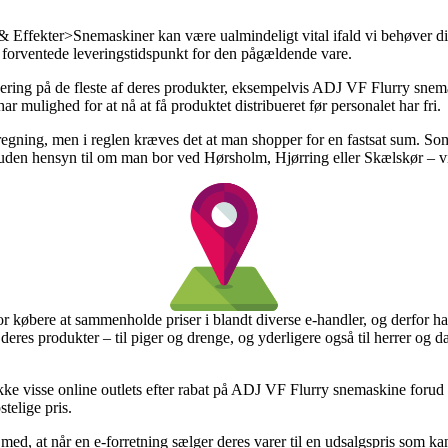
ffekter>Snemaskiner kan være ualmindeligt vital ifald vi behøver din
et forventede leveringstidspunkt for den pågældende vare.
levering på de fleste af deres produkter, eksempelvis ADJ VF Flurry sne
 har mulighed for at nå at få produktet distribueret før personalet har fri.
eregning, men i reglen kræves det at man shopper for en fastsat sum. S
– uden hensyn til om man bor ved Hørsholm, Hjørring eller Skælskør – vil
for købere at sammenholde priser i blandt diverse e-handler, og derfor 
å deres produkter – til piger og drenge, og yderligere også til herrer o
ekke visse online outlets efter rabat på ADJ VF Flurry snemaskine forud
telige pris.
, at når en e-forretning sælger deres varer til en udsalgspris som kan v