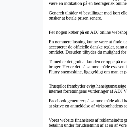
være en indikation på en bedragerisk online
Generelt tilråder vi bestillinger med kort e
ønsker at betale prisen senere.
Før nogen køber på en ADJ online webshop k
En nemmere løsning kunne være at finde ud af
accepterer de officielle danske regler, s
området. Desuden tilbydes du mulighed for a
Tilmed er det godt at kunden er oppe på mær
bruger. Her er det på samme måde essesenti
Flurry snemaskine, ligegyldigt om man er på 
Trustpilot frembyder evigt hensigtsmæssige 
internet forretningens vurderinger af ADJ 
Facebook genererer på samme måde altid habil
at skrive en anmeldelse af virksomhedens se
Vores website finansieres af reklameindtægt
betaling under forudsætning af at en af vore