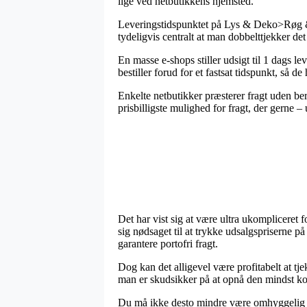
lige ved netbutikkens hjemsted.
Leveringstidspunktet på Lys & Deko>Røg & E
tydeligvis centralt at man dobbelttjekker d
En masse e-shops stiller udsigt til 1 dags 
bestiller forud for et fastsat tidspunkt, så de
Enkelte netbutikker præsterer fragt uden b
prisbilligste mulighed for fragt, der gerne 
Det har vist sig at være ultra ukompliceret 
sig nødsaget til at trykke udsalgspriserne p
garantere portofri fragt.
Dog kan det alligevel være profitabelt at tj
man er skudsikker på at opnå den mindst kos
Du må ikke desto mindre være omhyggelig med