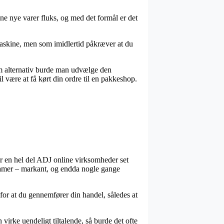
e nye varer fluks, og med det formål er det
maskine, men som imidlertid påkræver at du
om alternativ burde man udvælge den
 være at få kørt din ordre til en pakkeshop.
har en hel del ADJ online virksomheder set
g damer – markant, og endda nogle gange
 for at du gennemfører din handel, således at
irke uendeligt tiltalende, så burde det ofte