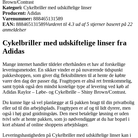
Brown/Contrast
Kategori:
Cykelbriller med udskiftelige linser
Producent:
Adidas
Varenummer:
888465131589
EAN:
888465131589
Vurderet til 4.3 ud af 5 stjerner baseret på 22
anmeldelser
Cykelbriller med udskiftelige linser fra
Adidas
Mange internet handler tildeler efterhånden et hav af forskellige
leveringsmetoder. En sikker vinder er på nuværende tidspunkt
pakkeshoppen, som giver dig fleksibiliteten til at hente de købte
varer den dag der passer dig. Fragttypen er altså ret fremkommelig,
samt typisk også den mindst kostelige type af levering ved køb af
Adidas Raylor – Løbe- og Cykelbrille – Shiny Brown/Contrast.
Du kunne lige så vel planlægge at få pakken bragt til din privatbolig
eller ud til din arbejdsplads. Fragttypen er af og til lidt dyrere, men
også i høj grad gnidningsløs. Den mest betalelige løsning er uden
tvivl selv at hente pakken, som jo nødvendiggør at du har bopæl i
kort afstand af online shoppens arbejdslager.
Leveringshastigheden på Cykelbriller med udskiftelige linser kan i