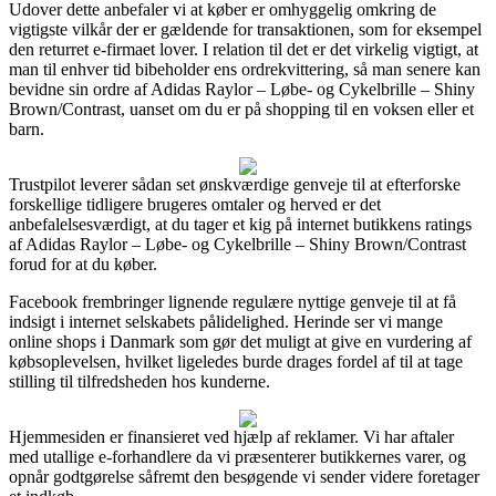
Udover dette anbefaler vi at køber er omhyggelig omkring de
vigtigste vilkår der er gældende for transaktionen, som for eksempel
den returret e-firmaet lover. I relation til det er det virkelig vigtigt, at
man til enhver tid bibeholder ens ordrekvittering, så man senere kan
bevidne sin ordre af Adidas Raylor – Løbe- og Cykelbrille – Shiny
Brown/Contrast, uanset om du er på shopping til en voksen eller et
barn.
Trustpilot leverer sådan set ønskværdige genveje til at efterforske
forskellige tidligere brugeres omtaler og herved er det
anbefalelsesværdigt, at du tager et kig på internet butikkens ratings
af Adidas Raylor – Løbe- og Cykelbrille – Shiny Brown/Contrast
forud for at du køber.
Facebook frembringer lignende regulære nyttige genveje til at få
indsigt i internet selskabets pålidelighed. Herinde ser vi mange
online shops i Danmark som gør det muligt at give en vurdering af
købsoplevelsen, hvilket ligeledes burde drages fordel af til at tage
stilling til tilfredsheden hos kunderne.
Hjemmesiden er finansieret ved hjælp af reklamer. Vi har aftaler
med utallige e-forhandlere da vi præsenterer butikkernes varer, og
opnår godtgørelse såfremt den besøgende vi sender videre foretager