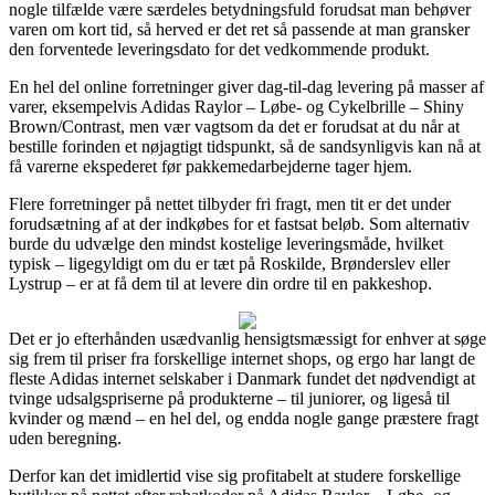
nogle tilfælde være særdeles betydningsfuld forudsat man behøver
varen om kort tid, så herved er det ret så passende at man gransker
den forventede leveringsdato for det vedkommende produkt.
En hel del online forretninger giver dag-til-dag levering på masser af
varer, eksempelvis Adidas Raylor – Løbe- og Cykelbrille – Shiny
Brown/Contrast, men vær vagtsom da det er forudsat at du når at
bestille forinden et nøjagtigt tidspunkt, så de sandsynligvis kan nå at
få varerne ekspederet før pakkemedarbejderne tager hjem.
Flere forretninger på nettet tilbyder fri fragt, men tit er det under
forudsætning af at der indkøbes for et fastsat beløb. Som alternativ
burde du udvælge den mindst kostelige leveringsmåde, hvilket
typisk – ligegyldigt om du er tæt på Roskilde, Brønderslev eller
Lystrup – er at få dem til at levere din ordre til en pakkeshop.
Det er jo efterhånden usædvanlig hensigtsmæssigt for enhver at søge
sig frem til priser fra forskellige internet shops, og ergo har langt de
fleste Adidas internet selskaber i Danmark fundet det nødvendigt at
tvinge udsalgspriserne på produkterne – til juniorer, og ligeså til
kvinder og mænd – en hel del, og endda nogle gange præstere fragt
uden beregning.
Derfor kan det imidlertid vise sig profitabelt at studere forskellige