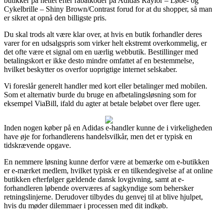
butikker på nettet efter rabatkoder på Adidas Raylor – Løbe- og
Cykelbrille – Shiny Brown/Contrast forud for at du shopper, så man
er sikret at opnå den billigste pris.
Du skal trods alt være klar over, at hvis en butik forhandler deres
varer for en udsalgspris som virker helt ekstremt overkommelig, er
det ofte være et signal om en uærlig webbutik. Bestillinger med
betalingskort er ikke desto mindre omfattet af en bestemmelse,
hvilket beskytter os overfor uoprigtige internet selskaber.
Vi foreslår generelt handler med kort eller betalinger med mobilen.
Som et alternativ burde du bruge en afbetalingsløsning som for
eksempel ViaBill, ifald du agter at betale beløbet over flere uger.
Inden nogen køber på en Adidas e-handler kunne de i virkeligheden
have øje for forhandlerens handelsvilkår, men det er typisk en
tidskrævende opgave.
En nemmere løsning kunne derfor være at bemærke om e-butikken
er e-mærket medlem, hvilket typisk er en tilkendegivelse af at online
butikken efterfølger gældende dansk lovgivning, samt at e-
forhandleren løbende overværes af sagkyndige som behersker
retningslinjerne. Derudover tilbydes du genvej til at blive hjulpet,
hvis du møder dilemmaer i processen med dit indkøb.