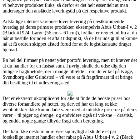
vi behøver produktet fluks, så derfor er det helt essentielt at man
undersøger den anslåede leveringstid på det respektive produkt.
Adskillige internet varehuse lover levering på næstkommende
hverdag på deres primære produkter, eksempelvis Abus Urban-I v. 2
(Black #1924, Large (56 cm – 61 cm)), hvilket er regnet ud fra at du
når at bestille forinden et aftalt tidspunkt, så de har udsigt til at kunne
nå at få ordren skippet afsted forud for at de logistikansatte drager
hjemad.
En hel del firmaer på nettet yder portofri levering, men tit kræver det
at du handler for en fastsat sum. I øvrigt skulle du udse dig den
billigste fragtmetode, der i mange tilfælde – om du er tæt på Køge,
Svendborg eller Grindsted – vil være at få fragtfirmaet til at bringe
din bestilling til et udleveringssted.
Det er ekstremt ukompliceret for alle at finde de bedste priser hos
diverse forhandlere på nettet, og derved har en lang række
webbutikker ikke kunne lade være med at mindske priserne på deres
varer – til piger og drenge, og endvidere også til voksne – drastisk,
og endda nogle gange tilbyde fragt uden beregning.
Det kan ikke desto mindre vise sig nyttigt at studere et par
forskellige internet handler efter rabat på Abus Urban-I v. 2 (Black