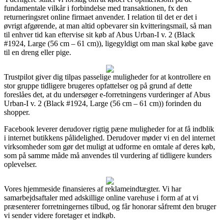
fundamentale vilkår i forbindelse med transaktionen, fx den
returneringsret online firmaet anvender. I relation til det er det i
øvrigt afgørende, at man altid opbevarer sin kvitteringsmail, så man
til enhver tid kan eftervise sit køb af Abus Urban-I v. 2 (Black
#1924, Large (56 cm – 61 cm)), ligegyldigt om man skal købe gave
til en dreng eller pige.
Trustpilot giver dig tilpas passelige muligheder for at kontrollere en
stor gruppe tidligere brugeres opfattelser og på grund af dette
foreslåes det, at du undersøger e-forretningens vurderinger af Abus
Urban-I v. 2 (Black #1924, Large (56 cm – 61 cm)) forinden du
shopper.
Facebook leverer derudover rigtig pæne muligheder for at få indblik
i internet butikkens pålidelighed. Derudover møder vi en del internet
virksomheder som gør det muligt at udforme en omtale af deres køb,
som på samme måde må anvendes til vurdering af tidligere kunders
oplevelser.
Vores hjemmeside finansieres af reklameindtægter. Vi har
samarbejdsaftaler med adskillige online varehuse i form af at vi
præsenterer forretningernes tilbud, og får honorar såfremt den bruger
vi sender videre foretager et indkøb.