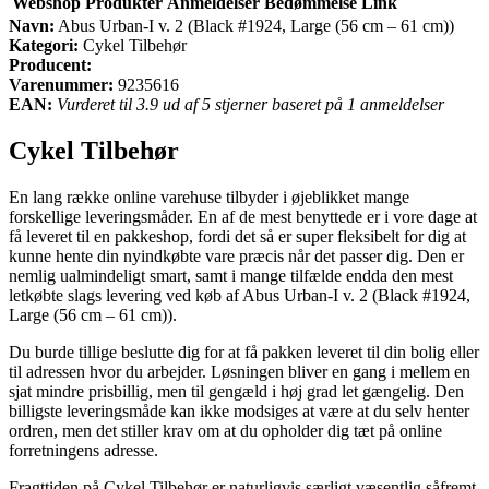
Webshop
Produkter
Anmeldelser
Bedømmelse
Link
Navn:
Abus Urban-I v. 2 (Black #1924, Large (56 cm – 61 cm))
Kategori:
Cykel Tilbehør
Producent:
Varenummer:
9235616
EAN:
Vurderet til 3.9 ud af 5 stjerner baseret på 1 anmeldelser
Cykel Tilbehør
En lang række online varehuse tilbyder i øjeblikket mange
forskellige leveringsmåder. En af de mest benyttede er i vore dage at
få leveret til en pakkeshop, fordi det så er super fleksibelt for dig at
kunne hente din nyindkøbte vare præcis når det passer dig. Den er
nemlig ualmindeligt smart, samt i mange tilfælde endda den mest
letkøbte slags levering ved køb af Abus Urban-I v. 2 (Black #1924,
Large (56 cm – 61 cm)).
Du burde tillige beslutte dig for at få pakken leveret til din bolig eller
til adressen hvor du arbejder. Løsningen bliver en gang i mellem en
sjat mindre prisbillig, men til gengæld i høj grad let gængelig. Den
billigste leveringsmåde kan ikke modsiges at være at du selv henter
ordren, men det stiller krav om at du opholder dig tæt på online
forretningens adresse.
Fragttiden på Cykel Tilbehør er naturligvis særligt væsentlig såfremt