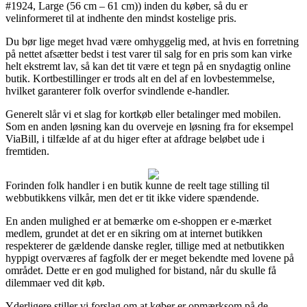
#1924, Large (56 cm – 61 cm)) inden du køber, så du er
velinformeret til at indhente den mindst kostelige pris.
Du bør lige meget hvad være omhyggelig med, at hvis en forretning
på nettet afsætter bedst i test varer til salg for en pris som kan virke
helt ekstremt lav, så kan det tit være et tegn på en snydagtig online
butik. Kortbestillinger er trods alt en del af en lovbestemmelse,
hvilket garanterer folk overfor svindlende e-handler.
Generelt slår vi et slag for kortkøb eller betalinger med mobilen.
Som en anden løsning kan du overveje en løsning fra for eksempel
ViaBill, i tilfælde af at du higer efter at afdrage beløbet ude i
fremtiden.
Forinden folk handler i en butik kunne de reelt tage stilling til
webbutikkens vilkår, men det er tit ikke videre spændende.
En anden mulighed er at bemærke om e-shoppen er e-mærket
medlem, grundet at det er en sikring om at internet butikken
respekterer de gældende danske regler, tillige med at netbutikken
hyppigt overværes af fagfolk der er meget bekendte med lovene på
området. Dette er en god mulighed for bistand, når du skulle få
dilemmaer ved dit køb.
Yderligere stiller vi forslag om at køber er opmærksom på de