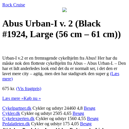
Rock Cruise
Abus Urban-I v. 2 (Black
#1924, Large (56 cm – 61 cm))
Urban-I v.2 er en fremragende cykelhjelm fra Abus! Her har du
måske nok den flotteste cykelhjelm fra Abus – Abus Urban-I. – Den
har et lidt anderledes look end det du er normalt ser, i det den er
lavet mere city – agtig, men den har stadigvæk den super g
(Læs
mere)
675 kr.
(Vis fragtpris)
Læs mere »
Køb nu »
Cykelpartner.dk
Cykler og udstyr 24460 4,8
Besøg
Cykler.dk
Cykler og udstyr 2505 4,65
Besøg
Cykelexperten.dk
Cykler og udstyr 1560 4,55
Besøg
Pedalatleten.dk
Cykler og udstyr 175 4,05
Besøg