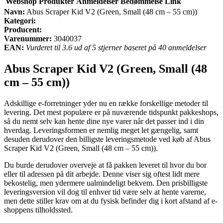
Webshop
Produkter
Anmeldelser
Bedømmelse
Link
Navn:
Abus Scraper Kid V2 (Green, Small (48 cm – 55 cm))
Kategori:
Producent:
Varenummer:
3040037
EAN:
Vurderet til 3.6 ud af 5 stjerner baseret på 40 anmeldelser
Abus Scraper Kid V2 (Green, Small (48
cm – 55 cm))
Adskillige e-forretninger yder nu en række forskellige metoder til
levering. Det mest populære er på nuværende tidspunkt pakkeshops,
så du nemt selv kan hente dine nye varer når det passer ind i din
hverdag. Leveringsformen er nemlig meget let gængelig, samt
desuden derudover den billigste leveringsmetode ved køb af Abus
Scraper Kid V2 (Green, Small (48 cm – 55 cm)).
Du burde derudover overveje at få pakken leveret til hvor du bor
eller til adressen på dit arbejde. Denne viser sig oftest lidt mere
bekostelig, men ydermere ualmindeligt bekvem. Den prisbilligste
leveringsversion vil dog til enhver tid være selv at hente varerne,
men dette stiller krav om at du fysisk befinder dig i kort afstand af e-
shoppens tilholdssted.