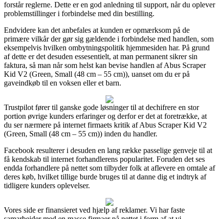
forstår reglerne. Dette er en god anledning til support, når du oplever
problemstillinger i forbindelse med din bestilling.
Endvidere kan det anbefales at kunden er opmærksom på de
primære vilkår der gør sig gældende i forbindelse med handlen, som
eksempelvis hvilken ombytningspolitik hjemmesiden har. På grund
af dette er det desuden essesentielt, at man permanent sikrer sin
faktura, så man når som helst kan bevise handlen af Abus Scraper
Kid V2 (Green, Small (48 cm – 55 cm)), uanset om du er på
gaveindkøb til en voksen eller et barn.
Trustpilot fører til ganske gode løsninger til at dechifrere en stor
portion øvrige kunders erfaringer og derfor er det at foretrække, at
du ser nærmere på internet firmaets kritik af Abus Scraper Kid V2
(Green, Small (48 cm – 55 cm)) inden du handler.
Facebook resulterer i desuden en lang række passelige genveje til at
få kendskab til internet forhandlerens popularitet. Foruden det ses
endda forhandlere på nettet som tilbyder folk at aflevere en omtale af
deres køb, hvilket tillige burde bruges til at danne dig et indtryk af
tidligere kunders oplevelser.
Vores side er finansieret ved hjælp af reklamer. Vi har faste
samarbejder med en masse firmaer på nettet i form af at vi