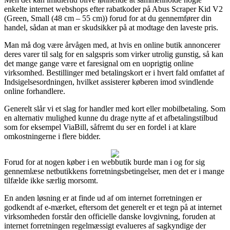
enkelte internet webshops efter rabatkoder på Abus Scraper Kid V2
(Green, Small (48 cm – 55 cm)) forud for at du gennemfører din
handel, sådan at man er skudsikker på at modtage den laveste pris.
Man må dog være årvågen med, at hvis en online butik annoncerer
deres varer til salg for en salgspris som virker utrolig gunstig, så kan
det mange gange være et faresignal om en uoprigtig online
virksomhed. Bestillinger med betalingskort er i hvert fald omfattet af
Indsigelsesordningen, hvilket assisterer køberen imod svindlende
online forhandlere.
Generelt slår vi et slag for handler med kort eller mobilbetaling. Som
en alternativ mulighed kunne du drage nytte af et afbetalingstilbud
som for eksempel ViaBill, såfremt du ser en fordel i at klare
omkostningerne i flere bidder.
Forud for at nogen køber i en webbutik burde man i og for sig
gennemlæse netbutikkens forretningsbetingelser, men det er i mange
tilfælde ikke særlig morsomt.
En anden løsning er at finde ud af om internet forretningen er
godkendt af e-mærket, eftersom det generelt er et tegn på at internet
virksomheden forstår den officielle danske lovgivning, foruden at
internet forretningen regelmæssigt evalueres af sagkyndige der