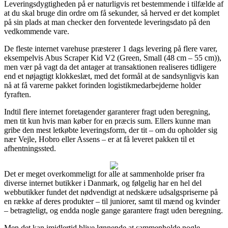
Leveringsdygtigheden på er naturligvis ret bestemmende i tilfælde af
at du skal bruge din ordre om få sekunder, så herved er det komplet
på sin plads at man checker den forventede leveringsdato på den
vedkommende vare.
De fleste internet varehuse præsterer 1 dags levering på flere varer,
eksempelvis Abus Scraper Kid V2 (Green, Small (48 cm – 55 cm)),
men vær på vagt da det antager at transaktionen realiseres tidligere
end et nøjagtigt klokkeslæt, med det formål at de sandsynligvis kan
nå at få varerne pakket forinden logistikmedarbejderne holder
fyraften.
Indtil flere internet foretagender garanterer fragt uden beregning,
men tit kun hvis man køber for en præcis sum. Ellers kunne man
gribe den mest letkøbte leveringsform, der tit – om du opholder sig
nær Vejle, Hobro eller Assens – er at få leveret pakken til et
afhentningssted.
Det er meget overkommeligt for alle at sammenholde priser fra
diverse internet butikker i Danmark, og følgelig har en hel del
webbutikker fundet det nødvendigt at nedskære udsalgspriserne på
en række af deres produkter – til juniorer, samt til mænd og kvinder
– betragteligt, og endda nogle gange garantere fragt uden beregning.
Men det kan imidlertid blive lønnende at sammenholde nogle