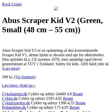
Rock Cruise
Abus Scraper Kid V2 (Green,
Small (48 cm – 55 cm))
Abus Scraper Kid V2 er en opdatering af den konventionelle
Scraper Kid V1, denne hjelm er absolut med øje for sikkerheden.
Den opfylder bl.a. CE-normen 1078, men samtidigt også blevet
gennemtestet af TÜV i Tyskland. Safety for kids. ABS hård ydre sk
(Læs mere)
399 kr.
(Vis fragtpris)
Læs mere »
Køb nu »
Cykelpartner.dk
Cykler og udstyr 24460 4,8
Besøg
Cykler.dk
Cykler og udstyr 2505 4,65
Besøg
Cykelexperten.dk
Cykler og udstyr 1560 4,55
Besøg
Pedalatleten.dk
Cykler og udstyr 175 4,05
Besøg