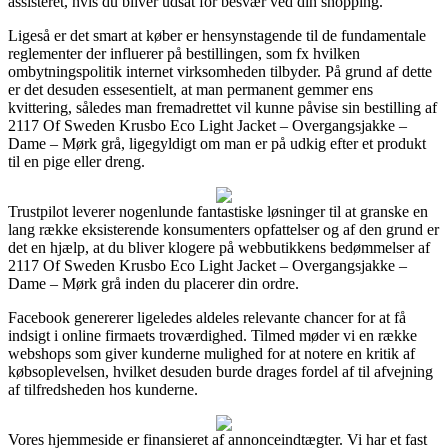
assisteret, hvis du bliver udsat for besvær ved din shopping.
Ligeså er det smart at køber er hensynstagende til de fundamentale
reglementer der influerer på bestillingen, som fx hvilken
ombytningspolitik internet virksomheden tilbyder. På grund af dette
er det desuden essesentielt, at man permanent gemmer ens
kvittering, således man fremadrettet vil kunne påvise sin bestilling af
2117 Of Sweden Krusbo Eco Light Jacket – Overgangsjakke –
Dame – Mørk grå, ligegyldigt om man er på udkig efter et produkt
til en pige eller dreng.
Trustpilot leverer nogenlunde fantastiske løsninger til at granske en
lang række eksisterende konsumenters opfattelser og af den grund er
det en hjælp, at du bliver klogere på webbutikkens bedømmelser af
2117 Of Sweden Krusbo Eco Light Jacket – Overgangsjakke –
Dame – Mørk grå inden du placerer din ordre.
Facebook genererer ligeledes aldeles relevante chancer for at få
indsigt i online firmaets troværdighed. Tilmed møder vi en række
webshops som giver kunderne mulighed for at notere en kritik af
købsoplevelsen, hvilket desuden burde drages fordel af til afvejning
af tilfredsheden hos kunderne.
Vores hjemmeside er finansieret af annonceindtægter. Vi har et fast