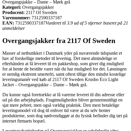
Overgangsjakke – Dame – Mørk grå
Kategori:
Overgangsjakker
Producent:
2117 Of Sweden
Varenummer:
7312590337187
EAN:
7312590337187
Vurderet til 3.9 ud af 5 stjerner baseret på 21
anmeldelser
Overgangsjakker fra 2117 Of Sweden
Masser af netbutikker i Danmark yder på nuværende tidspunkt et
hav af forskellige metoder til levering. Det mest almindelige er
efterhånden at få leveret til en pakkeshop, som giver dig mulighed
for at hente de bestilte varer når du har mulighed for det. Løsningen
er nemlig ekstremt smertefri, samt oftest tillige den mindst kostelige
leveringsmanér ved køb af 2117 Of Sweden Krusbo Eco Light
Jacket – Overgangsjakke – Dame – Mørk grå.
Du kunne også foretrække at få varerne leveret til din adresse eller
ud på din arbejdsplads. Fragtmuligheden bliver gennemsnitligt en
sjat mere pebret, men også vældig praktisk. Den mest betalelige
leveringsmodel vil dog til enhver tid være at du selv henter
produkterne, som dog nødvendiggør at du fysisk befinder dig tæt på
internet firmaets bopæl.
Leveringsdygtigheden på Overgangsjakker er selvfølgelig ultra