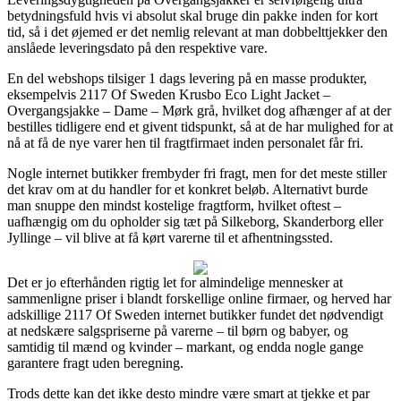
betydningsfuld hvis vi absolut skal bruge din pakke inden for kort
tid, så i det øjemed er det nemlig relevant at man dobbelttjekker den
anslåede leveringsdato på den respektive vare.
En del webshops tilsiger 1 dags levering på en masse produkter,
eksempelvis 2117 Of Sweden Krusbo Eco Light Jacket –
Overgangsjakke – Dame – Mørk grå, hvilket dog afhænger af at der
bestilles tidligere end et givent tidspunkt, så at de har mulighed for at
nå at få de nye varer hen til fragtfirmaet inden personalet får fri.
Nogle internet butikker frembyder fri fragt, men for det meste stiller
det krav om at du handler for et konkret beløb. Alternativt burde
man snuppe den mindst kostelige fragtform, hvilket oftest –
uafhængig om du opholder sig tæt på Silkeborg, Skanderborg eller
Jyllinge – vil blive at få kørt varerne til et afhentningssted.
Det er jo efterhånden rigtig let for almindelige mennesker at
sammenligne priser i blandt forskellige online firmaer, og herved har
adskillige 2117 Of Sweden internet butikker fundet det nødvendigt
at nedskære salgspriserne på varerne – til børn og babyer, og
samtidig til mænd og kvinder – markant, og endda nogle gange
garantere fragt uden beregning.
Trods dette kan det ikke desto mindre være smart at tjekke et par