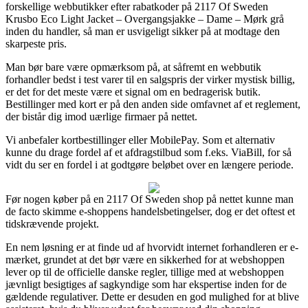
forskellige webbutikker efter rabatkoder på 2117 Of Sweden
Krusbo Eco Light Jacket – Overgangsjakke – Dame – Mørk grå
inden du handler, så man er usvigeligt sikker på at modtage den
skarpeste pris.
Man bør bare være opmærksom på, at såfremt en webbutik
forhandler bedst i test varer til en salgspris der virker mystisk billig,
er det for det meste være et signal om en bedragerisk butik.
Bestillinger med kort er på den anden side omfavnet af et reglement,
der bistår dig imod uærlige firmaer på nettet.
Vi anbefaler kortbestillinger eller MobilePay. Som et alternativ
kunne du drage fordel af et afdragstilbud som f.eks. ViaBill, for så
vidt du ser en fordel i at godtgøre beløbet over en længere periode.
Før nogen køber på en 2117 Of Sweden shop på nettet kunne man
de facto skimme e-shoppens handelsbetingelser, dog er det oftest et
tidskrævende projekt.
En nem løsning er at finde ud af hvorvidt internet forhandleren er e-
mærket, grundet at det bør være en sikkerhed for at webshoppen
lever op til de officielle danske regler, tillige med at webshoppen
jævnligt besigtiges af sagkyndige som har ekspertise inden for de
gældende regulativer. Dette er desuden en god mulighed for at blive